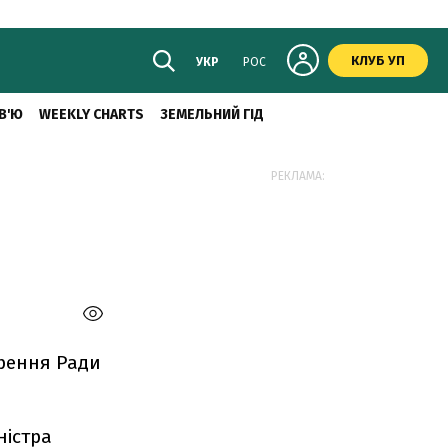
КЛУБ УП
УКР
РОС
В'Ю
WEEKLY CHARTS
ЗЕМЕЛЬНИЙ ГІД
РЕКЛАМА:
орення Ради
ністра