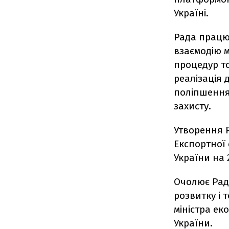
Україні.
Рада працю
взаємодію м
процедур то
реалізація 
поліпшення
захисту.
Утворення 
Експортної 
України на 2
Очолює Раду
розвитку і 
міністра ек
України.