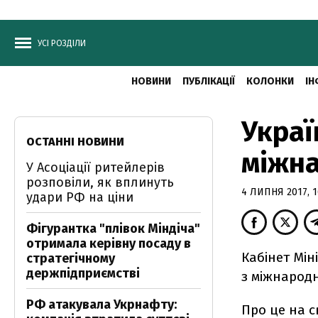
УСІ РОЗДІЛИ
НОВИНИ
ПУБЛІКАЦІЇ
КОЛОНКИ
ІН
Украї
ОСТАННІ НОВИНИ
міжна
У Асоціації ритейлерів
розповіли, як вплинуть
4 ЛИПНЯ 2017, 1
удари РФ на ціни
Фігурантка "плівок Міндіча"
отримала керівну посаду в
Кабінет Мін
стратегічному
держпідприємстві
з міжнародн
РФ атакувала Укрнафту:
Про це на с