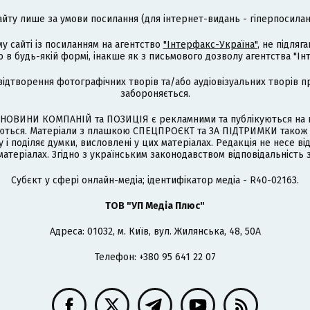
айту лише за умови посилання (для інтернет-видань - гіперпосиланн
му сайті із посиланням на агентство
"Інтерфакс-Україна"
, не підля
 будь-якій формі, інакше як з письмового дозволу агентства "Ін
відтворення фотографічних творів та/або аудіовізуальних творів п
забороняється.
НОВИНИ КОМПАНІЙ та ПОЗИЦІЯ є рекламними та публікуються на п
туються. Матеріали з плашкою СПЕЦПРОЄКТ та ЗА ПІДТРИМКИ також
 і поділяє думки, висловлені у цих матеріалах. Редакція не несе ві
атеріалах. Згідно з українським законодавством відповідальність 
Cубєкт у сфері онлайн-медіа; ідентифікатор медіа - R40-02163.
ТОВ "УП Медіа Плюс"
Адреса: 01032, м. Київ, вул. Жилянська, 48, 50А
Телефон: +380 95 641 22 07