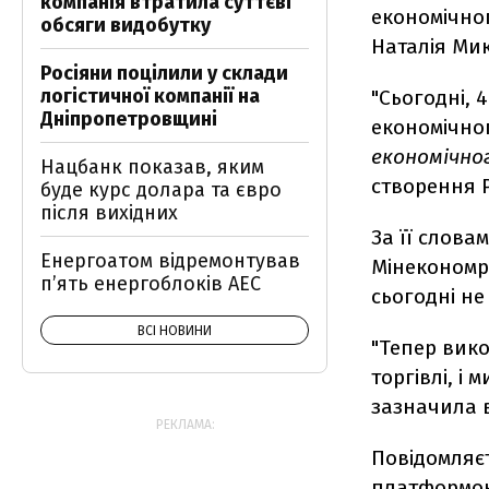
компанія втратила суттєві
економічног
обсяги видобутку
Наталія Ми
Росіяни поцілили у склади
логістичної компанії на
"Сьогодні, 
Дніпропетровщині
економічног
економічног
Нацбанк показав, яким
створення Р
буде курс долара та євро
після вихідних
За її слова
Енергоатом відремонтував
Мінекономро
п’ять енергоблоків АЕС
сьогодні не
ВСІ НОВИНИ
"Тепер вико
торгівлі, і
зазначила 
РЕКЛАМА:
Повідомляєт
платформою 