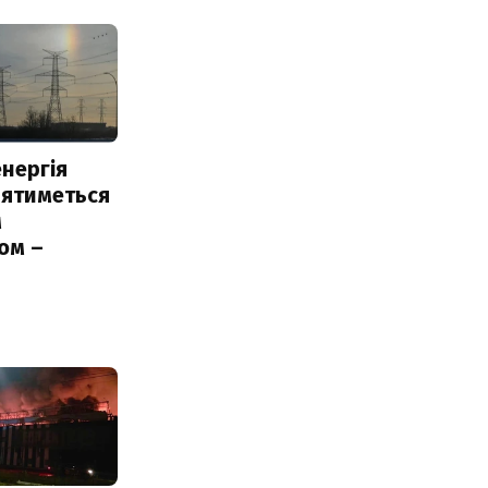
нергія
лятиметься
м
ом –
ь