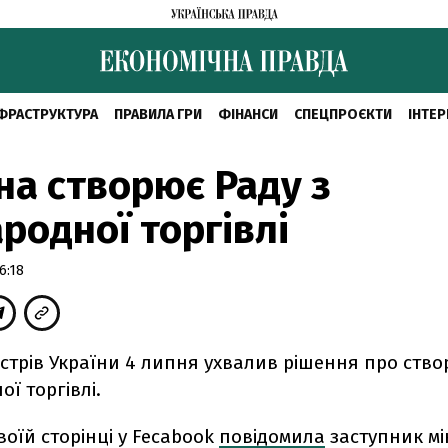
ФРАСТРУКТУРА
ПРАВИЛА ГРИ
ФІНАНСИ
СПЕЦПРОЄКТИ
ІНТЕР
на створює Раду з
родної торгівлі
6:18
істрів України 4 липня ухвалив рішення про ств
ої торгівлі.
воїй сторінці у Fecabook
повідомила
заступник мі