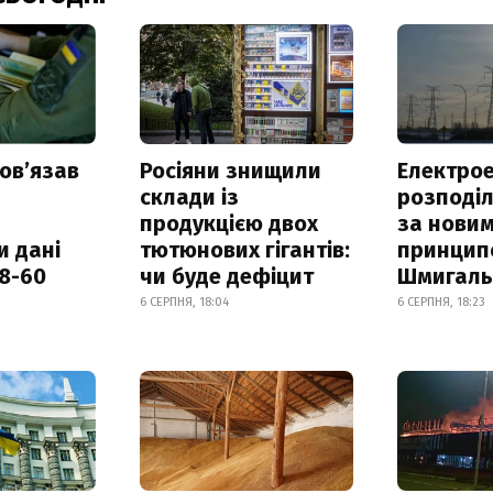
овʼязав
Росіяни знищили
Електрое
склади із
розподі
продукцією двох
за нови
и дані
тютюнових гігантів:
принцип
18-60
чи буде дефіцит
Шмигал
6 СЕРПНЯ, 18:04
6 СЕРПНЯ, 18:23