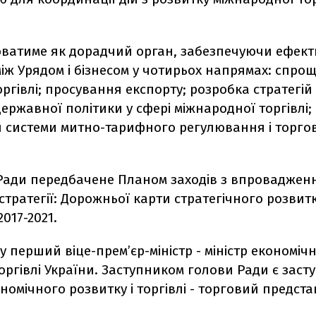
ватиме як дорадчий орган, забезпечуючи ефект
іж Урядом і бізнесом у чотирьох напрямах: спро
ргівлі; просування експорту; розробка стратегій
державної політики у сфері міжнародної торгівлі;
 системи митно-тарифного регулювання і торго
Ради передбачене Планом заходів з впроваджен
стратегії: Дорожньої карти стратегічного розвитк
017-2021.
 перший віце-прем’єр-міністр - міністр економіч
торгівлі України. Заступником голови Ради є заст
ономічного розвитку і торгівлі - торговий предст