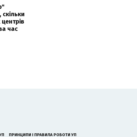
р"
, скільки
 центрів
за час
УП
ПРИНЦИПИ І ПРАВИЛА РОБОТИ УП