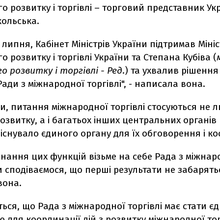
о розвитку і торгівлі – торговий представник Ук
кольська.
4 липня, Кабінет Міністрів України підтримав Міні
о розвитку і торгівлі України та Степана Кубіва (
о розвитку і торгівлі - Ред
.) та ухвалив рішення
ади з міжнародної торгівлі", - написала вона.
ми, питання міжнародної торгівлі стосуються не 
звитку, а і багатьох інших центральних органів 
 існувало єдиного органу для їх обговорення і ко
нання цих функцій візьме на себе Рада з міжнар
 ми сподіваємося, що перші результати не забарятьс
вона.
ься, що Рада з міжнародної торгівлі має стати 
для координації дій з розвитку міжнародної тор