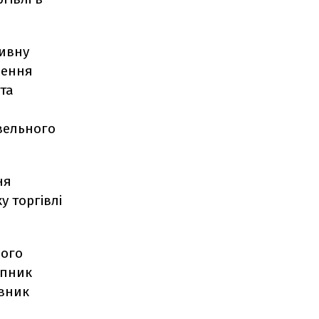
ивну
щення
 та
вельного
ня
у торгівлі
ного
упник
авник