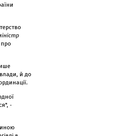
раїни
стерство
міністр
 про
лише
влади, й до
ординації.
одної
я", -
єдиною
гівлі в