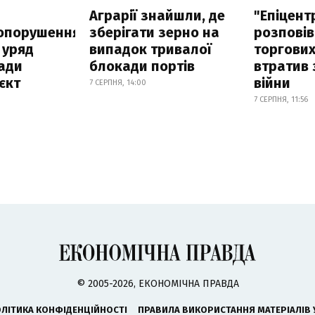
а
Аграрії знайшли, де
"Епіцент
опорушення
зберігати зерно на
розповів
 уряд
випадок тривалої
торгових
ади
блокади портів
втратив 
єкт
війни
7 СЕРПНЯ, 14:00
7 СЕРПНЯ, 11:56
© 2005-2026, ЕКОНОМІЧНА ПРАВДА
ЛІТИКА КОНФІДЕНЦІЙНОСТІ
ПРАВИЛА ВИКОРИСТАННЯ МАТЕРІАЛІВ 