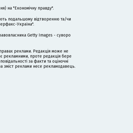
я) на "Економічну правду".
гають подальшому відтворенню та/чи
терфакс-Україна".
равовласника Getty Images - суворо
равах реклами. Редакція може не
 є рекламними, проте редакція бере
дповідальності за факти та оціночні
за зміст реклами несе рекламодавець.