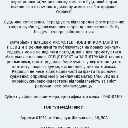
відтворенню та/чи розповсюдженню в будь-якій формі,
інакше як з письмового дозволу агентства "Інтерфакс-
Україна".
Будь-яке копіювання, передрук та відтворення фотографічних
творів та/або аудіовізуальних творів правовласника Getty
Images - суворо забороняється.
Матеріали з плашкою PROMOTED, НОВИНИ КОМПАНІЙ та
ПОЗИЦІЯ є рекламними та публікуються на правах реклами.
Редакція може не поділяти погляди, які в них промотуються.
Матеріали з плашкою СПЕЦПРОЄКТ та ЗА ПІДТРИМКИ також є
рекламними, проте редакція бере участь у підготовці цього
контенту і поділяє думки, висловлені у цих матеріалах.
Редакція не несе відповідальності за факти та оціночні
судження, оприлюднені у рекламних матеріалах. Згідно з
українським законодавством відповідальність за зміст
реклами несе рекламодавець.
Cубєкт у сфері онлайн-медіа; ідентифікатор медіа - R40-02163.
ТОВ "УП Медіа Плюс"
Адреса: 01032, м. Київ, вул. Жилянська, 48, 50А