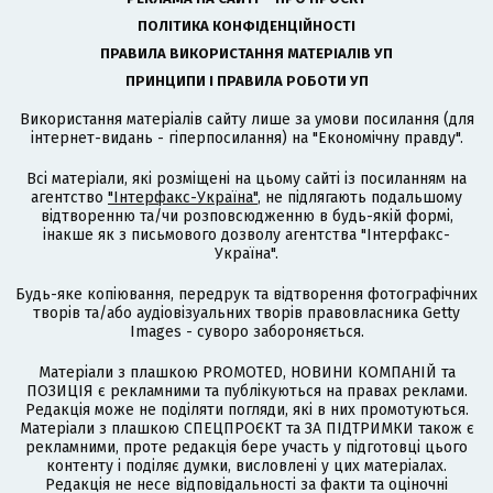
ПОЛІТИКА КОНФІДЕНЦІЙНОСТІ
ПРАВИЛА ВИКОРИСТАННЯ МАТЕРІАЛІВ УП
ПРИНЦИПИ І ПРАВИЛА РОБОТИ УП
Використання матеріалів сайту лише за умови посилання (для
інтернет-видань - гіперпосилання) на "Економічну правду".
Всі матеріали, які розміщені на цьому сайті із посиланням на
агентство
"Інтерфакс-Україна"
, не підлягають подальшому
відтворенню та/чи розповсюдженню в будь-якій формі,
інакше як з письмового дозволу агентства "Інтерфакс-
Україна".
Будь-яке копіювання, передрук та відтворення фотографічних
творів та/або аудіовізуальних творів правовласника Getty
Images - суворо забороняється.
Матеріали з плашкою PROMOTED, НОВИНИ КОМПАНІЙ та
ПОЗИЦІЯ є рекламними та публікуються на правах реклами.
Редакція може не поділяти погляди, які в них промотуються.
Матеріали з плашкою СПЕЦПРОЄКТ та ЗА ПІДТРИМКИ також є
рекламними, проте редакція бере участь у підготовці цього
контенту і поділяє думки, висловлені у цих матеріалах.
Редакція не несе відповідальності за факти та оціночні