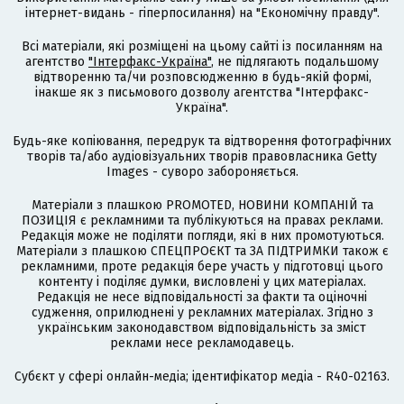
інтернет-видань - гіперпосилання) на "Економічну правду".
Всі матеріали, які розміщені на цьому сайті із посиланням на
агентство
"Інтерфакс-Україна"
, не підлягають подальшому
відтворенню та/чи розповсюдженню в будь-якій формі,
інакше як з письмового дозволу агентства "Інтерфакс-
Україна".
Будь-яке копіювання, передрук та відтворення фотографічних
творів та/або аудіовізуальних творів правовласника Getty
Images - суворо забороняється.
Матеріали з плашкою PROMOTED, НОВИНИ КОМПАНІЙ та
ПОЗИЦІЯ є рекламними та публікуються на правах реклами.
Редакція може не поділяти погляди, які в них промотуються.
Матеріали з плашкою СПЕЦПРОЄКТ та ЗА ПІДТРИМКИ також є
рекламними, проте редакція бере участь у підготовці цього
контенту і поділяє думки, висловлені у цих матеріалах.
Редакція не несе відповідальності за факти та оціночні
судження, оприлюднені у рекламних матеріалах. Згідно з
українським законодавством відповідальність за зміст
реклами несе рекламодавець.
Cубєкт у сфері онлайн-медіа; ідентифікатор медіа - R40-02163.