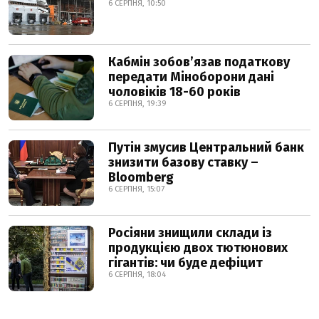
6 СЕРПНЯ, 10:50
Кабмін зобовʼязав податкову
передати Міноборони дані
чоловіків 18-60 років
6 СЕРПНЯ, 19:39
Путін змусив Центральний банк
знизити базову ставку –
Bloomberg
6 СЕРПНЯ, 15:07
Росіяни знищили склади із
продукцією двох тютюнових
гігантів: чи буде дефіцит
6 СЕРПНЯ, 18:04