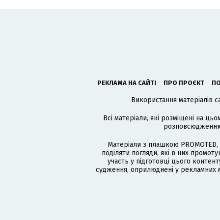
РЕКЛАМА НА САЙТІ
ПРО ПРОЄКТ
ПО
Використання матеріалів с
Всі матеріали, які розміщені на цьо
розповсюдженню в
Матеріали з плашкою PROMOTED, 
поділяти погляди, які в них промо
участь у підготовці цього контенту
судження, оприлюднені у рекламних м