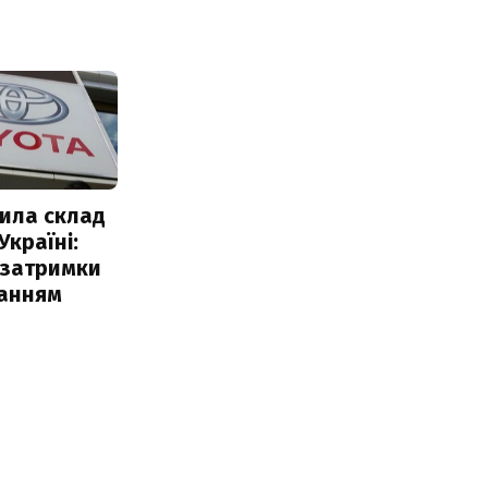
ила склад
Україні:
 затримки
чанням