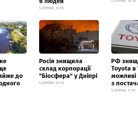
6 людей
5 СЕРПНЯ, 10:10
5 СЕРПНЯ, 12:30
ке
Росія знищила
РФ знищ
ще
склад корпорації
Toyota в 
айже до
"Біосфера" у Дніпрі
можливі
родного
з поста
5 СЕРПНЯ, 09:15
5 СЕРПНЯ, 17:20