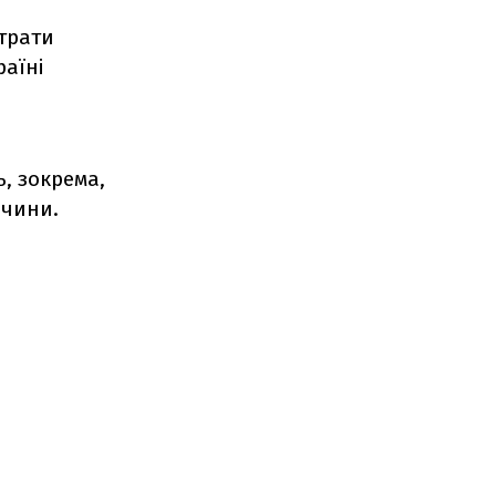
трати
аїні
ь, зокрема,
ччини.