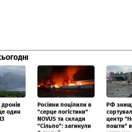
СЬОГОДНІ
 дронів
Росіяни поцілили в
РФ знищ
ще один
"серце логістики"
сортува
ПЗ
NOVUS та склади
центр "Н
"Сільпо": загинули
пошти" в