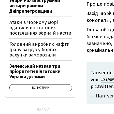
Удари РФ знеструмили
Про це пов
чотири райони
Дніпропетровщини
Захід щоріч
конопель", в
Атаки в Чорному морі
вдарили по світових
Глава об'єд
постачаннях зерна й нафти
більше пода
зазначено,
Головний виробник нафти
Ірану загруз у боргах:
кримінальни
рахунки заморозили
Зеленський назвав три
пріоритети підготовки
Tausende 
України до зими
vom
#GMM
pic.twitt
ВСІ НОВИНИ
— Hanfve
РЕКЛАМА: