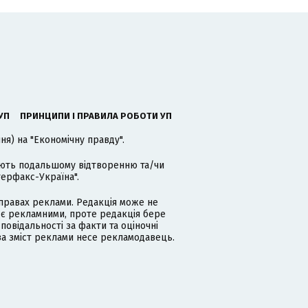
УП
ПРИНЦИПИ І ПРАВИЛА РОБОТИ УП
я) на "Економічну правду".
гають подальшому відтворенню та/чи
терфакс-Україна".
равах реклами. Редакція може не
 є рекламними, проте редакція бере
дповідальності за факти та оціночні
за зміст реклами несе рекламодавець.