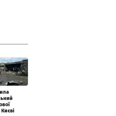
ила
льний
ової
 Києві