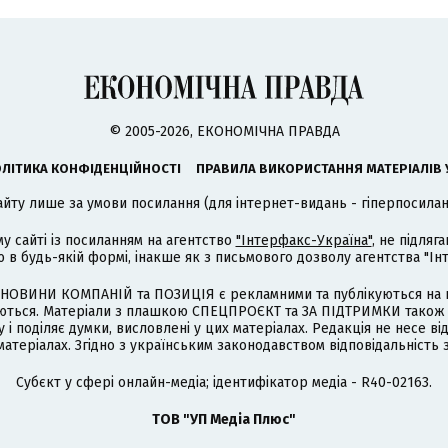
© 2005-2026, ЕКОНОМІЧНА ПРАВДА
ЛІТИКА КОНФІДЕНЦІЙНОСТІ
ПРАВИЛА ВИКОРИСТАННЯ МАТЕРІАЛІВ 
айту лише за умови посилання (для інтернет-видань - гіперпосиланн
му сайті із посиланням на агентство
"Інтерфакс-Україна"
, не підля
 будь-якій формі, інакше як з письмового дозволу агентства "Ін
НОВИНИ КОМПАНІЙ та ПОЗИЦІЯ є рекламними та публікуються на п
туються. Матеріали з плашкою СПЕЦПРОЄКТ та ЗА ПІДТРИМКИ також
 і поділяє думки, висловлені у цих матеріалах. Редакція не несе ві
атеріалах. Згідно з українським законодавством відповідальність 
Cубєкт у сфері онлайн-медіа; ідентифікатор медіа - R40-02163.
ТОВ "УП Медіа Плюс"