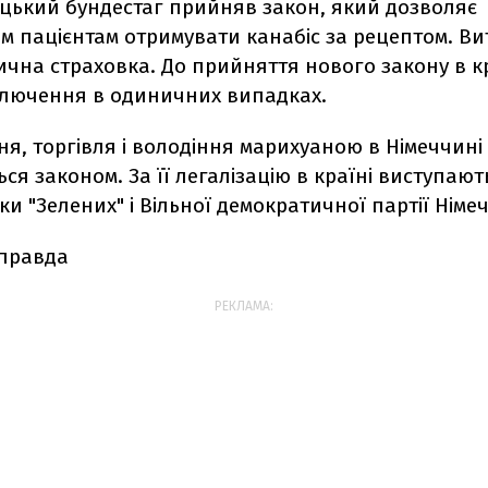
ецький бундестаг прийняв закон, який дозволяє
м пацієнтам отримувати канабіс за рецептом. Ви
чна страховка. До прийняття нового закону в кр
лючення в одиничних випадках.
я, торгівля і володіння марихуаною в Німеччині
ься законом. За її легалізацію в країні виступают
и "Зелених" і Вільної демократичної партії Німе
 правда
РЕКЛАМА: