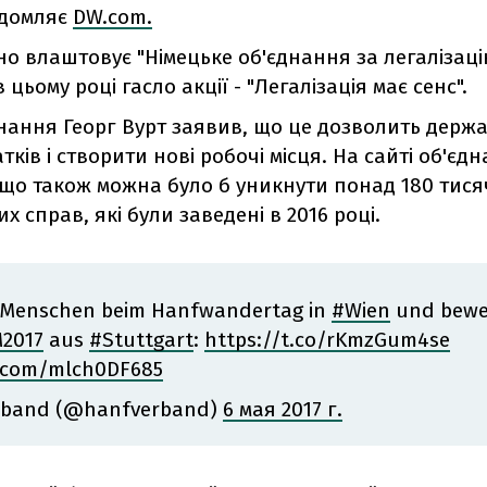
ідомляє
DW.com.
но влаштовує "Німецьке об'єднання за легалізац
 цьому році гасло акції - "Легалізація має сенс".
нання Георг Вурт заявив, що це дозволить держ
тків і створити нові робочі місця. На сайті об'єд
 що також можна було б уникнути понад 180 тися
х справ, які були заведені в 2016 році.
Menschen beim Hanfwandertag in
#Wien
und beweg
2017
aus
#Stuttgart
:
https://t.co/rKmzGum4se
er.com/mlch0DF685
rband (@hanfverband)
6 мая 2017 г.