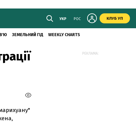
КЛУБ УП
УКР
РОС
В'Ю
ЗЕМЕЛЬНИЙ ГІД
WEEKLY CHARTS
рації
РЕКЛАМА:
 марихуану"
хена,