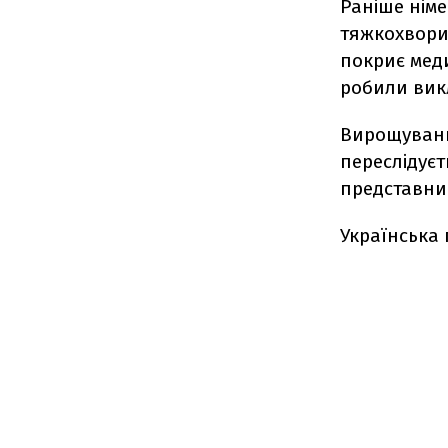
Раніше нім
тяжкохвори
покриє меди
робили вик
Вирощуванн
переслідуєт
представник
Українська