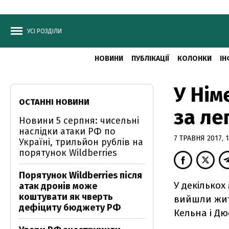
УСІ РОЗДІЛИ
НОВИНИ
ПУБЛІКАЦІЇ
КОЛОНКИ
ІН
У Нім
ОСТАННІ НОВИНИ
за ле
Новини 5 серпня: чисельні
наслідки атаки РФ по
7 ТРАВНЯ 2017, 1
Україні, трильйон рублів на
порятунок Wildberries
Порятунок Wildberries після
У декількох
атак дронів може
коштувати як чверть
вийшли жите
дефіциту бюджету РФ
Кельна і Д