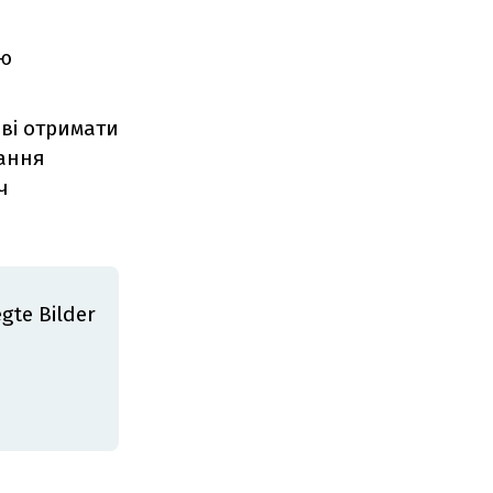
ію
аві отримати
нання
ч
te Bilder