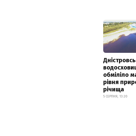
Дністровсь
водосхови
обміліло м
рівня при
річища
5 СЕРПНЯ, 13:20