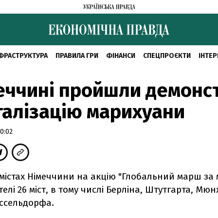
ФРАСТРУКТУРА
ПРАВИЛА ГРИ
ФІНАНСИ
СПЕЦПРОЄКТИ
ІНТЕР
еччині пройшли демонст
галізацію марихуани
0:02
 містах Німеччини на акцію "Глобальний марш за
лі 26 міст, в тому числі Берліна, Штутгарта, Мюн
юссельдорфа.