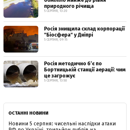
обміліло майже до рівня
природного річища
5 СЕРПНЯ, 13:20
Росія знищила склад корпорації
"Біосфера" у Дніпрі
5 СЕРПНЯ, 09:15
Росія методично б’є по
Бортницькій станції аерації: чим
це загрожує
5 СЕРПНЯ, 13:50
ОСТАННІ НОВИНИ
Новини 5 серпня: чисельні наслідки атаки
РФ по Україні, трильйон рублів на