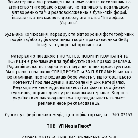
Всі матеріали, які розміщені на цьому сайті із посиланням на
агентство
"Інтерфакс-Україна"
, не підлягають подальшому
відтворенню та/чи розповсюдженню в будь-якій формі,
інакше як з письмового дозволу агентства "Інтерфакс-
Україна".
Будь-яке копіювання, передрук та відтворення фотографічних
творів та/або аудіовізуальних творів правовласника Getty
Images - суворо забороняється.
Матеріали з плашкою PROMOTED, НОВИНИ КОМПАНІЙ та
ПОЗИЦІЯ є рекламними та публікуються на правах реклами.
Редакція може не поділяти погляди, які в них промотуються.
Матеріали з плашкою СПЕЦПРОЄКТ та ЗА ПІДТРИМКИ також є
рекламними, проте редакція бере участь у підготовці цього
контенту і поділяє думки, висловлені у цих матеріалах.
Редакція не несе відповідальності за факти та оціночні
судження, оприлюднені у рекламних матеріалах. Згідно з
українським законодавством відповідальність за зміст
реклами несе рекламодавець.
Cубєкт у сфері онлайн-медіа; ідентифікатор медіа - R40-02163.
ТОВ "УП Медіа Плюс"
Адреса: 01032, м. Київ, вул. Жилянська, 48, 50А