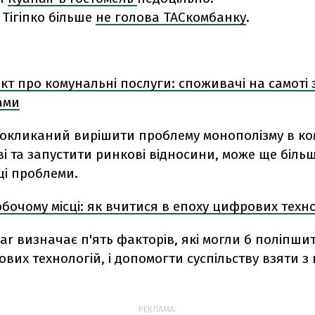
. Тігіпко більше
не голова ТАСкомбанку
.
т про комунальні послуги: споживачі на самоті 
ами
покликаний вирішити проблему монополізму в к
і та запустити ринкові відносини, може ще біль
ці проблеми.
обочому місці: як вчитися в епоху цифрових техн
ar визначає п'ять факторів, які могли б поліпшит
вих технологій, і допомогти суспільству взяти з
РЕКЛАМА: