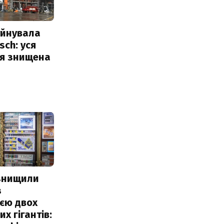
уйнувала
sch: уся
ія знищена
 знищили
з
єю двох
х гігантів: