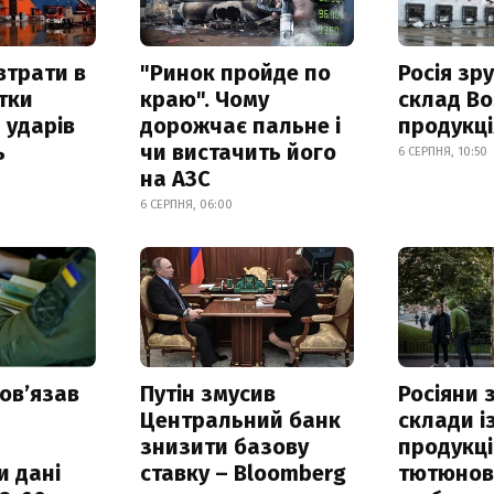
втрати в
"Ринок пройде по
Росія зр
итки
краю". Чому
склад Bo
 ударів
дорожчає пальне і
продукц
ь
чи вистачить його
6 СЕРПНЯ, 10:50
на АЗС
6 СЕРПНЯ, 06:00
овʼязав
Путін змусив
Росіяни
Центральний банк
склади і
знизити базову
продукці
и дані
ставку – Bloomberg
тютюнови