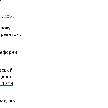
в 40%.
 року
ередньому
реформи
вській
ії на
 п'яти
жає, що