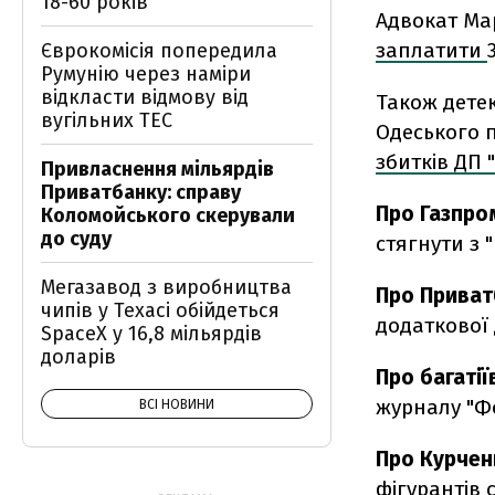
18-60 років
Адвокат Ма
заплатити
Єврокомісія попередила
Румунію через наміри
відкласти відмову від
Також дете
вугільних ТЕС
Одеського 
збитків ДП "
Привласнення мільярдів
Приватбанку: справу
Про Газпро
Коломойського скерували
до суду
стягнути з 
Мегазавод з виробництва
Про Приват
чипів у Техасі обійдеться
додаткової 
SpaceX у 16,8 мільярдів
доларів
Про багатії
журналу "Фо
ВСІ НОВИНИ
Про Курчен
фігурантів