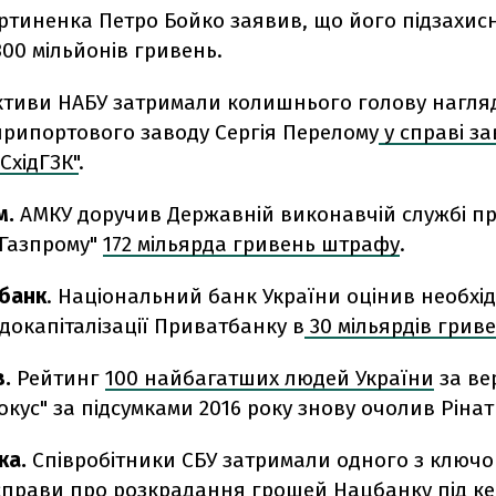
ртиненка Петро Бойко заявив, що його підзахис
300 мільйонів гривень.
ктиви НАБУ затримали колишнього голову нагля
припортового заводу Сергія Перелому
у справі з
СхідГЗК"
.
м.
АМКУ доручив Державній виконавчій службі п
"Газпрому"
172 мільярда гривень штрафу
.
банк
. Національний банк України оцінив необхід
докапіталізації Приватбанку в
30 мільярдів грив
в.
Рейтинг
100 найбагатших людей України
за ве
кус" за підсумками 2016 року знову очолив Рінат
ка.
Співробітники СБУ затримали одного з ключ
 справи про розкрадання грошей Нацбанку
під к