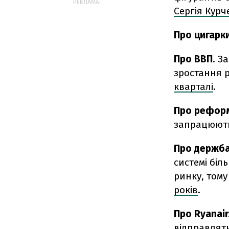
РЕКЛАМА:
Сергія Курч
Про цигарки
Про ВВП
. З
зростання 
кварталі
.
Про рефор
запрацюють
Про держба
системі біл
ринку, том
років
.
Про Ryanair
відправля