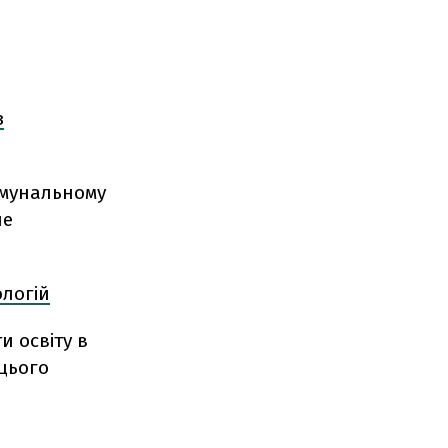
з
омунальному
ше
ологій
и освіту в
 цього