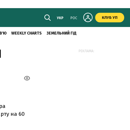
КЛУБ УП
УКР
РОС
В'Ю
WEEKLY CHARTS
ЗЕМЕЛЬНИЙ ГІД
Я
РЕКЛАМА:
ра
рту на 60