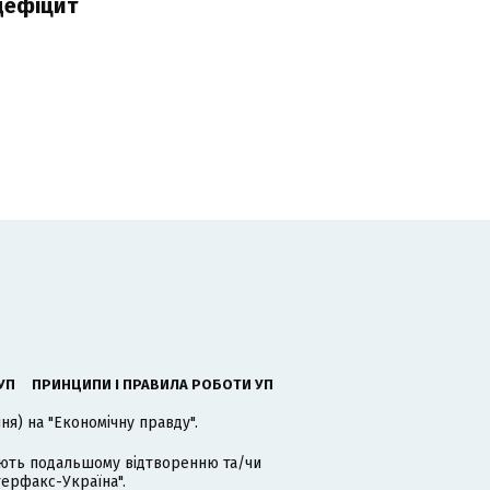
дефіцит
УП
ПРИНЦИПИ І ПРАВИЛА РОБОТИ УП
я) на "Економічну правду".
гають подальшому відтворенню та/чи
терфакс-Україна".