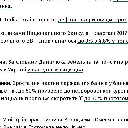
енка.
.
Tedis Ukraine оцінює
дефіцит на ринку цигарок
а оцінками Національного банку, в I кварталі 2017
реального ВВП сповільнилося
до 3% з 4,8% у поп
ми.
За словами Данилюка земельна та пенсійна 
 в Україні
у наступні місяць-два
.
нки.
Зростання частки державних банків у банкі
ьше ніж до 50% призвело до нездорової конкуренц
у Нацбанк пропонує скоротити її
до 30% протягом
.
Міністр інфраструктури Володимир Омелян вва
ти
Ryanair в Гостомель
недоцільно.