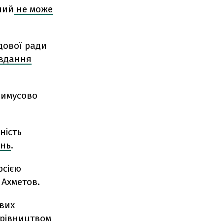
ний
не може
дової ради
авдання
римусово
ність
ень
.
рсією
 Ахметов.
ових
ерівництвом