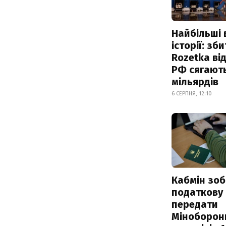
Найбільші 
історії: зб
Rozetka від
РФ сягают
мільярдів
6 СЕРПНЯ, 12:10
Кабмін зоб
податкову
передати
Міноборон