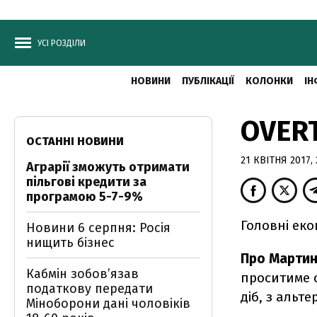
УСІ РОЗДІЛИ
НОВИНИ
ПУБЛІКАЦІЇ
КОЛОНКИ
ІН
OVERT
ОСТАННІ НОВИНИ
21 КВІТНЯ 2017, 
Аграрії зможуть отримати
пільгові кредити за
програмою 5-7-9%
Головні еко
Новини 6 серпня: Росія
нищить бізнес
Про Марти
Кабмін зобовʼязав
проситиме 
податкову передати
діб, з альт
Міноборони дані чоловіків