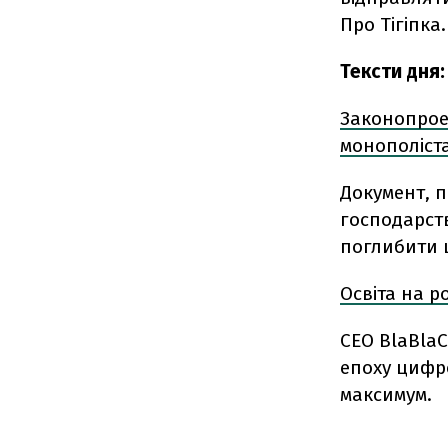
Про Тігіпка
Тексти дня:
Законопроек
монополіст
Документ, 
господарств
поглибити 
Освіта на р
CEO BlaBlaC
епоху цифро
максимум.