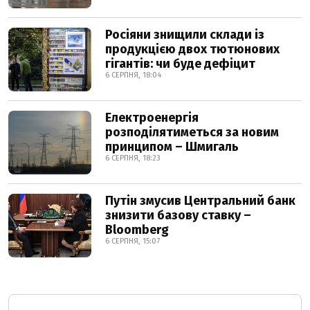
Росіяни знищили склади із
продукцією двох тютюнових
гігантів: чи буде дефіцит
6 СЕРПНЯ, 18:04
Електроенергія
розподілятиметься за новим
принципом – Шмигаль
6 СЕРПНЯ, 18:23
Путін змусив Центральний банк
знизити базову ставку –
Bloomberg
6 СЕРПНЯ, 15:07