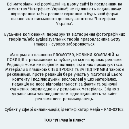
Всі матеріали, які розміщені на цьому сайті із посиланням на
агентство
"Інтерфакс-Україна"
, не підлягають подальшому
відтворенню та/чи розповсюдженню в будь-якій формі,
інакше як з письмового дозволу агентства "Інтерфакс-
Україна".
Будь-яке копіювання, передрук та відтворення фотографічних
творів та/або аудіовізуальних творів правовласника Getty
Images - суворо забороняється.
Матеріали з плашкою PROMOTED, НОВИНИ КОМПАНІЙ та
ПОЗИЦІЯ є рекламними та публікуються на правах реклами.
Редакція може не поділяти погляди, які в них промотуються.
Матеріали з плашкою СПЕЦПРОЄКТ та ЗА ПІДТРИМКИ також є
рекламними, проте редакція бере участь у підготовці цього
контенту і поділяє думки, висловлені у цих матеріалах.
Редакція не несе відповідальності за факти та оціночні
судження, оприлюднені у рекламних матеріалах. Згідно з
українським законодавством відповідальність за зміст
реклами несе рекламодавець.
Cубєкт у сфері онлайн-медіа; ідентифікатор медіа - R40-02163.
ТОВ "УП Медіа Плюс"