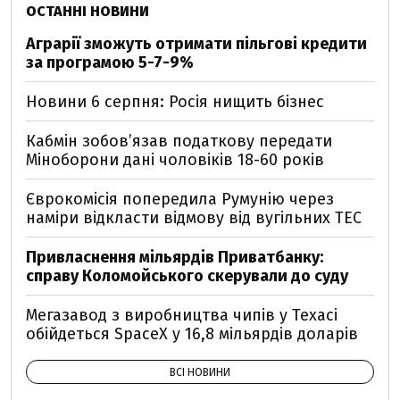
ОСТАННІ НОВИНИ
Аграрії зможуть отримати пільгові кредити
за програмою 5-7-9%
Новини 6 серпня: Росія нищить бізнес
Кабмін зобовʼязав податкову передати
Міноборони дані чоловіків 18-60 років
Єврокомісія попередила Румунію через
наміри відкласти відмову від вугільних ТЕС
Привласнення мільярдів Приватбанку:
справу Коломойського скерували до суду
Мегазавод з виробництва чипів у Техасі
обійдеться SpaceX у 16,8 мільярдів доларів
ВСІ НОВИНИ