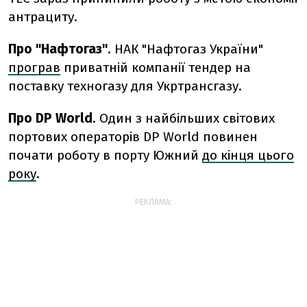
антрациту.
Про "Нафтогаз"
. НАК "Нафтогаз України"
програв
приватній компанії тендер на
поставку техногазу для Укртрансгазу.
Про DP World
. Один з найбільших світових
портових операторів DP World повинен
почати роботу в порту Южний
до кінця цього
року
.
РЕКЛАМА: