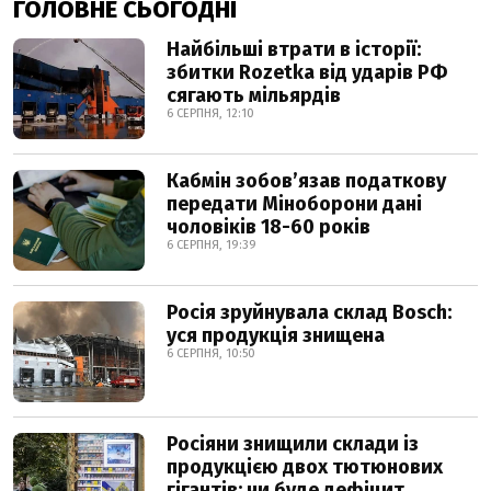
ГОЛОВНЕ СЬОГОДНІ
Найбільші втрати в історії:
збитки Rozetka від ударів РФ
сягають мільярдів
6 СЕРПНЯ, 12:10
Кабмін зобовʼязав податкову
передати Міноборони дані
чоловіків 18-60 років
6 СЕРПНЯ, 19:39
Росія зруйнувала склад Bosch:
уся продукція знищена
6 СЕРПНЯ, 10:50
Росіяни знищили склади із
продукцією двох тютюнових
гігантів: чи буде дефіцит