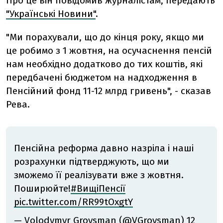
Про це він повідомив журналістам, передають
"Українські Новини"
.
"Ми порахували, що до кінця року, якщо ми
це робимо з 1 жовтня, на осучаснення пенсій
нам необхідно додатково до тих коштів, які
передбачені бюджетом на надходження в
Пенсійний фонд 11-12 млрд гривень", - сказав
Рева.
Пенсійна реформа давно назріла і наші
розрахунки підтверджують, що ми
зможемо її реалізувати вже з жовтня.
Поширюйте!
#ВищіПенсії
pic.twitter.com/RR99tOxgtY
— Volodymyr Groysman (@VGroysman)
12