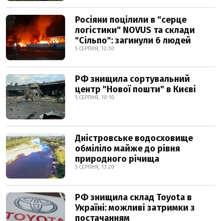
Росіяни поцілили в "серце
логістики" NOVUS та склади
"Сільпо": загинули 6 людей
5 СЕРПНЯ, 12:30
РФ знищила сортувальний
центр "Нової пошти" в Києві
5 СЕРПНЯ, 10:10
Дністровське водосховище
обміліло майже до рівня
природного річища
5 СЕРПНЯ, 13:20
РФ знищила склад Toyota в
Україні: можливі затримки з
постачанням