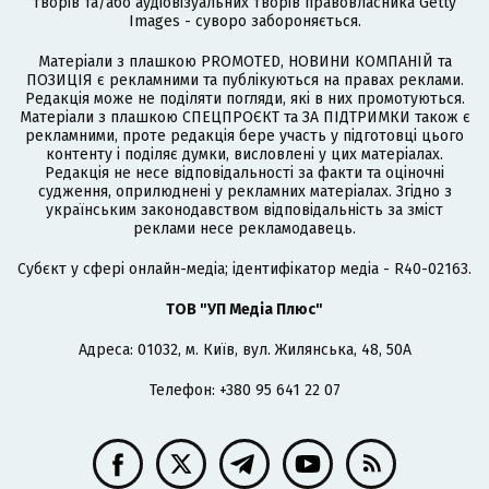
творів та/або аудіовізуальних творів правовласника Getty
Images - суворо забороняється.
Матеріали з плашкою PROMOTED, НОВИНИ КОМПАНІЙ та
ПОЗИЦІЯ є рекламними та публікуються на правах реклами.
Редакція може не поділяти погляди, які в них промотуються.
Матеріали з плашкою СПЕЦПРОЄКТ та ЗА ПІДТРИМКИ також є
рекламними, проте редакція бере участь у підготовці цього
контенту і поділяє думки, висловлені у цих матеріалах.
Редакція не несе відповідальності за факти та оціночні
судження, оприлюднені у рекламних матеріалах. Згідно з
українським законодавством відповідальність за зміст
реклами несе рекламодавець.
Cубєкт у сфері онлайн-медіа; ідентифікатор медіа - R40-02163.
ТОВ "УП Медіа Плюс"
Адреса: 01032, м. Київ, вул. Жилянська, 48, 50А
Телефон: +380 95 641 22 07