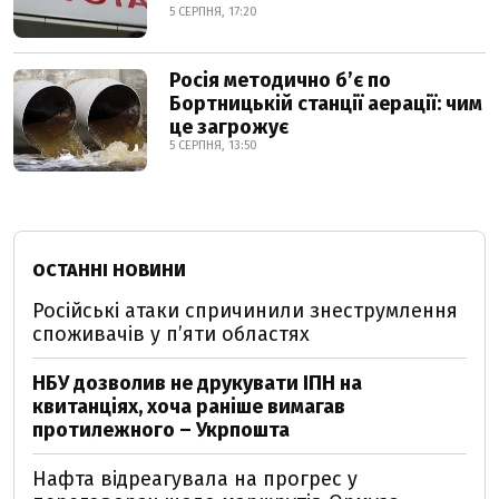
5 СЕРПНЯ, 17:20
Росія методично б’є по
Бортницькій станції аерації: чим
це загрожує
5 СЕРПНЯ, 13:50
ОСТАННІ НОВИНИ
Російські атаки спричинили знеструмлення
споживачів у п’яти областях
НБУ дозволив не друкувати ІПН на
квитанціях, хоча раніше вимагав
протилежного – Укрпошта
Нафта відреагувала на прогрес у