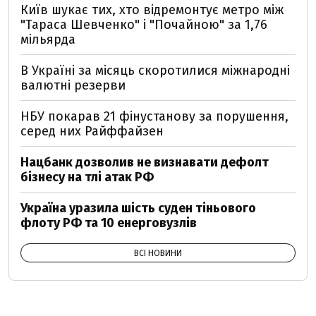
Київ шукає тих, хто відремонтує метро між
"Тараса Шевченко" і "Почайною" за 1,76
мільярда
В Україні за місяць скоротилися міжнародні
валютні резерви
НБУ покарав 21 фінустанову за порушення,
серед них Райффайзен
Нацбанк дозволив не визнавати дефолт
бізнесу на тлі атак РФ
Україна уразила шість суден тіньового
флоту РФ та 10 енерговузлів
ВСІ НОВИНИ