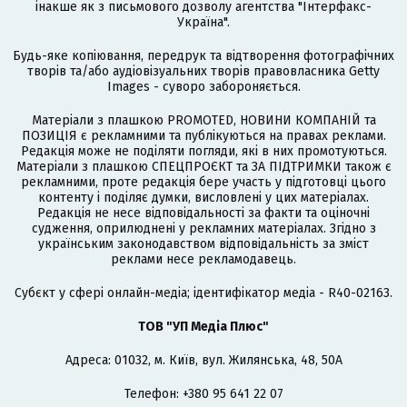
інакше як з письмового дозволу агентства "Інтерфакс-
Україна".
Будь-яке копіювання, передрук та відтворення фотографічних
творів та/або аудіовізуальних творів правовласника Getty
Images - суворо забороняється.
Матеріали з плашкою PROMOTED, НОВИНИ КОМПАНІЙ та
ПОЗИЦІЯ є рекламними та публікуються на правах реклами.
Редакція може не поділяти погляди, які в них промотуються.
Матеріали з плашкою СПЕЦПРОЄКТ та ЗА ПІДТРИМКИ також є
рекламними, проте редакція бере участь у підготовці цього
контенту і поділяє думки, висловлені у цих матеріалах.
Редакція не несе відповідальності за факти та оціночні
судження, оприлюднені у рекламних матеріалах. Згідно з
українським законодавством відповідальність за зміст
реклами несе рекламодавець.
Cубєкт у сфері онлайн-медіа; ідентифікатор медіа - R40-02163.
ТОВ "УП Медіа Плюс"
Адреса: 01032, м. Київ, вул. Жилянська, 48, 50А
Телефон: +380 95 641 22 07