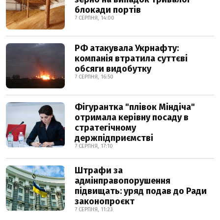
блокади портів
7 СЕРПНЯ, 14:00
РФ атакувала Укрнафту:
компанія втратила суттєві
обсяги видобутку
7 СЕРПНЯ, 16:50
Фігурантка "плівок Міндіча"
отримала керівну посаду в
стратегічному
держпідприємстві
7 СЕРПНЯ, 17:10
Штрафи за
адмінправопорушення
підвищать: уряд подав до Ради
законопроєкт
7 СЕРПНЯ, 11:23