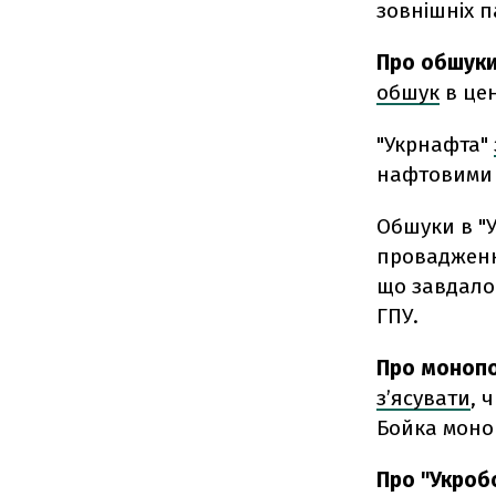
зовнішніх п
Про обшуки
обшук
в цен
"Укрнафта"
нафтовими а
Обшуки в "
провадженн
що завдало
ГПУ.
Про монопо
з’ясувати
, 
Бойка моно
Про "Укроб