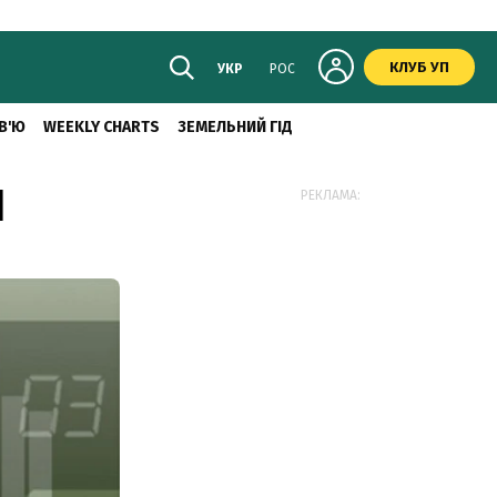
КЛУБ УП
УКР
РОС
В'Ю
WEEKLY CHARTS
ЗЕМЕЛЬНИЙ ГІД
Я
РЕКЛАМА: