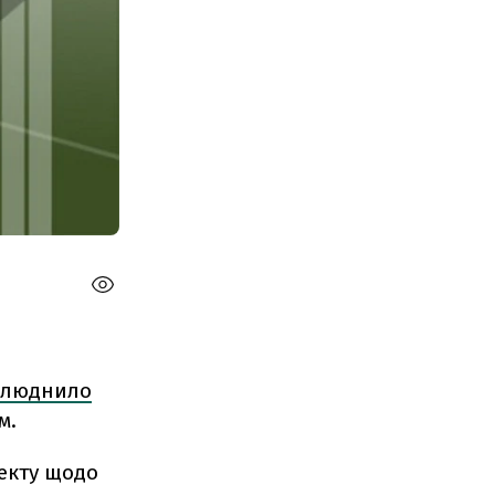
илюднило
м.
екту щодо