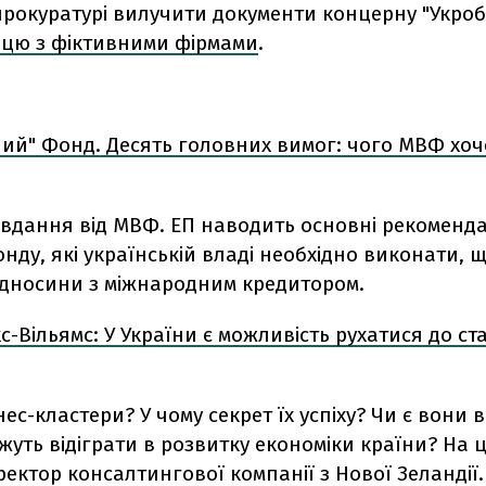
 прокуратурі вилучити документи концерну "Укро
ацю з фіктивними фірмами
.
ий" Фонд. Десять головних вимог: чого МВФ хоче
вдання від МВФ. ЕП наводить основні рекоменда
нду, які українській владі необхідно виконати, 
відносини з міжнародним кредитором.
-Вільямс: У України є можливість рухатися до ст
ес-кластери? У чому секрет їх успіху? Чи є вони в 
жуть відіграти в розвитку економіки країни? На 
ректор консалтингової компанії з Нової Зеландії.