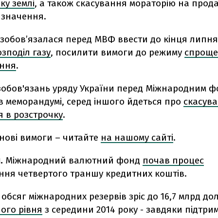
ку землі
, а також скасування мораторію на прод
изначення.
зобов’язалася перед МВФ ввести до кінця липня
зподіл газу
, посилити вимоги до режиму
спроще
ання
.
зобов'язань уряду України перед Міжнародним ф
в меморандумі, серед іншого йдеться про
скасув
я в розстрочку
.
 нові вимоги – читайте
на нашому сайті
.
и.
Міжнародний валютний фонд
почав процес
ння четвертого траншу кредитних коштів.
 обсяг міжнародних резервів зріс до 16,7 млрд дол
ого рівня
з середини 2014 року - завдяки підтрим