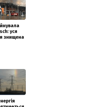
уйнувала
sch: уся
ія знищена
нергія
лятиметься