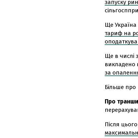
запуску рин
сільгосппр
Ще Україна 
тариф на ро
оподаткув
Ще в числі 
викладено 
за опаленн
Більше про
Про транш
перерахува
Після цього
максимальн