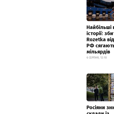
Найбільші 
історії: зб
Rozetka від
РФ сягают
мільярдів
6 СЕРПНЯ, 12:10
Росіяни з
склади із