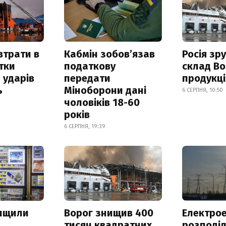
втрати в
Кабмін зобовʼязав
Росія зр
итки
податкову
склад Bo
 ударів
передати
продукц
ь
Міноборони дані
6 СЕРПНЯ, 10:50
чоловіків 18-60
років
6 СЕРПНЯ, 19:39
нищили
Ворог знищив 400
Електрое
тисяч квадратних
розподі