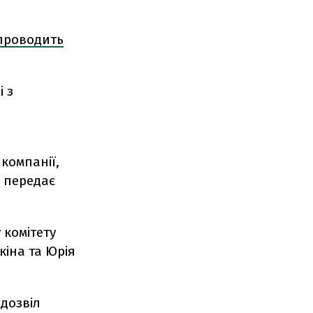
проводить
і з
компанії,
, передає
 комітету
кіна та Юрія
дозвіл