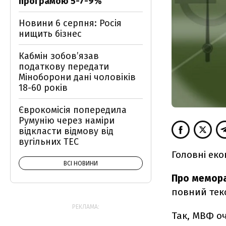
програмою 5-7-9%
Новини 6 серпня: Росія
нищить бізнес
Кабмін зобовʼязав
податкову передати
Міноборони дані чоловіків
18-60 років
Єврокомісія попередила
Румунію через наміри
відкласти відмову від
вугільних ТЕС
Головні еко
ВСІ НОВИНИ
Про мемор
повний тек
РЕКЛАМА:
Так, МВФ о