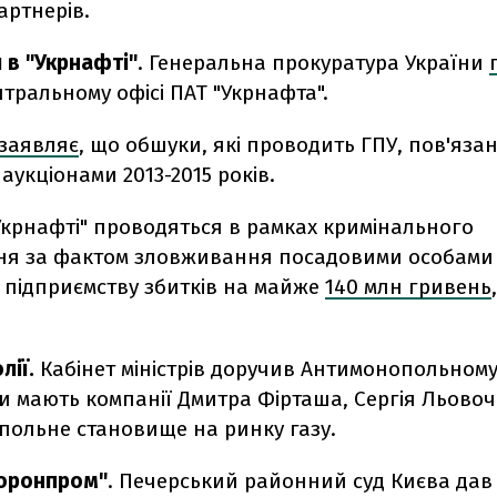
артнерів.
 в "Укрнафті"
. Генеральна прокуратура України
тральному офісі ПАТ "Укрнафта".
заявляє
, що обшуки, які проводить ГПУ, пов'язан
укціонами 2013-2015 років.
Укрнафті" проводяться в рамках кримінального
я за фактом зловживання посадовими особами 
 підприємству збитків на майже
140 млн гривень
лії.
Кабінет міністрів доручив Антимонопольному
чи мають компанії Дмитра Фірташа, Сергія Льовоч
польне становище на ринку газу.
оронпром"
. Печерський районний суд Києва дав 