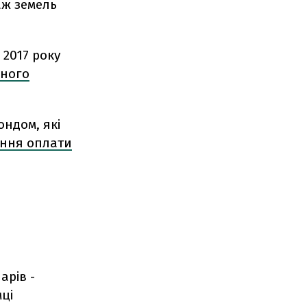
аж земель
 2017 року
ного
ондом, які
ання оплати
арів -
ці