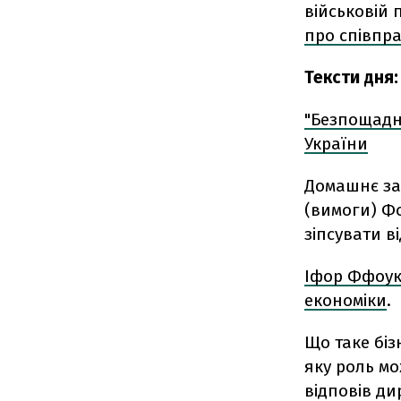
військовій
про співпр
Тексти дня:
"Безпощадн
України
Домашнє за
(вимоги) Фо
зіпсувати 
Іфор Ффоукс
економіки
.
Що таке бізн
яку роль мо
відповів ди