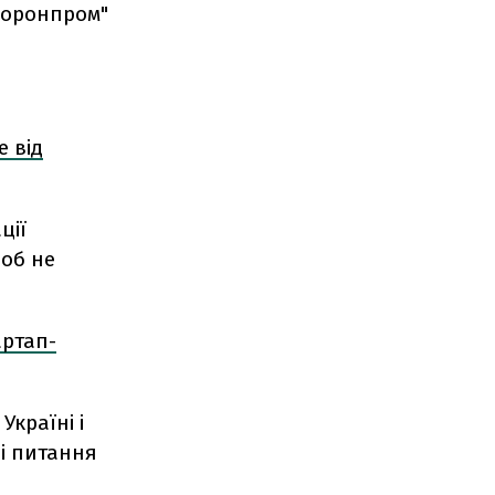
боронпром"
 від
ції
щоб не
артап-
Україні і
ці питання