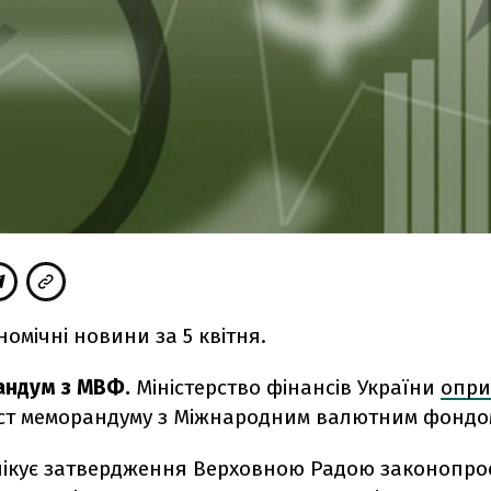
номічні новини за 5 квітня.
андум з МВФ.
Міністерство фінансів України
опр
ст меморандуму з Міжнародним валютним фондо
чікує затвердження Верховною Радою законопро