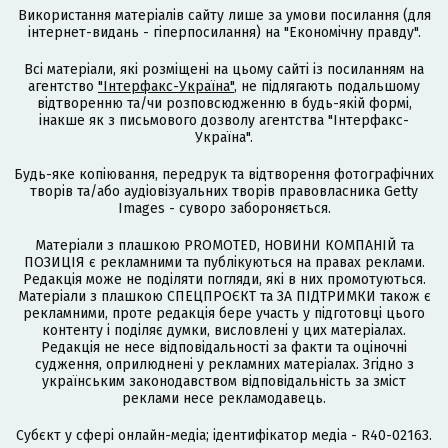
Використання матеріалів сайту лише за умови посилання (для
інтернет-видань - гіперпосилання) на "Економічну правду".
Всі матеріали, які розміщені на цьому сайті із посиланням на
агентство
"Інтерфакс-Україна"
, не підлягають подальшому
відтворенню та/чи розповсюдженню в будь-якій формі,
інакше як з письмового дозволу агентства "Інтерфакс-
Україна".
Будь-яке копіювання, передрук та відтворення фотографічних
творів та/або аудіовізуальних творів правовласника Getty
Images - суворо забороняється.
Матеріали з плашкою PROMOTED, НОВИНИ КОМПАНІЙ та
ПОЗИЦІЯ є рекламними та публікуються на правах реклами.
Редакція може не поділяти погляди, які в них промотуються.
Матеріали з плашкою СПЕЦПРОЄКТ та ЗА ПІДТРИМКИ також є
рекламними, проте редакція бере участь у підготовці цього
контенту і поділяє думки, висловлені у цих матеріалах.
Редакція не несе відповідальності за факти та оціночні
судження, оприлюднені у рекламних матеріалах. Згідно з
українським законодавством відповідальність за зміст
реклами несе рекламодавець.
Cубєкт у сфері онлайн-медіа; ідентифікатор медіа - R40-02163.