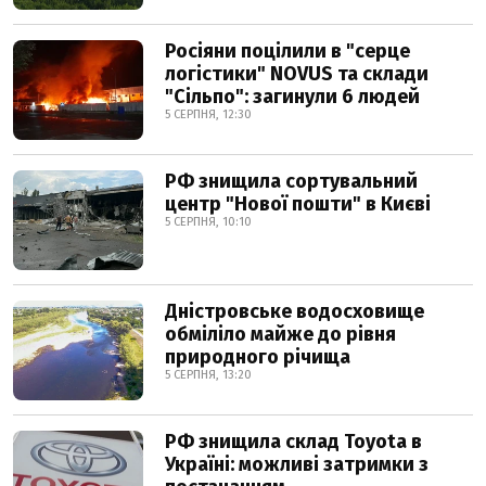
Росіяни поцілили в "серце
логістики" NOVUS та склади
"Сільпо": загинули 6 людей
5 СЕРПНЯ, 12:30
РФ знищила сортувальний
центр "Нової пошти" в Києві
5 СЕРПНЯ, 10:10
Дністровське водосховище
обміліло майже до рівня
природного річища
5 СЕРПНЯ, 13:20
РФ знищила склад Toyota в
Україні: можливі затримки з