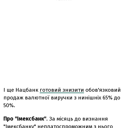
І ще Нацбанк
готовий знизити
обов'язковий
продаж валютної виручки з нинішніх 65% до
50%.
Про "Імексбанк"
. За місяць до визнання
"Імексбанку" неплатоспроможним з нього