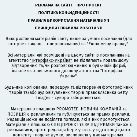
РЕКЛАМА НА САЙТІ
ПРО ПРОЄКТ
ПОЛІТИКА КОНФІДЕНЦІЙНОСТІ
ПРАВИЛА ВИКОРИСТАННЯ МАТЕРІАЛІВ УП
ПРИНЦИПИ І ПРАВИЛА РОБОТИ УП
Використання матеріалів сайту лише за умови посилання (для
інтернет-видань - гіперпосилання) на "Економічну правду".
Всі матеріали, які розміщені на цьому сайті із посиланням на
агентство
"Інтерфакс-Україна"
, не підлягають подальшому
відтворенню та/чи розповсюдженню в будь-якій формі,
інакше як з письмового дозволу агентства "Інтерфакс-
Україна".
Будь-яке копіювання, передрук та відтворення фотографічних
творів та/або аудіовізуальних творів правовласника Getty
Images - суворо забороняється.
Матеріали з плашкою PROMOTED, НОВИНИ КОМПАНІЙ та
ПОЗИЦІЯ є рекламними та публікуються на правах реклами.
Редакція може не поділяти погляди, які в них промотуються.
Матеріали з плашкою СПЕЦПРОЄКТ та ЗА ПІДТРИМКИ також є
рекламними, проте редакція бере участь у підготовці цього
контенту і поділяє думки, висловлені у цих матеріалах.