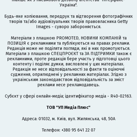
Україна".
Будь-яке копіювання, передрук та відтворення фотографічних
творів та/або аудіовізуальних творів правовласника Getty
Images - суворо забороняється.
Матеріали з плашкою PROMOTED, НОВИНИ КОМПАНІЙ та
ПОЗИЦІЯ є рекламними та публікуються на правах реклами.
Редакція може не поділяти погляди, які в них промотуються.
Матеріали з плашкою СПЕЦПРОЄКТ та ЗА ПІДТРИМКИ також є
рекламними, проте редакція бере участь у підготовці цього
контенту і поділяє думки, висловлені у цих матеріалах.
Редакція не несе відповідальності за факти та оціночні
судження, оприлюднені у рекламних матеріалах. Згідно з
українським законодавством відповідальність за зміст
реклами несе рекламодавець.
Cубєкт у сфері онлайн-медіа; ідентифікатор медіа - R40-02163.
ТОВ "УП Медіа Плюс"
Адреса: 01032, м. Київ, вул. Жилянська, 48, 50А
Телефон: +380 95 641 22 07