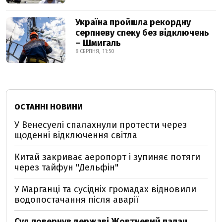
Україна пройшла рекордну
серпневу спеку без відключень
– Шмигаль
8 СЕРПНЯ, 11:50
ОСТАННІ НОВИНИ
У Венесуелі спалахнули протести через
щоденні відключення світла
Китай закриває аеропорт і зупиняє потяги
через тайфун "Дельфін"
У Марганці та сусідніх громадах відновили
водопостачання після аварії
Суд повернув державі Жовтневий палац