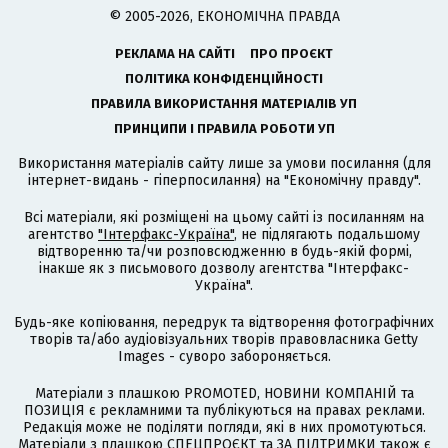
© 2005-2026, ЕКОНОМІЧНА ПРАВДА
РЕКЛАМА НА САЙТІ
ПРО ПРОЄКТ
ПОЛІТИКА КОНФІДЕНЦІЙНОСТІ
ПРАВИЛА ВИКОРИСТАННЯ МАТЕРІАЛІВ УП
ПРИНЦИПИ І ПРАВИЛА РОБОТИ УП
Використання матеріалів сайту лише за умови посилання (для
інтернет-видань - гіперпосилання) на "Економічну правду".
Всі матеріали, які розміщені на цьому сайті із посиланням на
агентство
"Інтерфакс-Україна"
, не підлягають подальшому
відтворенню та/чи розповсюдженню в будь-якій формі,
інакше як з письмового дозволу агентства "Інтерфакс-
Україна".
Будь-яке копіювання, передрук та відтворення фотографічних
творів та/або аудіовізуальних творів правовласника Getty
Images - суворо забороняється.
Матеріали з плашкою PROMOTED, НОВИНИ КОМПАНІЙ та
ПОЗИЦІЯ є рекламними та публікуються на правах реклами.
Редакція може не поділяти погляди, які в них промотуються.
Матеріали з плашкою СПЕЦПРОЄКТ та ЗА ПІДТРИМКИ також є