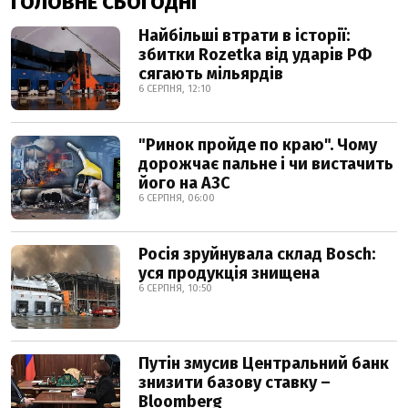
ГОЛОВНЕ СЬОГОДНІ
Найбільші втрати в історії:
збитки Rozetka від ударів РФ
сягають мільярдів
6 СЕРПНЯ, 12:10
"Ринок пройде по краю". Чому
дорожчає пальне і чи вистачить
його на АЗС
6 СЕРПНЯ, 06:00
Росія зруйнувала склад Bosch:
уся продукція знищена
6 СЕРПНЯ, 10:50
Путін змусив Центральний банк
знизити базову ставку –
Bloomberg