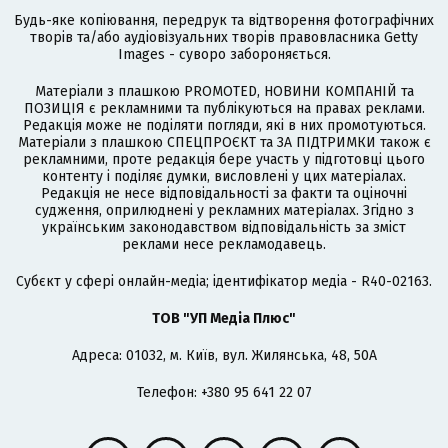
Будь-яке копіювання, передрук та відтворення фотографічних
творів та/або аудіовізуальних творів правовласника Getty
Images - суворо забороняється.
Матеріали з плашкою PROMOTED, НОВИНИ КОМПАНІЙ та
ПОЗИЦІЯ є рекламними та публікуються на правах реклами.
Редакція може не поділяти погляди, які в них промотуються.
Матеріали з плашкою СПЕЦПРОЄКТ та ЗА ПІДТРИМКИ також є
рекламними, проте редакція бере участь у підготовці цього
контенту і поділяє думки, висловлені у цих матеріалах.
Редакція не несе відповідальності за факти та оціночні
судження, оприлюднені у рекламних матеріалах. Згідно з
українським законодавством відповідальність за зміст
реклами несе рекламодавець.
Cубєкт у сфері онлайн-медіа; ідентифікатор медіа - R40-02163.
ТОВ "УП Медіа Плюс"
Адреса: 01032, м. Київ, вул. Жилянська, 48, 50А
Телефон: +380 95 641 22 07