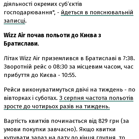
діяльності окремих суб’єктів
господарювання", -
йдеться в пояснювальній
записці
.
Wizz Air почав польоти до Києва з
Братислави.
Літак Wizz Air приземлився в Братиславі в 7:38.
Зворотній рейс о 08:30 за місцевим часом, час
прибуття до Києва - 10:55.
Рейси виконуватимуться двічі на тиждень - по
вівторках і суботах.
З серпня частота польотів
зросте до чотирьох разів на тиждень.
Вартість квитків починається від 829 грн (за
умови покупки завчасно). Якщо квитки
купувати зараз на дату до кінця грудня, то