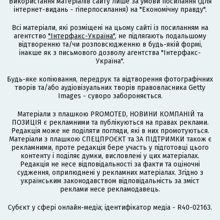
Використання матеріалів сайту лише за умови посилання (для
інтернет-видань - гіперпосилання) на "Економічну правду".
Всі матеріали, які розміщені на цьому сайті із посиланням на
агентство
"Інтерфакс-Україна"
, не підлягають подальшому
відтворенню та/чи розповсюдженню в будь-якій формі,
інакше як з письмового дозволу агентства "Інтерфакс-
Україна".
Будь-яке копіювання, передрук та відтворення фотографічних
творів та/або аудіовізуальних творів правовласника Getty
Images - суворо забороняється.
Матеріали з плашкою PROMOTED, НОВИНИ КОМПАНІЙ та
ПОЗИЦІЯ є рекламними та публікуються на правах реклами.
Редакція може не поділяти погляди, які в них промотуються.
Матеріали з плашкою СПЕЦПРОЄКТ та ЗА ПІДТРИМКИ також є
рекламними, проте редакція бере участь у підготовці цього
контенту і поділяє думки, висловлені у цих матеріалах.
Редакція не несе відповідальності за факти та оціночні
судження, оприлюднені у рекламних матеріалах. Згідно з
українським законодавством відповідальність за зміст
реклами несе рекламодавець.
Cубєкт у сфері онлайн-медіа; ідентифікатор медіа - R40-02163.