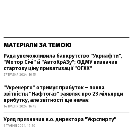
МАТЕРІАЛИ ЗА ТЕМОЮ
Рада унеможливила банкрутство "Укрнафти",
"Мотор Січі" й "АвтоКрАЗу"; ФДМУ визначив
стартову ціну приватизації "ОГХК"
27 ТРАВНЯ 2024, 16:15
"Укренерго" отримує прибуток – повна
звітність; "Нафтогаз" заявляє про 23 мільярди
прибутку, але звітності ще немає
14 ТРАВНЯ 2024, 16:45
Уряд призначив в.о. директора "Укрспирту"
6 ТРАВНЯ 2024, 19:20