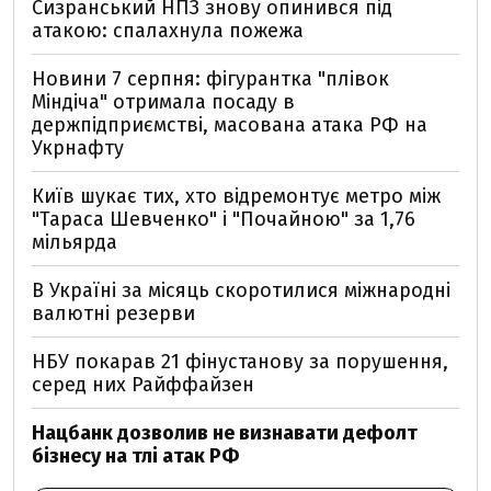
Сизранський НПЗ знову опинився під
атакою: спалахнула пожежа
Новини 7 серпня: фігурантка "плівок
Міндіча" отримала посаду в
держпідприємстві, масована атака РФ на
Укрнафту
Київ шукає тих, хто відремонтує метро між
"Тараса Шевченко" і "Почайною" за 1,76
мільярда
В Україні за місяць скоротилися міжнародні
валютні резерви
НБУ покарав 21 фінустанову за порушення,
серед них Райффайзен
Нацбанк дозволив не визнавати дефолт
бізнесу на тлі атак РФ