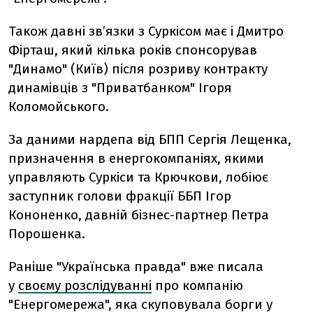
Також давні зв’язки з Суркісом має і Дмитро
Фірташ, який кілька років спонсорував
"Динамо" (Київ) після розриву контракту
динамівців з "Приватбанком" Ігоря
Коломойського.
За даними нардепа від БПП Сергія Лещенка,
призначення в енергокомпаніях, якими
управляють Суркіси та Крючкови, лобіює
заступник голови фракції ББП Ігор
Кононенко, давній бізнес-партнер Петра
Порошенка.
Раніше "Українська правда" вже писала
у
своєму розслідуванні
про компанію
"Енергомережа", яка скуповувала борги у