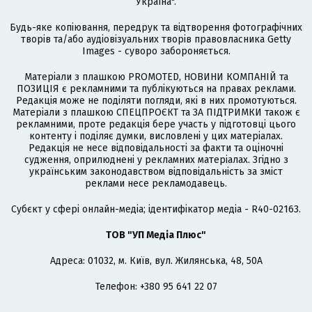
Україна".
Будь-яке копіювання, передрук та відтворення фотографічних
творів та/або аудіовізуальних творів правовласника Getty
Images - суворо забороняється.
Матеріали з плашкою PROMOTED, НОВИНИ КОМПАНІЙ та
ПОЗИЦІЯ є рекламними та публікуються на правах реклами.
Редакція може не поділяти погляди, які в них промотуються.
Матеріали з плашкою СПЕЦПРОЄКТ та ЗА ПІДТРИМКИ також є
рекламними, проте редакція бере участь у підготовці цього
контенту і поділяє думки, висловлені у цих матеріалах.
Редакція не несе відповідальності за факти та оціночні
судження, оприлюднені у рекламних матеріалах. Згідно з
українським законодавством відповідальність за зміст
реклами несе рекламодавець.
Cубєкт у сфері онлайн-медіа; ідентифікатор медіа - R40-02163.
ТОВ "УП Медіа Плюс"
Адреса: 01032, м. Київ, вул. Жилянська, 48, 50А
Телефон: +380 95 641 22 07