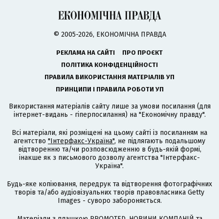
© 2005-2026, ЕКОНОМІЧНА ПРАВДА
РЕКЛАМА НА САЙТІ
ПРО ПРОЄКТ
ПОЛІТИКА КОНФІДЕНЦІЙНОСТІ
ПРАВИЛА ВИКОРИСТАННЯ МАТЕРІАЛІВ УП
ПРИНЦИПИ І ПРАВИЛА РОБОТИ УП
Використання матеріалів сайту лише за умови посилання (для
інтернет-видань - гіперпосилання) на "Економічну правду".
Всі матеріали, які розміщені на цьому сайті із посиланням на
агентство
"Інтерфакс-Україна"
, не підлягають подальшому
відтворенню та/чи розповсюдженню в будь-якій формі,
інакше як з письмового дозволу агентства "Інтерфакс-
Україна".
Будь-яке копіювання, передрук та відтворення фотографічних
творів та/або аудіовізуальних творів правовласника Getty
Images - суворо забороняється.
Матеріали з плашкою PROMOTED, НОВИНИ КОМПАНІЙ та