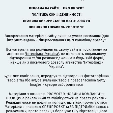
РЕКЛАМА НА САЙТІ
ПРО ПРОЄКТ
ПОЛІТИКА КОНФІДЕНЦІЙНОСТІ
ПРАВИЛА ВИКОРИСТАННЯ МАТЕРІАЛІВ УП
ПРИНЦИПИ І ПРАВИЛА РОБОТИ УП
Використання матеріалів сайту лише за умови посилання (для
інтернет-видань - гіперпосилання) на "Економічну правду".
Всі матеріали, які розміщені на цьому сайті із посиланням на
агентство
"Інтерфакс-Україна"
, не підлягають подальшому
відтворенню та/чи розповсюдженню в будь-якій формі,
інакше як з письмового дозволу агентства "Інтерфакс-
Україна".
Будь-яке копіювання, передрук та відтворення фотографічних
творів та/або аудіовізуальних творів правовласника Getty
Images - суворо забороняється.
Матеріали з плашкою PROMOTED, НОВИНИ КОМПАНІЙ та
ПОЗИЦІЯ є рекламними та публікуються на правах реклами.
Редакція може не поділяти погляди, які в них промотуються.
Матеріали з плашкою СПЕЦПРОЄКТ та ЗА ПІДТРИМКИ також є
рекламними, проте редакція бере участь у підготовці цього