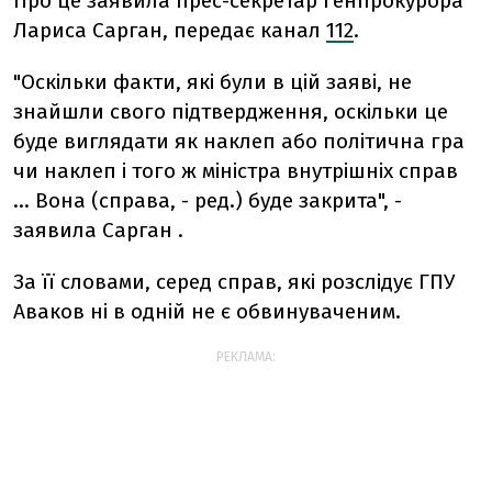
Про це заявила прес-секретар генпрокурора
Лариса Сарган, передає канал
112
.
"Оскільки факти, які були в цій заяві, не
знайшли свого підтвердження, оскільки це
буде виглядати як наклеп або політична гра
чи наклеп і того ж міністра внутрішніх справ
... Вона (справа, - ред.) буде закрита", -
заявила Сарган .
За її словами, серед справ, які розслідує ГПУ
Аваков ні в одній не є обвинуваченим.
РЕКЛАМА: