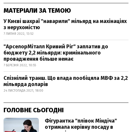
МАТЕРІАЛИ ЗА ТЕМОЮ
У Києві шахраї "наварили" мільярд на махінаціях
з нерухомістю
7 ЛИПНЯ 2022, 13:52
"АрселорМіталл Кривий Ріг" заплатив до
бюджету 2,2 мільярди: кримінального
провадження більше немає
7 БЕРЕЗНЯ 2022, 10:55
Спізнілий транш. Що влада пообіцяла МВФ за 2,2
мільярда доларів
24 ЛИСТОПАДА 2021, 18:00
ГОЛОВНЕ СЬОГОДНІ
Фігурантка "плівок Міндіча"
отримала керівну посаду в