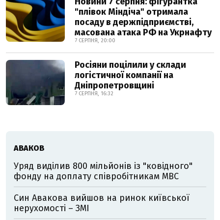
Новини 7 серпня: фігурантка
"плівок Міндіча" отримала
посаду в держпідприємстві,
масована атака РФ на Укрнафту
7 СЕРПНЯ, 20:00
Росіяни поцілили у склади
логістичної компанії на
Дніпропетровщині
7 СЕРПНЯ, 16:32
АВАКОВ
Уряд виділив 800 мільйонів із "ковідного"
фонду на доплату співробітникам МВС
Син Авакова вийшов на ринок київської
нерухомості – ЗМІ