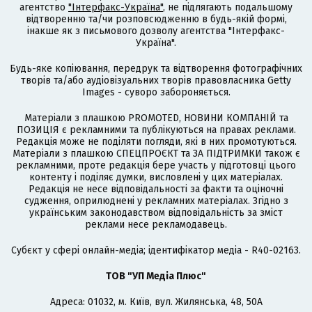
агентство
"Інтерфакс-Україна"
, не підлягають подальшому
відтворенню та/чи розповсюдженню в будь-якій формі,
інакше як з письмового дозволу агентства "Інтерфакс-
Україна".
Будь-яке копіювання, передрук та відтворення фотографічних
творів та/або аудіовізуальних творів правовласника Getty
Images - суворо забороняється.
Матеріали з плашкою PROMOTED, НОВИНИ КОМПАНІЙ та
ПОЗИЦІЯ є рекламними та публікуються на правах реклами.
Редакція може не поділяти погляди, які в них промотуються.
Матеріали з плашкою СПЕЦПРОЄКТ та ЗА ПІДТРИМКИ також є
рекламними, проте редакція бере участь у підготовці цього
контенту і поділяє думки, висловлені у цих матеріалах.
Редакція не несе відповідальності за факти та оціночні
судження, оприлюднені у рекламних матеріалах. Згідно з
українським законодавством відповідальність за зміст
реклами несе рекламодавець.
Cубєкт у сфері онлайн-медіа; ідентифікатор медіа - R40-02163.
ТОВ "УП Медіа Плюс"
Адреса: 01032, м. Київ, вул. Жилянська, 48, 50А