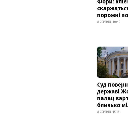
Фори: кліє
скаржатьс
порожні по
8 СЕРПНЯ, 10:40
Суд поверн
державі Ж
палац варт
близько м
8 СЕРПНЯ, 15:15