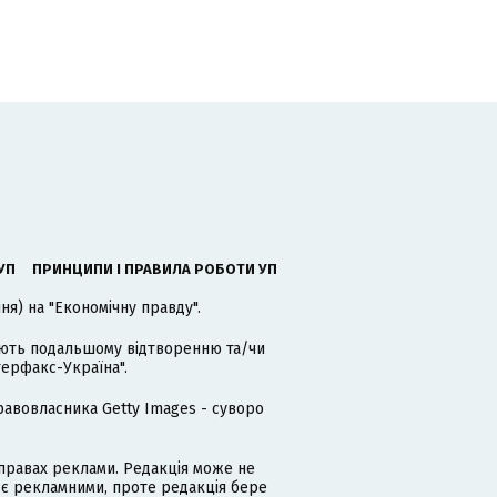
УП
ПРИНЦИПИ І ПРАВИЛА РОБОТИ УП
я) на "Економічну правду".
гають подальшому відтворенню та/чи
терфакс-Україна".
равовласника Getty Images - суворо
равах реклами. Редакція може не
 є рекламними, проте редакція бере