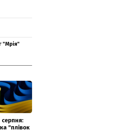
г "Мрія"
 серпня:
ка "плівок