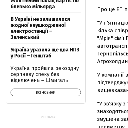
Жовтневий палац вартістю
близько мільярда
Про це ЕП п
В Україні не залишилося
"У п'ятницю
жодної неушкодженої
кілька спів
електростанції –
Зеленський
"Мрія" сім'
автотранспо
Україна уразила ще два НПЗ
Тернопільсь
у Росії – Генштаб
Агрохолдинг
Україна пройшла рекордну
серпневу спеку без
У компанії 
відключень – Шмигаль
підтверджую
вищевказан
ВСІ НОВИНИ
"У зв'язку 
знаходяться
РЕКЛАМА:
змушена за
периметру.