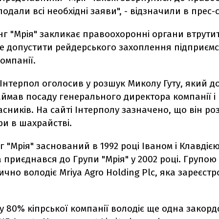
подали всі необхідні заяви", - відзначили в прес-
г "Мрія" закликає правоохоронні органи втрути
не допустити рейдерського захоплення підприємст
омпанії.
Інтерпол оголосив у розшук Миколу Гуту, який д
аймав посаду генерального директора компанії і
асників. На сайті Інтерполу зазначено, що він ро
ри в шахрайстві.
 "Мрія" заснований в 1992 році Іваном і Клавдією
 приєднався до Групи "Мрія" у 2002 році. Групою
ично володіє Mriya Agro Holding Plc, яка зареєст
у 80% кіпрської компанії володіє ще одна закор