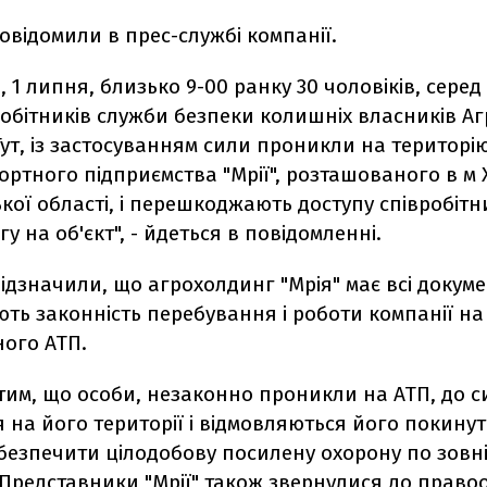
овідомили в прес-службі компанії.
, 1 липня, близько 9-00 ранку 30 чоловіків, серед 
робітників служби безпеки колишніх власників А
ї Гут, із застосуванням сили проникли на територі
ртного підприємства "Мрії", розташованого в м 
кої області, і перешкоджають доступу співробітн
у на об'єкт", - йдеться в повідомленні.
відзначили, що агрохолдинг "Мрія" має всі докум
ть законність перебування і роботи компанії на 
ого АТП.
з тим, що особи, незаконно проникли на АТП, до с
 на його території і відмовляються його покинут
безпечити цілодобову посилену охорону по зов
 Представники "Мрії" також звернулися до прав