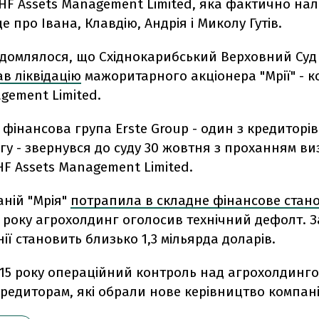
 HF Assets Management Limited, яка фактично нале
е про Івана, Клавдію, Андрія і Миколу Гутів.
ідомлялося, що Східнокарибський Верховний Суд 
в ліквідацію
мажоритарного акціонера "Мрії" - к
gement Limited.
 фінансова група Erste Group - один з кредиторів
у - звернувся до суду 30 жовтня з проханням в
F Assets Management Limited.
аній "Мрія"
потрапила в складне фінансове стан
4 року агрохолдинг оголосив технічний дефолт. 
ії становить близько 1,3 мільярда доларів.
015 року операційний контроль над агрохолдинг
едиторам, які обрали нове керівництво компані