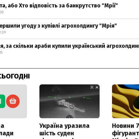
а, або Хто відповість за банкрутство "Мрії"
:00
ершили угоду з купівлі агрохолдингу "Мрія"
2:39
ся, за скільки араби купили український агрохолдин
15
СЬОГОДНІ
ла
Україна уразила
Новини 7
клади
шість суден
фігурант