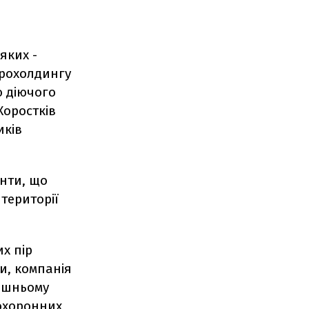
яких -
грохолдингу
ю діючого
Хоростків
иків
енти, що
території
их пір
и, компанія
нішньому
оохоронних