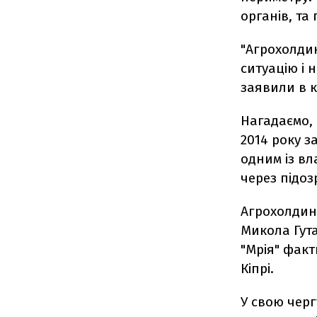
органів, та 
"Агрохолдин
ситуацію і 
заявили в к
Нагадаємо, 
2014 року з
одним із вл
через підоз
Агрохолдинг
Микола Гута
"Мрія" факт
Кіпрі.
У свою черг