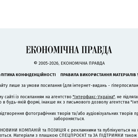
© 2005-2026, ЕКОНОМІЧНА ПРАВДА
ЛІТИКА КОНФІДЕНЦІЙНОСТІ
ПРАВИЛА ВИКОРИСТАННЯ МАТЕРІАЛІВ 
айту лише за умови посилання (для інтернет-видань - гіперпосиланн
му сайті із посиланням на агентство
"Інтерфакс-Україна"
, не підля
 будь-якій формі, інакше як з письмового дозволу агентства "Ін
відтворення фотографічних творів та/або аудіовізуальних творів п
забороняється.
НОВИНИ КОМПАНІЙ та ПОЗИЦІЯ є рекламними та публікуються на п
туються. Матеріали з плашкою СПЕЦПРОЄКТ та ЗА ПІДТРИМКИ також