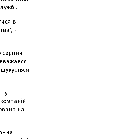
службі.
тися в
ва", -
о серпня
 вважався
зшукується
 Гут.
 компаній
рована на
донна