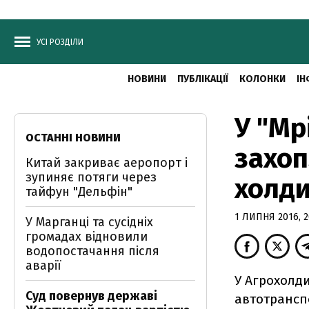
УСІ РОЗДІЛИ
НОВИНИ
ПУБЛІКАЦІЇ
КОЛОНКИ
ІН
У "Мр
ОСТАННІ НОВИНИ
захоп
Китай закриває аеропорт і
зупиняє потяги через
холди
тайфун "Дельфін"
1 ЛИПНЯ 2016, 2
У Марганці та сусідніх
громадах відновили
водопостачання після
аварії
У Агрохолд
Суд повернув державі
автотрансп