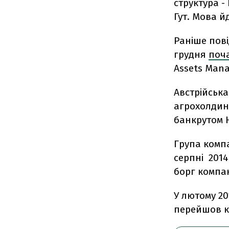
структура -
Гут. Мова йд
Раніше пов
грудня
поча
Assets Mana
Австрійська
агрохолдинг
банкрутом H
Група комп
серпні 201
борг компан
У лютому 2
перейшов кр