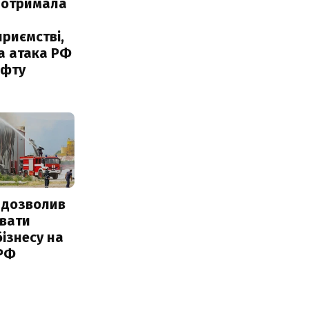
 отримала
риємстві,
а атака РФ
афту
 дозволив
авати
ізнесу на
 РФ