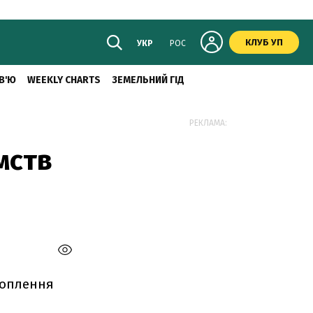
КЛУБ УП
УКР
РОС
В'Ю
WEEKLY CHARTS
ЗЕМЕЛЬНИЙ ГІД
РЕКЛАМА:
мств
хоплення