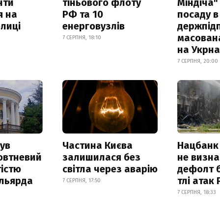
нти
тіньового флоту
Міндіча"
я на
РФ та 10
посаду в
лиці
енерговузлів
держпідп
масован
7 СЕРПНЯ, 18:10
на Укрн
7 СЕРПНЯ, 20:00
ув
Частина Києва
Нацбанк
овтневий
залишилася без
не визн
істю
світла через аварію
дефолт б
ільярда
тлі атак
7 СЕРПНЯ, 17:50
7 СЕРПНЯ, 18:33