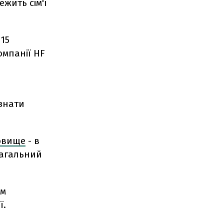
жить сім'ї
15
омпанії HF
изнати
овище
- в
Загальний
ом
ї.