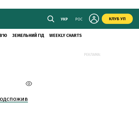
КЛУБ УП
УКР
РОС
В'Ю
ЗЕМЕЛЬНИЙ ГІД
WEEKLY CHARTS
РЕКЛАМА:
продспожив