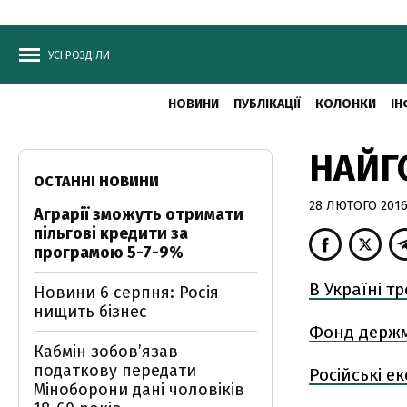
УСІ РОЗДІЛИ
НОВИНИ
ПУБЛІКАЦІЇ
КОЛОНКИ
ІН
НАЙГ
ОСТАННІ НОВИНИ
28 ЛЮТОГО 2016,
Аграрії зможуть отримати
пільгові кредити за
програмою 5-7-9%
В Україні т
Новини 6 серпня: Росія
нищить бізнес
Фонд держм
Кабмін зобовʼязав
податкову передати
Російські е
Міноборони дані чоловіків