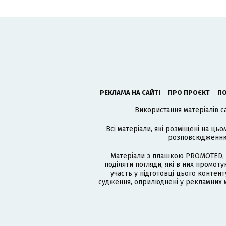
РЕКЛАМА НА САЙТІ
ПРО ПРОЄКТ
ПО
Використання матеріалів с
Всі матеріали, які розміщені на цьо
розповсюдженню в
Матеріали з плашкою PROMOTED, 
поділяти погляди, які в них промо
участь у підготовці цього контенту
судження, оприлюднені у рекламних м