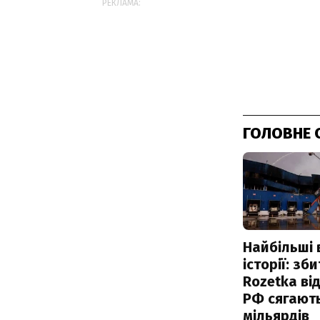
РЕКЛАМА:
ГОЛОВНЕ 
Найбільші 
історії: зб
Rozetka від
РФ сягают
мільярдів