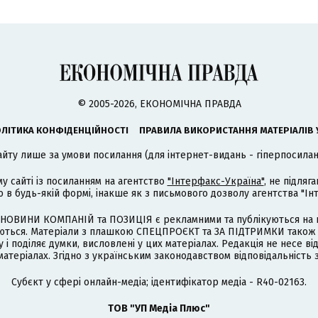
© 2005-2026, ЕКОНОМІЧНА ПРАВДА
ЛІТИКА КОНФІДЕНЦІЙНОСТІ
ПРАВИЛА ВИКОРИСТАННЯ МАТЕРІАЛІВ 
айту лише за умови посилання (для інтернет-видань - гіперпосиланн
му сайті із посиланням на агентство
"Інтерфакс-Україна"
, не підля
 будь-якій формі, інакше як з письмового дозволу агентства "Ін
НОВИНИ КОМПАНІЙ та ПОЗИЦІЯ є рекламними та публікуються на п
туються. Матеріали з плашкою СПЕЦПРОЄКТ та ЗА ПІДТРИМКИ також
 і поділяє думки, висловлені у цих матеріалах. Редакція не несе ві
атеріалах. Згідно з українським законодавством відповідальність 
Cубєкт у сфері онлайн-медіа; ідентифікатор медіа - R40-02163.
ТОВ "УП Медіа Плюс"