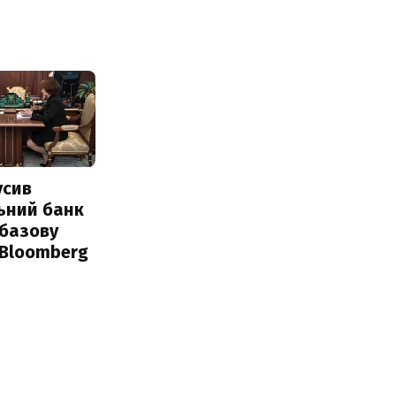
усив
ьний банк
 базову
 Bloomberg