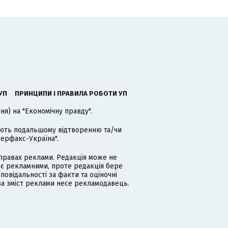
УП
ПРИНЦИПИ І ПРАВИЛА РОБОТИ УП
я) на "Економічну правду".
гають подальшому відтворенню та/чи
терфакс-Україна".
равах реклами. Редакція може не
 є рекламними, проте редакція бере
дповідальності за факти та оціночні
за зміст реклами несе рекламодавець.