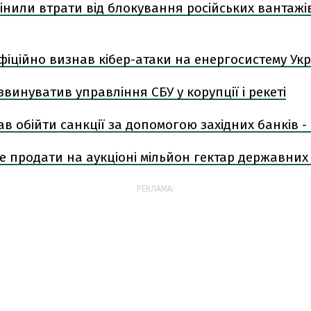
цінили втрати від блокування російських вантажів
іційно визнав кібер-атаки на енергосистему Ук
звинуватив управління СБУ у корупції і рекеті
ав обійти санкції за допомогою західних банків -
е продати на аукціоні мільйон гектар державних
РЕКЛАМА: