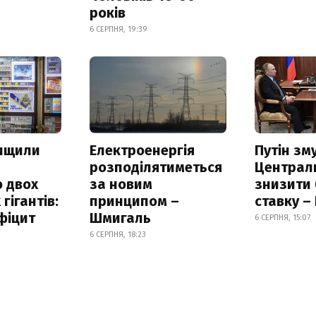
років
6 СЕРПНЯ, 19:39
нищили
Електроенергія
Путін зм
розподілятиметься
Централ
 двох
за новим
знизити
гігантів:
принципом –
ставку –
фіцит
Шмигаль
6 СЕРПНЯ, 15:07
6 СЕРПНЯ, 18:23