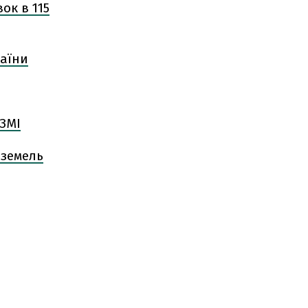
ок в 115
раїни
 ЗМІ
 земель