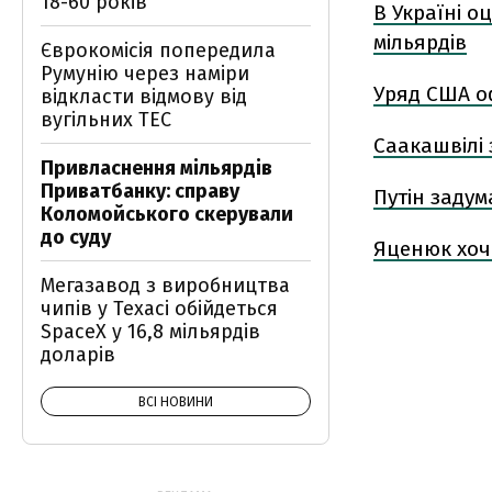
18-60 років
В Україні о
мільярдів
Єврокомісія попередила
Румунію через наміри
Уряд США оф
відкласти відмову від
вугільних ТЕС
Саакашвілі 
Привласнення мільярдів
Приватбанку: справу
Путін задум
Коломойського скерували
до суду
Яценюк хоч
Мегазавод з виробництва
чипів у Техасі обійдеться
SpaceX у 16,8 мільярдів
доларів
ВСІ НОВИНИ