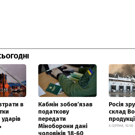
СЬОГОДНІ
втрати в
Кабмін зобовʼязав
Росія зр
итки
податкову
склад Bo
 ударів
передати
продукц
ь
Міноборони дані
6 СЕРПНЯ, 10:50
чоловіків 18-60