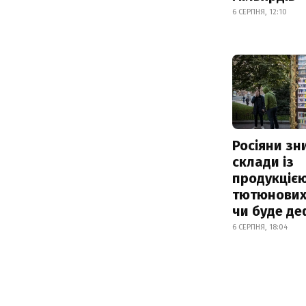
6 СЕРПНЯ, 12:10
Росіяни з
склади із
продукцією
тютюнових 
чи буде де
6 СЕРПНЯ, 18:04