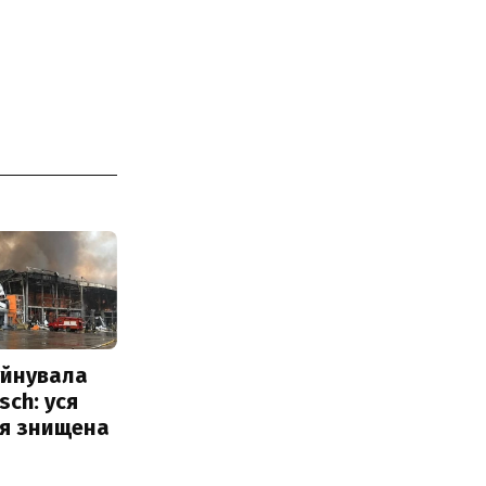
уйнувала
sch: уся
ія знищена