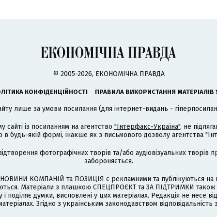
© 2005-2026, ЕКОНОМІЧНА ПРАВДА
ЛІТИКА КОНФІДЕНЦІЙНОСТІ
ПРАВИЛА ВИКОРИСТАННЯ МАТЕРІАЛІВ 
айту лише за умови посилання (для інтернет-видань - гіперпосиланн
му сайті із посиланням на агентство
"Інтерфакс-Україна"
, не підля
 будь-якій формі, інакше як з письмового дозволу агентства "Ін
відтворення фотографічних творів та/або аудіовізуальних творів п
забороняється.
НОВИНИ КОМПАНІЙ та ПОЗИЦІЯ є рекламними та публікуються на п
туються. Матеріали з плашкою СПЕЦПРОЄКТ та ЗА ПІДТРИМКИ також
 і поділяє думки, висловлені у цих матеріалах. Редакція не несе ві
атеріалах. Згідно з українським законодавством відповідальність 