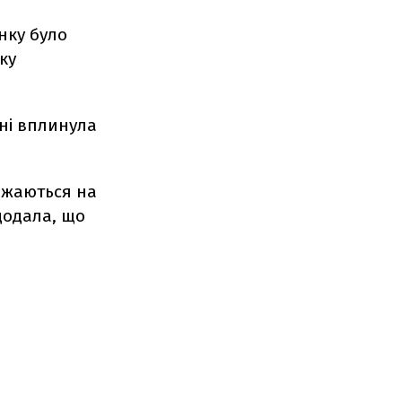
нку було
ку
вні вплинула
ажаються на
додала, що