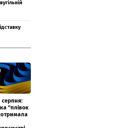
вугільній
ідставку
 серпня:
ка "плівок
 отримала
риємстві,