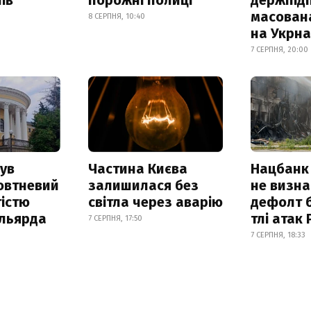
масован
8 СЕРПНЯ, 10:40
на Укрн
7 СЕРПНЯ, 20:00
ув
Частина Києва
Нацбанк
овтневий
залишилася без
не визн
істю
світла через аварію
дефолт б
ільярда
тлі атак
7 СЕРПНЯ, 17:50
7 СЕРПНЯ, 18:33