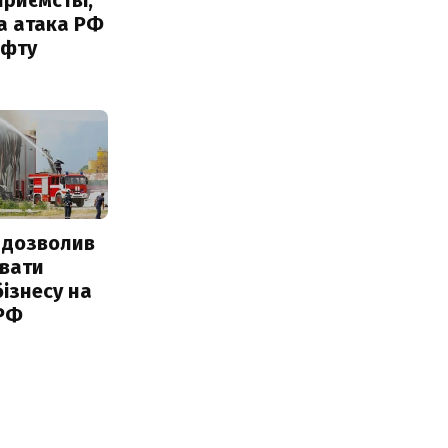
а атака РФ
афту
 дозволив
авати
ізнесу на
 РФ