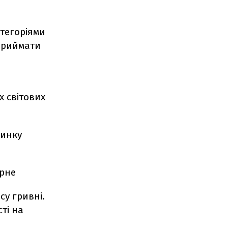
атегоріями
сприймати
х світових
ринку
арне
су гривні.
ті на