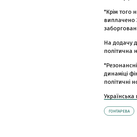
"Крім того 
виплачено 
заборговано
На додачу д
політична н
"Резонансн
динаміці фі
політичні 
Українська
ГОНТАРЕВА