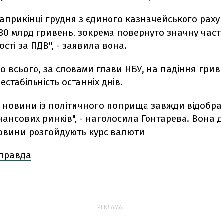
наприкінці грудня з єдиного казначейського раху
30 млрд гривень, зокрема повернуто значну част
сті за ПДВ", - заявила вона.
о всього, за словами глави НБУ, на падіння гри
естабільність останніх днів.
і новини із політичного поприща завжди відобр
нансових ринків", - наголосила Гонтарева. Вона 
новини розгойдують курс валюти
 правда
РЕКЛАМА: