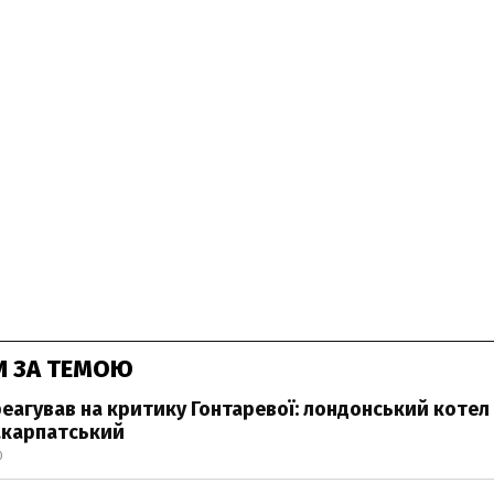
И ЗА ТЕМОЮ
еагував на критику Гонтаревої: лондонський котел
закарпатський
0