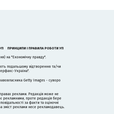
УП
ПРИНЦИПИ І ПРАВИЛА РОБОТИ УП
я) на "Економічну правду".
гають подальшому відтворенню та/чи
терфакс-Україна".
равовласника Getty Images - суворо
равах реклами. Редакція може не
 є рекламними, проте редакція бере
дповідальності за факти та оціночні
за зміст реклами несе рекламодавець.