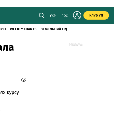
КЛУБ УП
УКР
РОС
В'Ю
WEEKLY CHARTS
ЗЕМЕЛЬНИЙ ГІД
ала
РЕКЛАМА:
ях курсу
у