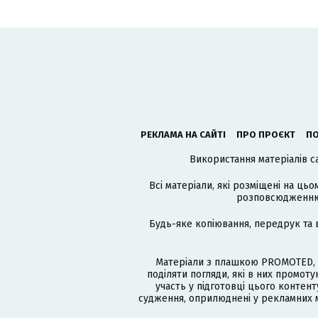
РЕКЛАМА НА САЙТІ
ПРО ПРОЄКТ
ПО
Використання матеріалів с
Всі матеріали, які розміщені на цьо
розповсюдженню в
Будь-яке копіювання, передрук та 
Матеріали з плашкою PROMOTED, 
поділяти погляди, які в них промо
участь у підготовці цього контенту
судження, оприлюднені у рекламних м