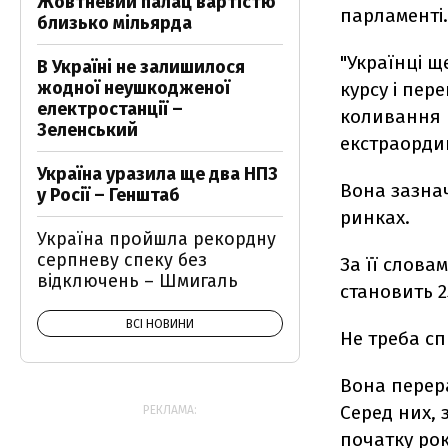
Жовтневий палац вартістю
парламенті
близько мільярда
"Українці щ
В Україні не залишилося
жодної неушкодженої
курсу і пе
електростанції –
коливання к
Зеленський
екстраордин
Україна уразила ще два НПЗ
Вона зазнач
у Росії – Генштаб
ринках.
Україна пройшла рекордну
серпневу спеку без
За її слова
відключень – Шмигаль
становить 2
ВСІ НОВИНИ
Не треба с
Вона перера
Серед них, 
РЕКЛАМА:
початку року