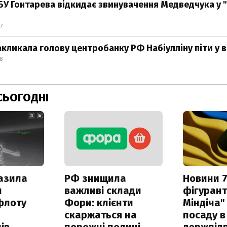
БУ Гонтарева відкидає звинувачення Медведчука у "
7
акликала голову центробанку РФ Набіулліну піти у в
8
СЬОГОДНІ
азила
РФ знищила
Новини 7
н
важливі склади
фігурант
флоту
Фори: клієнти
Міндіча"
скаржаться на
посаду в
ів
порожні полиці
держпідп