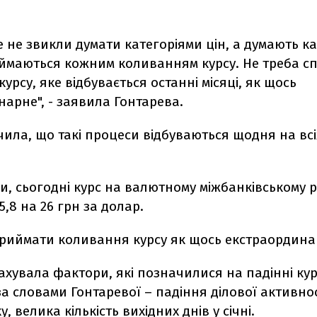
.
е не звикли думати категоріями цін, а думають к
реймаються кожним коливанням курсу. Не треба 
урсу, яке відбувається останні місяці, як щось
арне", - заявила Гонтарева.
ила, що такі процеси відбуваються щодня на всі
ми, сьогодні курс на валютному міжбанківському 
5,8 на 26 грн за долар.
приймати коливання курсу як щось екстраордин
хувала фактори, які позначилися на падінні кур
за словами Гонтаревої – падіння ділової активнос
, велика кількість вихідних днів у січні.