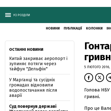
УСІ РОЗДІЛИ
НОВИНИ
ПУБЛІКАЦІЇ
КОЛОНКИ
ІН
Гонта
ОСТАННІ НОВИНИ
гривн
Китай закриває аеропорт і
зупиняє потяги через
5 ЛЮТОГО 2016, 
тайфун "Дельфін"
У Марганці та сусідніх
громадах відновили
Голова НБУ
водопостачання після
аварії
гривні.
Суд повернув державі
Про це Вале