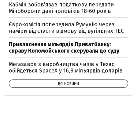
Кабмін зобовʼязав податкову передати
Міноборони дані чоловіків 18-60 років
Єврокомісія попередила Румунію через
наміри відкласти відмову від вугільних ТЕС
Привласнення мільярдів Приватбанку:
справу Коломойського скерували до суду
Мегазавод з виробництва чипів у Техасі
обійдеться SpaceX у 16,8 мільярдів доларів
ВСІ НОВИНИ