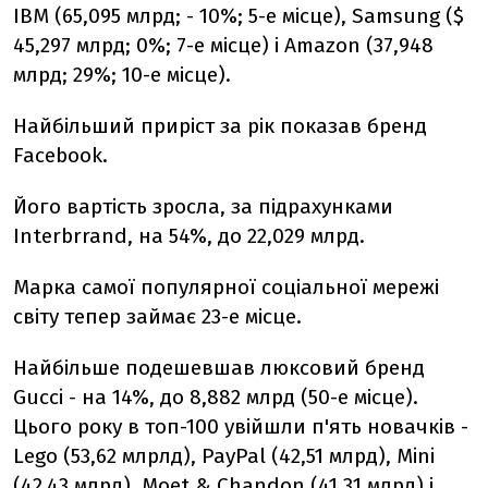
IBM (65,095 млрд; - 10%; 5-е місце), Samsung ($
45,297 млрд; 0%; 7-е місце) і Amazon (37,948
млрд; 29%; 10-е місце).
Найбільший приріст за рік показав бренд
Facebook.
Його вартість зросла, за підрахунками
Interbrrand, на 54%, до 22,029 млрд.
Марка самої популярної соціальної мережі
світу тепер займає 23-е місце.
Найбільше подешевшав люксовий бренд
Gucci - на 14%, до 8,882 млрд (50-е місце).
Цього року в топ-100 увійшли п'ять новачків -
Lego (53,62 млрлд), PayPal (42,51 млрд), Mini
(42,43 млрд), Moet & Chandon (41,31 млрд) і