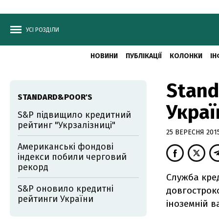
УСІ РОЗДІЛИ
НОВИНИ
ПУБЛІКАЦІЇ
КОЛОНКИ
ІН
Stand
STANDARD&POOR'S
Украї
S&P підвищило кредитний
рейтинг "Укрзалізниці"
25 ВЕРЕСНЯ 2015
Американські фондові
індекси побили черговий
рекорд
Служба кре
S&P оновило кредитні
довгостроко
рейтинги України
іноземній в