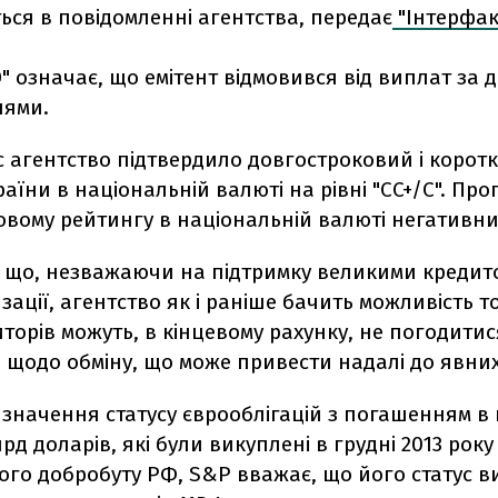
ься в повідомленні агентства, передає
"Інтерфак
" означає, що емітент відмовився від виплат за 
нями.
с агентство підтвердило довгостроковий і корот
аїни в національній валюті на рівні "CC+/C". Про
овому рейтингу в національній валюті негативни
, що, незважаючи на підтримку великими креди
зації, агентство як і раніше бачить можливість то
торів можуть, в кінцевому рахунку, не погодитис
 щодо обміну, що може привести надалі до явних
значення статусу єврооблігацій з погашенням в г
лрд доларів, які були викуплені в грудні 2013 рок
ого добробуту РФ, S&P вважає, що його статус в