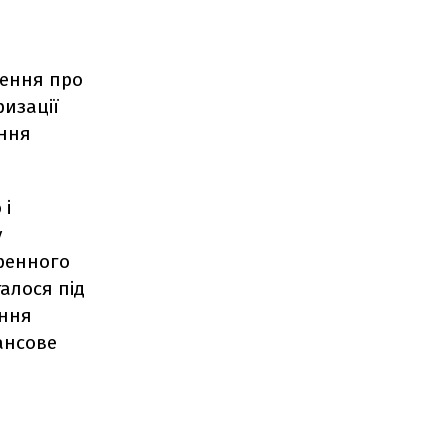
шення про
ризації
ення
 і
у
еренного
алося під
ання
ансове