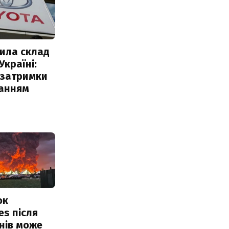
ила склад
Україні:
 затримки
чанням
ок
es після
нів може