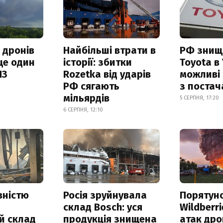
 дронів
Найбільші втрати в
РФ знищ
ще один
історії: збитки
Toyota в 
ПЗ
Rozetka від ударів
можливі
РФ сягають
з поста
мільярдів
5 СЕРПНЯ, 17:20
6 СЕРПНЯ, 12:10
вністю
Росія зруйнувала
Порятун
склад Bosch: уся
Wildberri
й склад
продукція знищена
атак дро