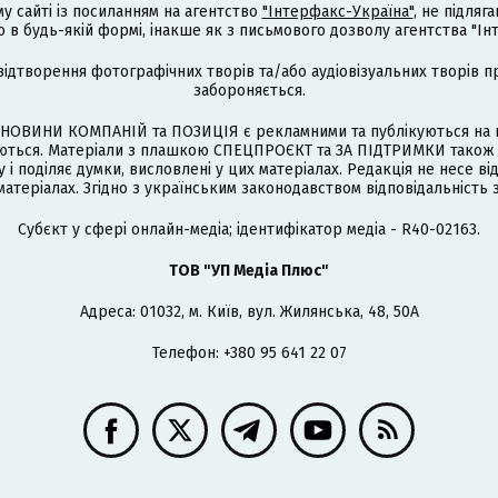
му сайті із посиланням на агентство
"Інтерфакс-Україна"
, не підля
 будь-якій формі, інакше як з письмового дозволу агентства "Ін
відтворення фотографічних творів та/або аудіовізуальних творів п
забороняється.
НОВИНИ КОМПАНІЙ та ПОЗИЦІЯ є рекламними та публікуються на п
туються. Матеріали з плашкою СПЕЦПРОЄКТ та ЗА ПІДТРИМКИ також
 і поділяє думки, висловлені у цих матеріалах. Редакція не несе ві
атеріалах. Згідно з українським законодавством відповідальність 
Cубєкт у сфері онлайн-медіа; ідентифікатор медіа - R40-02163.
ТОВ "УП Медіа Плюс"
Адреса: 01032, м. Київ, вул. Жилянська, 48, 50А
Телефон: +380 95 641 22 07