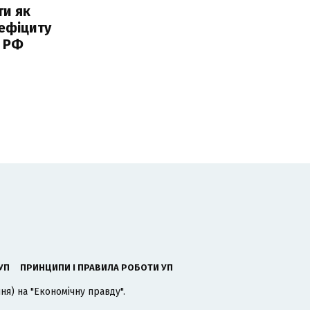
ти як
ефіциту
 РФ
УП
ПРИНЦИПИ І ПРАВИЛА РОБОТИ УП
я) на "Економічну правду".