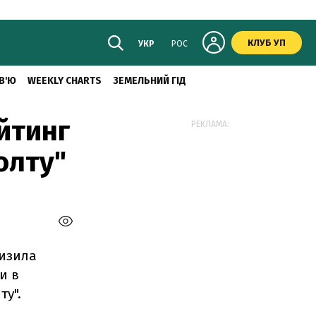
КЛУБ УП
УКР
РОС
В'Ю
WEEKLY CHARTS
ЗЕМЕЛЬНИЙ ГІД
йтинг
РЕКЛАМА:
олту"
низила
и в
ту".