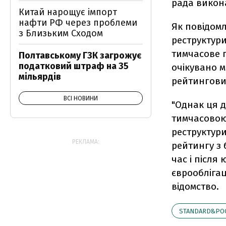
рада викон
Китай нарощує імпорт
нафти РФ через проблеми
Як повідом
з Близьким Сходом
реструктури
тимчасове п
Полтавському ГЗК загрожує
податковий штраф на 35
очікувано 
мільярдів
рейтингови
ВСІ НОВИНИ
"Однак ця д
тимчасовою
реструктури
РЕКЛАМА:
рейтингу з 
час і післ
єврооблігац
відомство.
STANDARD&PO