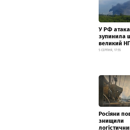
У РФ атака
зупинила 
великий Н
5 СЕРПНЯ, 17:55
Росіяни по
знищили
логістични