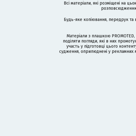
Всі матеріали, які розміщені на цьо
розповсюдженню в
Будь-яке копіювання, передрук та 
Матеріали з плашкою PROMOTED, 
поділяти погляди, які в них промо
участь у підготовці цього контенту
судження, оприлюднені у рекламних м