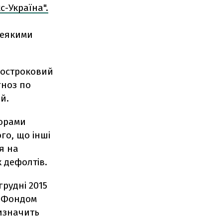
с-Україна".
деякими
костроковий
гноз по
й.
торами
го, що інші
я на
 дефолтів.
рудні 2015
у Фондом
изначить