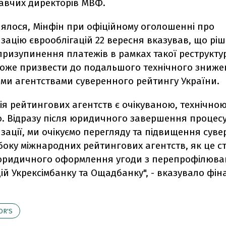
авчих директорів МВФ.
лялося, Мінфін при офіційному оголошенні про
зацію єврооблігацій 22 вересня вказував, що рі
ризупинення платежів в рамках такої реструкту
може призвести до подальшого технічного зниж
ми агентствами суверенного рейтингу України.
ія рейтингових агентств є очікуваною, технічною
. Відразу після юридичного завершення процес
зації, ми очікуємо перегляду та підвищення сув
боку міжнародних рейтингових агентств, як це ст
я юридичного оформлення угоди з перепрофілюв
ій Укрексімбанку та Ощадбанку", - вказувало фін
OR'S