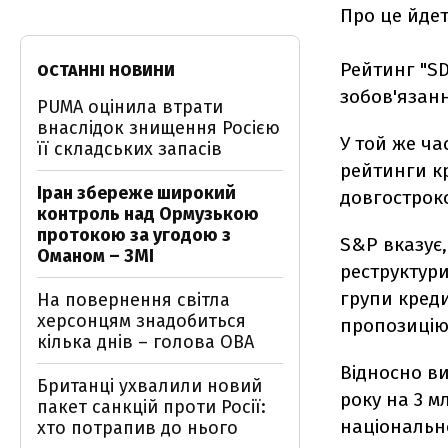
Про це йдет
Рейтинг "SD
ОСТАННІ НОВИНИ
зобов'язан
PUMA оцінила втрати
внаслідок знищення Росією
У той же ча
її складських запасів
рейтинги кр
Іран збереже широкий
довгострок
контроль над Ормузькою
протокою за угодою з
S&P вказує
Оманом – ЗМІ
реструктури
групи креди
На повернення світла
херсонцям знадобиться
пропозицію
кілька днів – голова ОВА
Відносно ви
Британці ухвалили новий
року на 3 м
пакет санкцій проти Росії:
національн
хто потрапив до нього