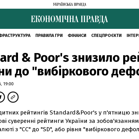
ФРАСТРУКТУРА
ПРАВИЛА ГРИ
ФІНАНСИ
СПЕЦПРОЄКТИ
ІНТЕР
ard & Poor's знизило ре
ни до "вибіркового деф
, 19:00
дитних рейтингів Standard&Poor's у п'ятницю з
ві суверенні рейтинги України за зобов'язанням
алюті з "СС" до "SD", або рівня "вибіркового дефол