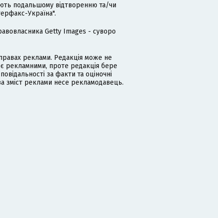
гають подальшому відтворенню та/чи
терфакс-Україна".
равовласника Getty Images - суворо
равах реклами. Редакція може не
 є рекламними, проте редакція бере
дповідальності за факти та оціночні
за зміст реклами несе рекламодавець.