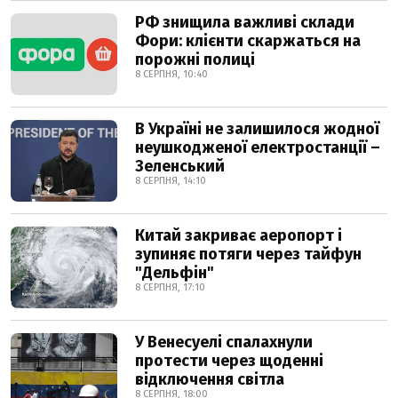
РФ знищила важливі склади
Фори: клієнти скаржаться на
порожні полиці
8 СЕРПНЯ, 10:40
В Україні не залишилося жодної
неушкодженої електростанції –
Зеленський
8 СЕРПНЯ, 14:10
Китай закриває аеропорт і
зупиняє потяги через тайфун
"Дельфін"
8 СЕРПНЯ, 17:10
У Венесуелі спалахнули
протести через щоденні
відключення світла
8 СЕРПНЯ, 18:00