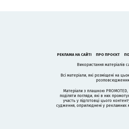
РЕКЛАМА НА САЙТІ
ПРО ПРОЄКТ
ПО
Використання матеріалів с
Всі матеріали, які розміщені на цьо
розповсюдженню в
Матеріали з плашкою PROMOTED, 
поділяти погляди, які в них промо
участь у підготовці цього контенту
судження, оприлюднені у рекламних м