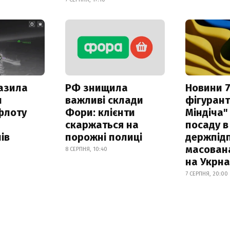
азила
РФ знищила
Новини 7
н
важливі склади
фігурант
флоту
Фори: клієнти
Міндіча"
скаржаться на
посаду в
ів
порожні полиці
держпідп
масован
8 СЕРПНЯ, 10:40
на Укрн
7 СЕРПНЯ, 20:00