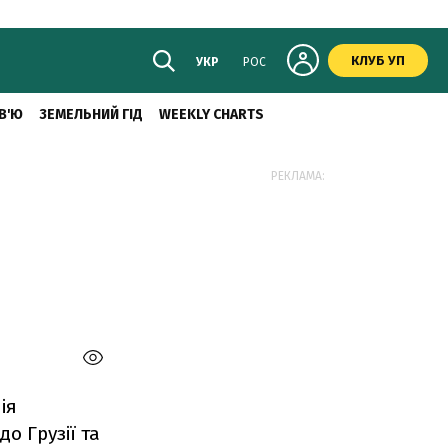
КЛУБ УП
УКР
РОС
В'Ю
ЗЕМЕЛЬНИЙ ГІД
WEEKLY CHARTS
РЕКЛАМА:
ія
о Грузії та