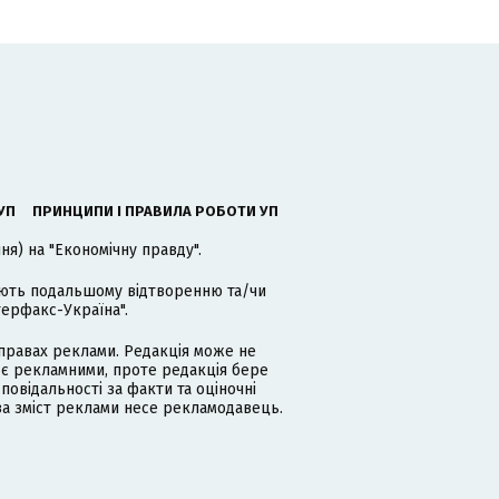
УП
ПРИНЦИПИ І ПРАВИЛА РОБОТИ УП
я) на "Економічну правду".
гають подальшому відтворенню та/чи
терфакс-Україна".
равах реклами. Редакція може не
 є рекламними, проте редакція бере
дповідальності за факти та оціночні
за зміст реклами несе рекламодавець.