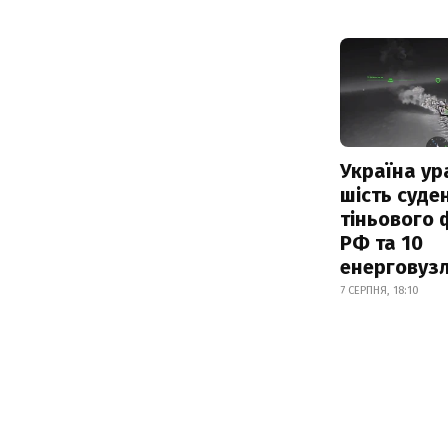
Україна ур
шість суде
тіньового 
РФ та 10
енерговузл
7 СЕРПНЯ, 18:10