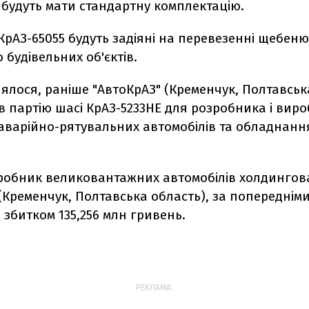
 будуть мати стандартну комплектацію.
рАЗ-65055 будуть задіяні на перевезенні щебеню 
 будівельних об'єктів.
ялося, раніше "АвтоКрАЗ" (Кременчук, Полтавськ
в партію шасі КрАЗ-5233НЕ для розробника і вир
варійно-рятувальних автомобілів та обладнання
иробник великовантажних автомобілів холдингов
(Кременчук, Полтавська область), за попереднім
і збитком 135,256 млн гривень.
РЕКЛАМА: