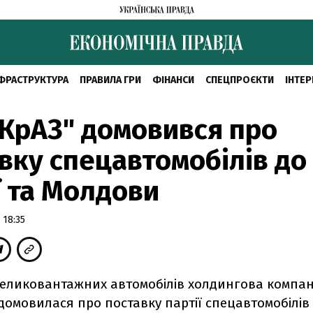
ФРАСТРУКТУРА
ПРАВИЛА ГРИ
ФІНАНСИ
СПЕЦПРОЄКТИ
ІНТЕР
КрАЗ" домовився про
вку спецавтомобілів до
ї та Молдови
 18:35
еликовантажних автомобілів холдингова компан
домовилася про поставку партії спецавтомобілів д