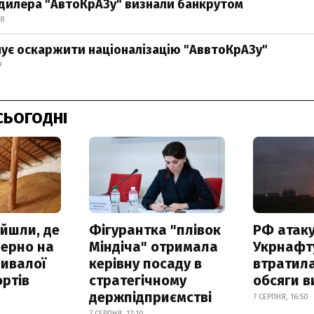
дилера "АвтоКрАЗу" визнали банкрутом
48
ує оскаржити націоналізацію "АввтоКрАЗу"
9
СЬОГОДНІ
айшли, де
Фігурантка "плівок
РФ атак
зерно на
Міндіча" отримала
Укрнафту
ривалої
керівну посаду в
втратила
ртів
стратегічному
обсяги в
держпідприємстві
7 СЕРПНЯ, 16:50
7 СЕРПНЯ, 17:10