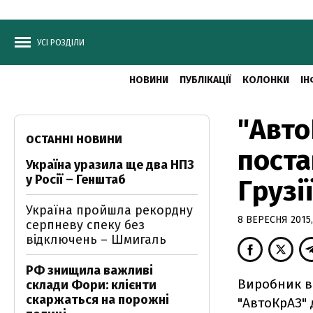
УСІ РОЗДІЛИ
НОВИНИ
ПУБЛІКАЦІЇ
КОЛОНКИ
ІН
"Авто
ОСТАННІ НОВИНИ
поста
Україна уразила ще два НПЗ
у Росії – Генштаб
Грузі
Україна пройшла рекордну
8 ВЕРЕСНЯ 2015,
серпневу спеку без
відключень – Шмигаль
РФ знищила важливі
Виробник в
склади Фори: клієнти
скаржаться на порожні
"АвтоКрАЗ" 