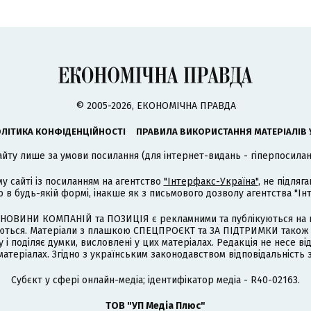
© 2005-2026, ЕКОНОМІЧНА ПРАВДА
ЛІТИКА КОНФІДЕНЦІЙНОСТІ
ПРАВИЛА ВИКОРИСТАННЯ МАТЕРІАЛІВ 
айту лише за умови посилання (для інтернет-видань - гіперпосиланн
му сайті із посиланням на агентство
"Інтерфакс-Україна"
, не підля
 будь-якій формі, інакше як з письмового дозволу агентства "Ін
НОВИНИ КОМПАНІЙ та ПОЗИЦІЯ є рекламними та публікуються на п
туються. Матеріали з плашкою СПЕЦПРОЄКТ та ЗА ПІДТРИМКИ також
 і поділяє думки, висловлені у цих матеріалах. Редакція не несе ві
атеріалах. Згідно з українським законодавством відповідальність 
Cубєкт у сфері онлайн-медіа; ідентифікатор медіа - R40-02163.
ТОВ "УП Медіа Плюс"