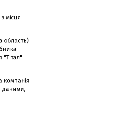
з місця
а область)
обника
 "Тітал"
а компанія
и даними,