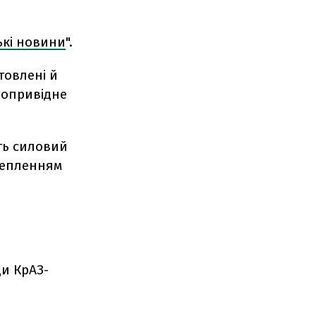
ькі новини
".
товлені й
нопривідне
ть силовий
зчепленням
и КрАЗ-