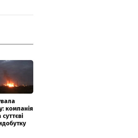
увала
: компанія
 суттєві
идобутку