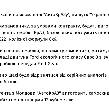
ься в повідомленні "АвтоКрАЗу", пишуть "
Українс
у замовнику, за умовами контракту, будуть виго
 спецавтомобілі КрАЗ, базою яких послужить пов
3221 колісної формули 6х6.
и спецавтомобіля, на вимогу замовника, матиму
кладі двигуна Ford екологічного класу Євро 3 зі 
оробкою передач Fast Gear.
но шасі буде відрізнятися від серійних аналогів
ю базою.
гента з Молдови "АвтоКрАЗ" виготовить самоскид
 обсягом платформи 12 кубометрів.