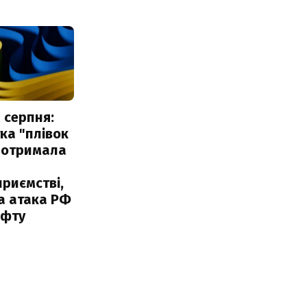
 серпня:
ка "плівок
 отримала
риємстві,
а атака РФ
афту