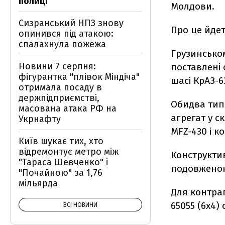
полиці
Молдови.
Сизранський НПЗ знову
Про це йдет
опинився під атакою:
спалахнула пожежа
Грузинськом
Новини 7 серпня:
поставлені
фігурантка "плівок Міндіча"
шасі КрАЗ-6
отримала посаду в
держпідприємстві,
Обидва тип
масована атака РФ на
агрегат у с
Укрнафту
MFZ-430 і к
Київ шукає тих, хто
відремонтує метро між
Конструктив
"Тараса Шевченко" і
подовжено
"Почайною" за 1,76
мільярда
Для контра
65055 (6х4)
ВСІ НОВИНИ