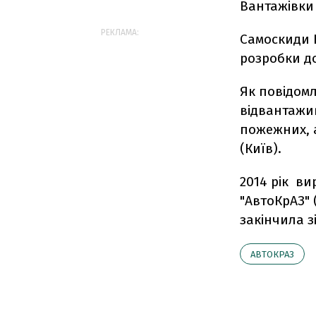
Вантажівки
РЕКЛАМА:
Самоскиди К
розробки до
Як повідомл
відвантажи
пожежних, а
(Київ).
2014 рік в
"АвтоКрАЗ" 
закінчила з
АВТОКРАЗ