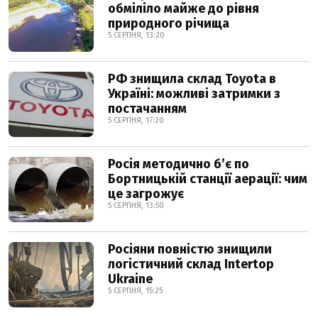
обміліло майже до рівня
природного річища
5 СЕРПНЯ, 13:20
РФ знищила склад Toyota в
Україні: можливі затримки з
постачанням
5 СЕРПНЯ, 17:20
Росія методично б’є по
Бортницькій станції аерації: чим
це загрожує
5 СЕРПНЯ, 13:50
Росіяни повністю знищили
логістичний склад Intertop
Ukraine
5 СЕРПНЯ, 15:25