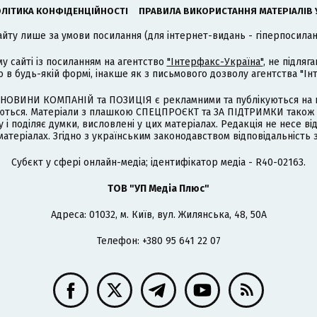
ЛІТИКА КОНФІДЕНЦІЙНОСТІ
ПРАВИЛА ВИКОРИСТАННЯ МАТЕРІАЛІВ 
айту лише за умови посилання (для інтернет-видань - гіперпосиланн
му сайті із посиланням на агентство
"Інтерфакс-Україна"
, не підля
 будь-якій формі, інакше як з письмового дозволу агентства "Ін
НОВИНИ КОМПАНІЙ та ПОЗИЦІЯ є рекламними та публікуються на п
туються. Матеріали з плашкою СПЕЦПРОЄКТ та ЗА ПІДТРИМКИ також
 і поділяє думки, висловлені у цих матеріалах. Редакція не несе ві
атеріалах. Згідно з українським законодавством відповідальність 
Cубєкт у сфері онлайн-медіа; ідентифікатор медіа - R40-02163.
ТОВ "УП Медіа Плюс"
Адреса: 01032, м. Київ, вул. Жилянська, 48, 50А
Телефон: +380 95 641 22 07