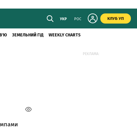
КЛУБ УП
УКР
РОС
В'Ю
ЗЕМЕЛЬНИЙ ГІД
WEEKLY CHARTS
РЕКЛАМА:
темпами