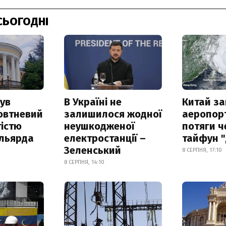
СЬОГОДНІ
ув
В Україні не
Китай з
овтневий
залишилося жодної
аеропорт
істю
неушкодженої
потяги ч
ільярда
електростанції –
тайфун 
Зеленський
8 СЕРПНЯ, 17:10
8 СЕРПНЯ, 14:10