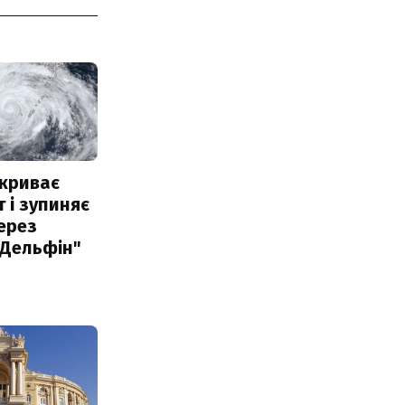
акриває
 і зупиняє
ерез
"Дельфін"