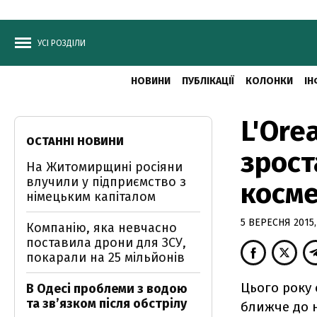
УСІ РОЗДІЛИ
НОВИНИ
ПУБЛІКАЦІЇ
КОЛОНКИ
ІН
L'Ore
ОСТАННІ НОВИНИ
зрост
На Житомирщині росіяни
влучили у підприємство з
косм
німецьким капіталом
5 ВЕРЕСНЯ 2015,
Компанію, яка невчасно
поставила дрони для ЗСУ,
покарали на 25 мільйонів
Цього року 
В Одесі проблеми з водою
та звʼязком після обстрілу
ближче до н