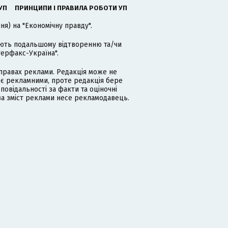
УП
ПРИНЦИПИ І ПРАВИЛА РОБОТИ УП
я) на "Економічну правду".
гають подальшому відтворенню та/чи
терфакс-Україна".
равах реклами. Редакція може не
 є рекламними, проте редакція бере
дповідальності за факти та оціночні
за зміст реклами несе рекламодавець.