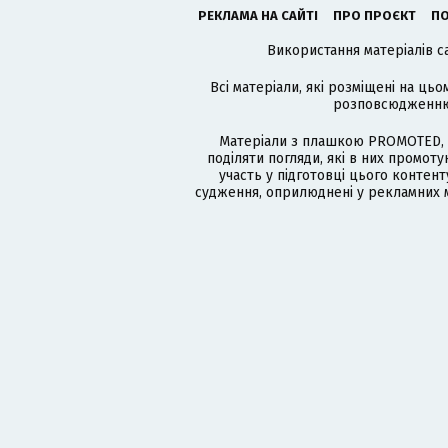
РЕКЛАМА НА САЙТІ
ПРО ПРОЄКТ
ПО
Використання матеріалів с
Всі матеріали, які розміщені на цьо
розповсюдженню в
Матеріали з плашкою PROMOTED, 
поділяти погляди, які в них промо
участь у підготовці цього контенту
судження, оприлюднені у рекламних м