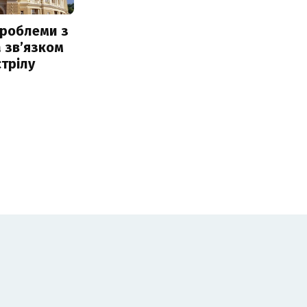
проблеми з
 звʼязком
стрілу