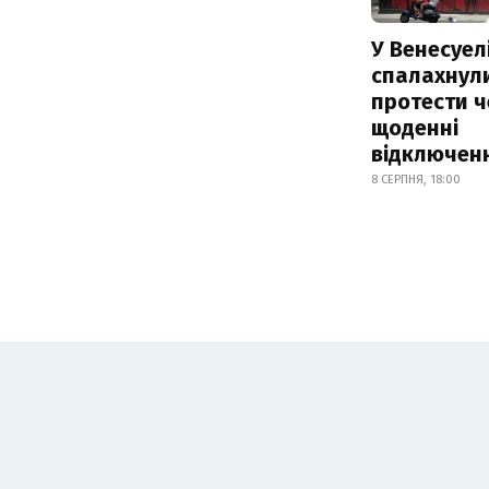
У Венесуел
спалахнул
протести ч
щоденні
відключенн
8 СЕРПНЯ, 18:00