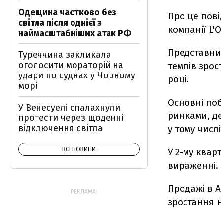
Одещина частково без
Про це пов
світла після однієї з
компанії L'O
наймасштабніших атак РФ
Представни
Туреччина закликала
оголосити мораторій на
темпів зрос
удари по суднах у Чорному
році.
морі
Основні по
У Венесуелі спалахнули
ринками, де
протести через щоденні
відключення світла
у тому числ
ВСІ НОВИНИ
У 2-му квар
вираженні.
Продажі в А
РЕКЛАМА:
зростання н