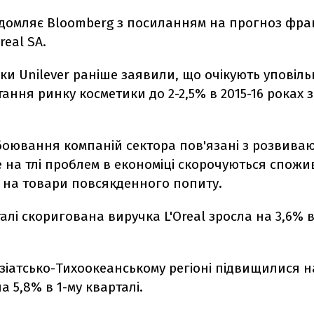
ідомляє Bloomberg з посиланням на прогноз фра
real SA.
ки Unilever раніше заявили, що очікують уповіл
тання ринку косметики до 2-2,5% в 2015-16 роках з
боювання компаній сектора пов'язані з розвива
 на тлі проблем в економіці скорочуються спожи
і на товари повсякденного попиту.
талі скоригована виручка L'Oreal зросла на 3,6% 
зіатсько-Тихоокеанському регіоні підвищилися на
а 5,8% в 1-му кварталі.