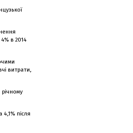
нцузької
ьнення
 4% в 2014
ючими
вчі витрати,
в річному
 4,1% після