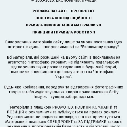
© 2005-2026, ЕКОНОМІЧНА ПРАВДА
РЕКЛАМА НА САЙТІ
ПРО ПРОЄКТ
ПОЛІТИКА КОНФІДЕНЦІЙНОСТІ
ПРАВИЛА ВИКОРИСТАННЯ МАТЕРІАЛІВ УП
ПРИНЦИПИ І ПРАВИЛА РОБОТИ УП
Використання матеріалів сайту лише за умови посилання (для
інтернет-видань - гіперпосилання) на "Економічну правду".
Всі матеріали, які розміщені на цьому сайті із посиланням на
агентство
"Інтерфакс-Україна"
, не підлягають подальшому
відтворенню та/чи розповсюдженню в будь-якій формі,
інакше як з письмового дозволу агентства "Інтерфакс-
Україна".
Будь-яке копіювання, передрук та відтворення фотографічних
творів та/або аудіовізуальних творів правовласника Getty
Images - суворо забороняється.
Матеріали з плашкою PROMOTED, НОВИНИ КОМПАНІЙ та
ПОЗИЦІЯ є рекламними та публікуються на правах реклами.
Редакція може не поділяти погляди, які в них промотуються.
Матеріали з плашкою СПЕЦПРОЄКТ та ЗА ПІДТРИМКИ також є
рекламними, проте редакція бере участь у підготовці цього