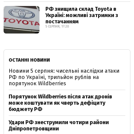
РФ знищила склад Toyota в
Україні: можливі затримки з
постачанням
5 СЕРПНЯ, 17:20
ОСТАННІ НОВИНИ
Новини 5 серпня: чисельні наслідки атаки
РФ по Україні, трильйон рублів на
порятунок Wildberries
Порятунок Wildberries після атак дронів
може коштувати як чверть дефіциту
бюджету РФ
Удари РФ знеструмили чотири райони
Дніпропетровщини