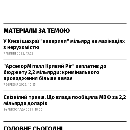
МАТЕРІАЛИ ЗА ТЕМОЮ
У Києві шахраї "наварили" мільярд на махінаціях
з нерухомістю
7 ЛИПНЯ 2022, 13:52
"АрселорМіталл Кривий Ріг" заплатив до
бюджету 2,2 мільярди: кримінального
провадження більше немає
7 БЕРЕЗНЯ 2022, 10:55
Спізнілий транш. Що влада пообіцяла МВФ за 2,2
мільярда доларів
24 ЛИСТОПАДА 2021, 18:00
ГОЛОВНЕ СЬОГОДНІ