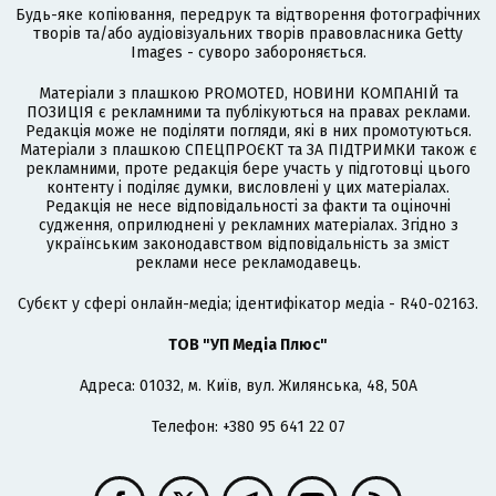
Будь-яке копіювання, передрук та відтворення фотографічних
творів та/або аудіовізуальних творів правовласника Getty
Images - суворо забороняється.
Матеріали з плашкою PROMOTED, НОВИНИ КОМПАНІЙ та
ПОЗИЦІЯ є рекламними та публікуються на правах реклами.
Редакція може не поділяти погляди, які в них промотуються.
Матеріали з плашкою СПЕЦПРОЄКТ та ЗА ПІДТРИМКИ також є
рекламними, проте редакція бере участь у підготовці цього
контенту і поділяє думки, висловлені у цих матеріалах.
Редакція не несе відповідальності за факти та оціночні
судження, оприлюднені у рекламних матеріалах. Згідно з
українським законодавством відповідальність за зміст
реклами несе рекламодавець.
Cубєкт у сфері онлайн-медіа; ідентифікатор медіа - R40-02163.
ТОВ "УП Медіа Плюс"
Адреса: 01032, м. Київ, вул. Жилянська, 48, 50А
Телефон: +380 95 641 22 07