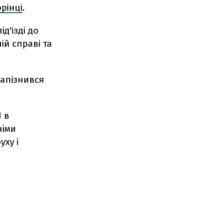
рінці
.
д'ізді до
ій справі та
запізнився
 в
німи
ху і