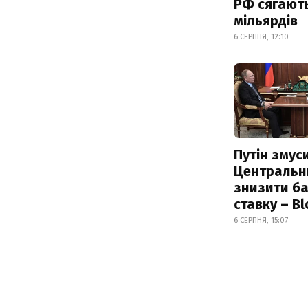
РФ сягают
мільярдів
6 СЕРПНЯ, 12:10
Путін змус
Центральн
знизити б
ставку – B
6 СЕРПНЯ, 15:07