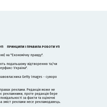
УП
ПРИНЦИПИ І ПРАВИЛА РОБОТИ УП
я) на "Економічну правду".
гають подальшому відтворенню та/чи
терфакс-Україна".
равовласника Getty Images - суворо
равах реклами. Редакція може не
 є рекламними, проте редакція бере
дповідальності за факти та оціночні
за зміст реклами несе рекламодавець.