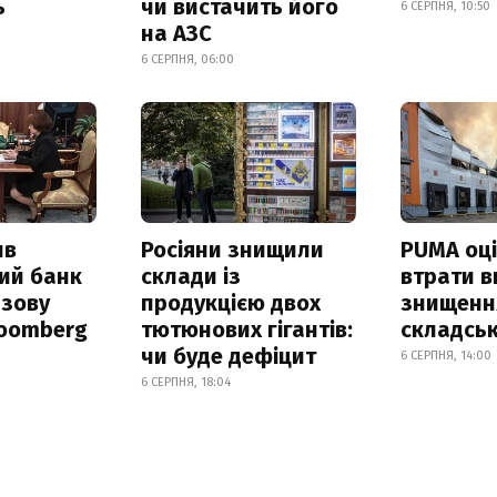
ь
чи вистачить його
6 СЕРПНЯ, 10:50
на АЗС
6 СЕРПНЯ, 06:00
ив
Росіяни знищили
PUMA оц
ий банк
склади із
втрати в
азову
продукцією двох
знищення
loomberg
тютюнових гігантів:
складськ
чи буде дефіцит
6 СЕРПНЯ, 14:00
6 СЕРПНЯ, 18:04