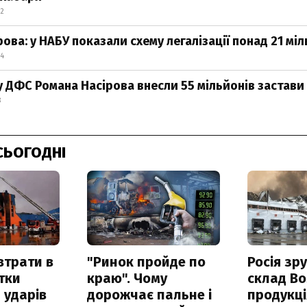
42
ова: у НАБУ показали схему легалізації понад 21 мі
24
у ДФС Романа Насірова внесли 55 мільйонів застави
8
СЬОГОДНІ
втрати в
"Ринок пройде по
Росія зр
итки
краю". Чому
склад Bo
 ударів
дорожчає пальне і
продукц