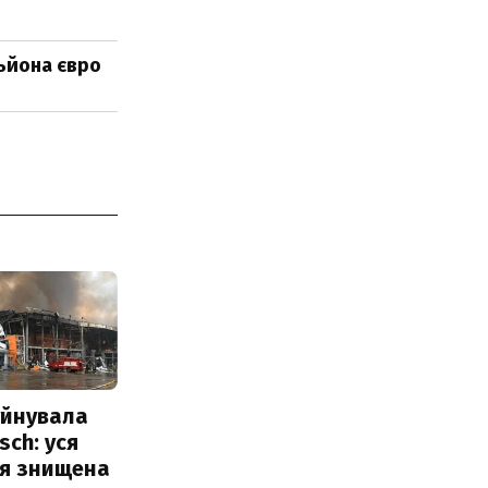
льйона євро
уйнувала
sch: уся
ія знищена