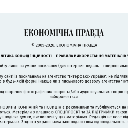
© 2005-2026, ЕКОНОМІЧНА ПРАВДА
ЛІТИКА КОНФІДЕНЦІЙНОСТІ
ПРАВИЛА ВИКОРИСТАННЯ МАТЕРІАЛІВ 
айту лише за умови посилання (для інтернет-видань - гіперпосиланн
му сайті із посиланням на агентство
"Інтерфакс-Україна"
, не підля
 будь-якій формі, інакше як з письмового дозволу агентства "Ін
відтворення фотографічних творів та/або аудіовізуальних творів п
забороняється.
НОВИНИ КОМПАНІЙ та ПОЗИЦІЯ є рекламними та публікуються на п
туються. Матеріали з плашкою СПЕЦПРОЄКТ та ЗА ПІДТРИМКИ також
 і поділяє думки, висловлені у цих матеріалах. Редакція не несе ві
атеріалах. Згідно з українським законодавством відповідальність 