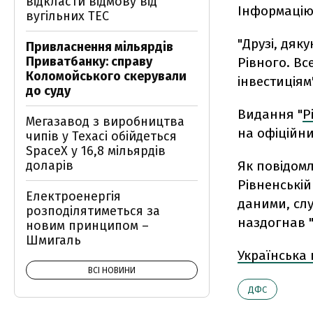
відкласти відмову від
Інформацію
вугільних ТЕС
"Друзі, дяк
Привласнення мільярдів
Приватбанку: справу
Рівного. Вс
Коломойського скерували
інвестиціям
до суду
Видання "
Р
Мегазавод з виробництва
на офіційни
чипів у Техасі обійдеться
SpaceX у 16,8 мільярдів
доларів
Як повідом
Рівненській
Електроенергія
даними, слу
розподілятиметься за
наздогнав "
новим принципом –
Шмигаль
Українська
ВСІ НОВИНИ
ДФС