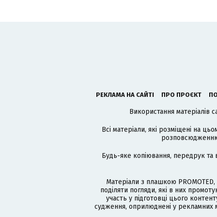
РЕКЛАМА НА САЙТІ
ПРО ПРОЄКТ
ПО
Використання матеріалів с
Всі матеріали, які розміщені на цьо
розповсюдженню в
Будь-яке копіювання, передрук та 
Матеріали з плашкою PROMOTED, 
поділяти погляди, які в них промо
участь у підготовці цього контенту
судження, оприлюднені у рекламних м