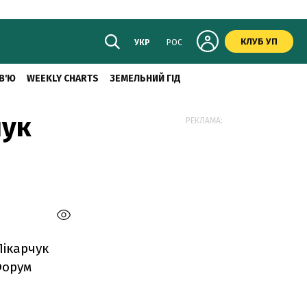
КЛУБ УП
УКР
РОС
В'Ю
WEEKLY CHARTS
ЗЕМЕЛЬНИЙ ГІД
чук
РЕКЛАМА:
Лікарчук
Форум