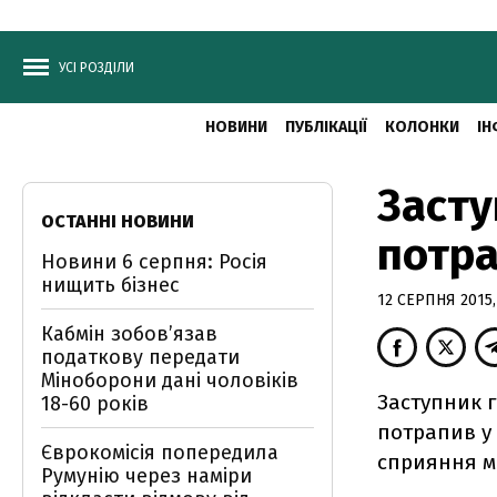
УСІ РОЗДІЛИ
НОВИНИ
ПУБЛІКАЦІЇ
КОЛОНКИ
ІН
Засту
ОСТАННІ НОВИНИ
потра
Новини 6 серпня: Росія
нищить бізнес
12 СЕРПНЯ 2015,
Кабмін зобовʼязав
податкову передати
Міноборони дані чоловіків
Заступник 
18-60 років
потрапив у 
Єврокомісія попередила
сприяння ми
Румунію через наміри