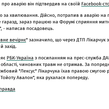
 про аварію він підтвердив на своїй
Facebook-сто
ую за хвилювання. Дійсно, потрапив в аварію на пі
е гаразд, зараз працюю на Форумі сприяння митн
", - написав посадовець.
івне вечірнє
" зазначило, що через ДТП Лікарчук 
й захід.
ляє
РБК-Україна
з посиланням на прес-служба ДАІ
 області, чиновник травм не отримав. За попред
жбовий "Лексус" Лікарчука їхав правою смугою ру
Тойоту Авалон", яка рухалася попереду.
 правда