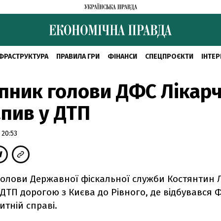
ФРАСТРУКТУРА
ПРАВИЛА ГРИ
ФІНАНСИ
СПЕЦПРОЄКТИ
ІНТЕР
пник голови ДФС Лікар
пив у ДТП
 20:53
голови Державної фіскальної служби Костянтин 
ДТП дорогою з Києва до Рівного, де відбувався 
тній справі.