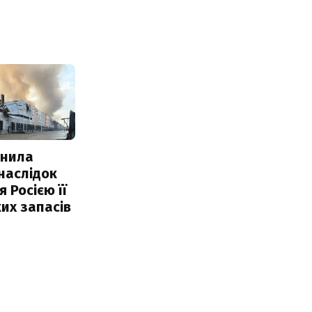
інила
наслідок
 Росією її
их запасів