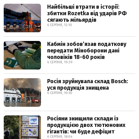
Найбільші втрати в історії:
збитки Rozetka від ударів РФ
сягають мільярдів
6 СЕРПНЯ, 12:10
Кабмін зобовʼязав податкову
передати Міноборони дані
чоловіків 18-60 років
6 СЕРПНЯ, 19:39
Росія зруйнувала склад Bosch:
уся продукція знищена
6 СЕРПНЯ, 10:50
Росіяни знищили склади із
продукцією двох тютюнових
гігантів: чи буде дефіцит
6 СЕРПНЯ, 18:04