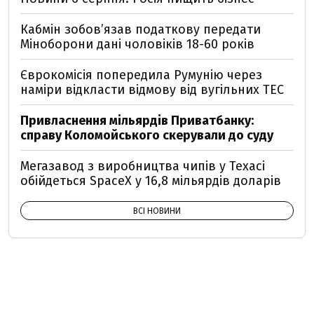
Кабмін зобовʼязав податкову передати
Міноборони дані чоловіків 18-60 років
Єврокомісія попередила Румунію через
наміри відкласти відмову від вугільних ТЕС
Привласнення мільярдів Приватбанку:
справу Коломойського скерували до суду
Мегазавод з виробництва чипів у Техасі
обійдеться SpaceX у 16,8 мільярдів доларів
ВСІ НОВИНИ