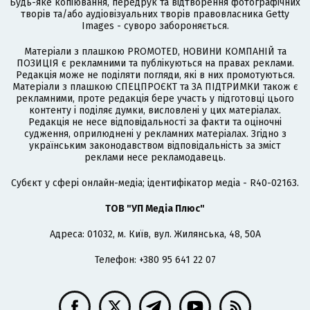
Будь-яке копіювання, передрук та відтворення фотографічних
творів та/або аудіовізуальних творів правовласника Getty
Images - суворо забороняється.
Матеріали з плашкою PROMOTED, НОВИНИ КОМПАНІЙ та
ПОЗИЦІЯ є рекламними та публікуються на правах реклами.
Редакція може не поділяти погляди, які в них промотуються.
Матеріали з плашкою СПЕЦПРОЄКТ та ЗА ПІДТРИМКИ також є
рекламними, проте редакція бере участь у підготовці цього
контенту і поділяє думки, висловлені у цих матеріалах.
Редакція не несе відповідальності за факти та оціночні
судження, оприлюднені у рекламних матеріалах. Згідно з
українським законодавством відповідальність за зміст
реклами несе рекламодавець.
Cубєкт у сфері онлайн-медіа; ідентифікатор медіа - R40-02163.
ТОВ "УП Медіа Плюс"
Адреса: 01032, м. Київ, вул. Жилянська, 48, 50А
Телефон: +380 95 641 22 07