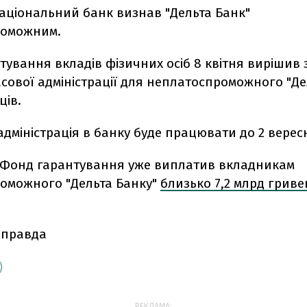
Національний банк визнав "Дельта Банк"
роможним.
ування вкладів фізичних осіб 8 квітня вирішив 
сової адміністрації для неплатоспроможного "Де
ців.
дміністрація в банку буде працювати до 2 верес
 Фонд гарантування уже виплатив вкладникам
оможного "Дельта Банку"
близько 7,2 млрд гриве
 правда
РЕКЛАМА: