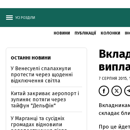
УСІ РОЗДІЛИ
НОВИНИ
ПУБЛІКАЦІЇ
КОЛОНКИ
ІН
Вклад
ОСТАННІ НОВИНИ
випла
У Венесуелі спалахнули
протести через щоденні
7 СЕРПНЯ 2015, 
відключення світла
Китай закриває аеропорт і
зупиняє потяги через
Вкладникам
тайфун "Дельфін"
складає бли
У Марганці та сусідніх
громадах відновили
Про це йде