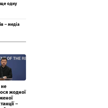
 ще одну
в – медіа
 не
ося жодної
женої
танції –