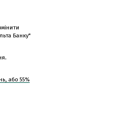
змінити
льта Банку"
ня.
нь, або 55%