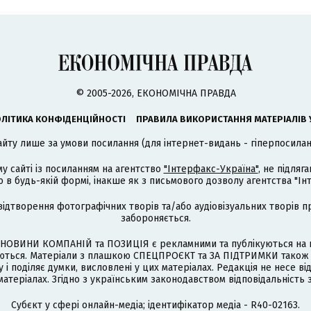
© 2005-2026, ЕКОНОМІЧНА ПРАВДА
ЛІТИКА КОНФІДЕНЦІЙНОСТІ
ПРАВИЛА ВИКОРИСТАННЯ МАТЕРІАЛІВ 
айту лише за умови посилання (для інтернет-видань - гіперпосиланн
му сайті із посиланням на агентство
"Інтерфакс-Україна"
, не підля
 будь-якій формі, інакше як з письмового дозволу агентства "Ін
відтворення фотографічних творів та/або аудіовізуальних творів п
забороняється.
НОВИНИ КОМПАНІЙ та ПОЗИЦІЯ є рекламними та публікуються на п
туються. Матеріали з плашкою СПЕЦПРОЄКТ та ЗА ПІДТРИМКИ також
 і поділяє думки, висловлені у цих матеріалах. Редакція не несе ві
атеріалах. Згідно з українським законодавством відповідальність 
Cубєкт у сфері онлайн-медіа; ідентифікатор медіа - R40-02163.