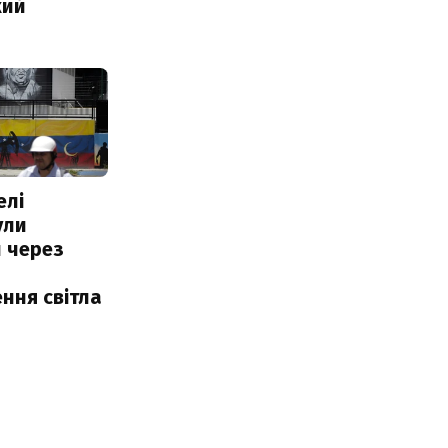
кий
елі
ули
 через
ння світла