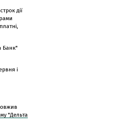
трок дії
орами
платні,
а Банк"
ервня і
одовжив
му "Дельта