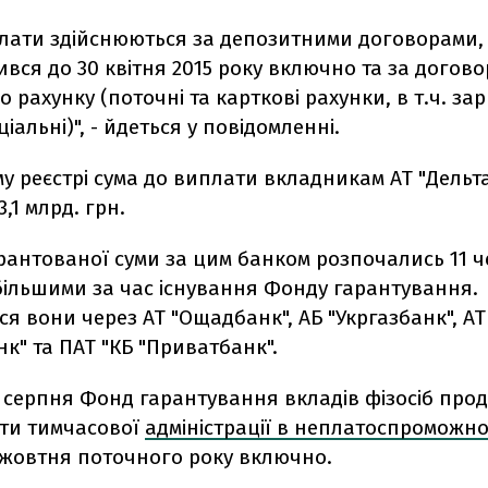
лати здійснюються за депозитними договорами, с
ився до 30 квітня 2015 року включно та за догов
о рахунку (поточні та карткові рахунки, в т.ч. зар
ціальні)", - йдеться у повідомленні.
у реєстрі сума до виплати вкладникам АТ "Дельт
,1 млрд. грн.
антованої суми за цим банком розпочались 11 ч
більшими за час існування Фонду гарантування.
я вони через АТ "Ощадбанк", АБ "Укргазбанк", АТ
нк" та ПАТ "КБ "Приватбанк".
5 серпня Фонд гарантування вкладів фізосіб пр
оти тимчасової
адміністрації в неплатоспроможно
 жовтня поточного року включно.