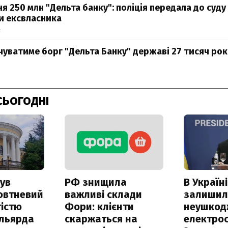
я 250 млн "Дельта банку": поліція передала до суду
и ексвласника
4
чуватиме борг "Дельта Банку" державі 27 тисяч рокі
СЬОГОДНІ
ув
РФ знищила
В Україні
овтневий
важливі склади
залишил
істю
Фори: клієнти
неушкод
ільярда
скаржаться на
електрос