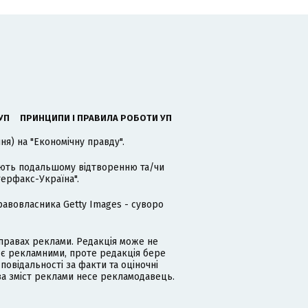
УП
ПРИНЦИПИ І ПРАВИЛА РОБОТИ УП
я) на "Економічну правду".
гають подальшому відтворенню та/чи
терфакс-Україна".
равовласника Getty Images - суворо
равах реклами. Редакція може не
 є рекламними, проте редакція бере
дповідальності за факти та оціночні
за зміст реклами несе рекламодавець.