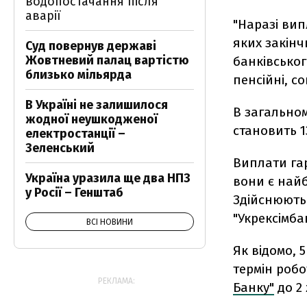
водопостачання після
аварії
"Наразі вип
яких закінч
Суд повернув державі
Жовтневий палац вартістю
банківськог
близько мільярда
пенсійні, со
В Україні не залишилося
В загальном
жодної неушкодженої
становить 13
електростанції –
Зеленський
Виплати гар
Україна уразила ще два НПЗ
вони є най
у Росії – Генштаб
Здійснюютьс
"Укрексімба
ВСІ НОВИНИ
Як відомо, 
термін роб
РЕКЛАМА:
Банку"
до 2