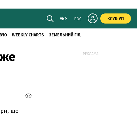
КЛУБ УП
УКР
РОС
В'Ю
WEEKLY CHARTS
ЗЕМЕЛЬНИЙ ГІД
вже
РЕКЛАМА:
грн, що