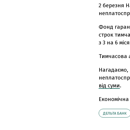
2 березня 
неплатосп
Фонд гарант
строк тимча
з 3 на 6 міся
Тимчасова а
Нагадаємо,
неплатоспр
від суми
.
Економічна
ДЕЛЬТА БАНК