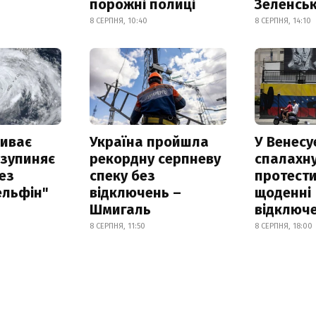
порожні полиці
Зеленсь
8 СЕРПНЯ, 10:40
8 СЕРПНЯ, 14:10
риває
Україна пройшла
У Венесу
 зупиняє
рекордну серпневу
спалахн
ез
спеку без
протести
ельфін"
відключень –
щоденні
Шмигаль
відключе
8 СЕРПНЯ, 11:50
8 СЕРПНЯ, 18:00