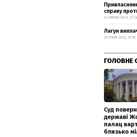
Привласненн
справу прот
24 ЛИПНЯ 2023, 17:3
Лагун випла
25 СІЧНЯ 2022, 11:18
ГОЛОВНЕ 
Суд поверн
державі Ж
палац варт
близько м