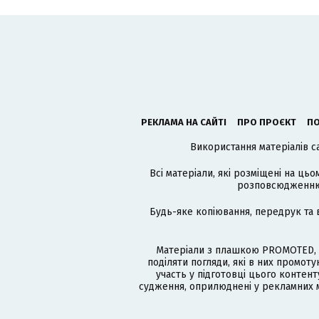
РЕКЛАМА НА САЙТІ
ПРО ПРОЄКТ
ПО
Використання матеріалів с
Всі матеріали, які розміщені на цьо
розповсюдженню в
Будь-яке копіювання, передрук та 
Матеріали з плашкою PROMOTED, 
поділяти погляди, які в них промо
участь у підготовці цього контенту
судження, оприлюднені у рекламних м