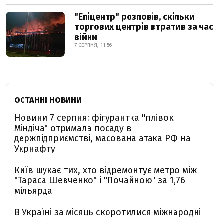
"Епіцентр" розповів, скільки
торгових центрів втратив за час
війни
7 СЕРПНЯ, 11:56
ОСТАННІ НОВИНИ
Новини 7 серпня: фігурантка "плівок
Міндіча" отримала посаду в
держпідприємстві, масована атака РФ на
Укрнафту
Київ шукає тих, хто відремонтує метро між
"Тараса Шевченко" і "Почайною" за 1,76
мільярда
В Україні за місяць скоротилися міжнародні