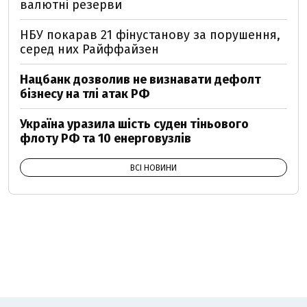
валютні резерви
НБУ покарав 21 фінустанову за порушення,
серед них Райффайзен
Нацбанк дозволив не визнавати дефолт
бізнесу на тлі атак РФ
Україна уразила шість суден тіньового
флоту РФ та 10 енерговузлів
ВСІ НОВИНИ