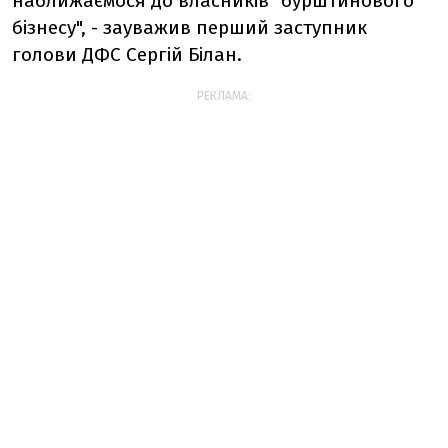
наближаємося до власників "бурштинового"
бізнесу", - зауважив перший заступник
голови ДФС Сергій Білан.
РЕКЛАМА: