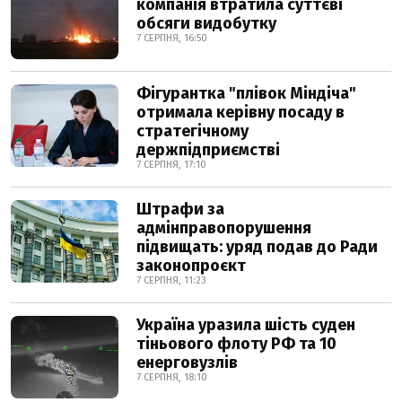
компанія втратила суттєві
обсяги видобутку
7 СЕРПНЯ, 16:50
Фігурантка "плівок Міндіча"
отримала керівну посаду в
стратегічному
держпідприємстві
7 СЕРПНЯ, 17:10
Штрафи за
адмінправопорушення
підвищать: уряд подав до Ради
законопроєкт
7 СЕРПНЯ, 11:23
Україна уразила шість суден
тіньового флоту РФ та 10
енерговузлів
7 СЕРПНЯ, 18:10