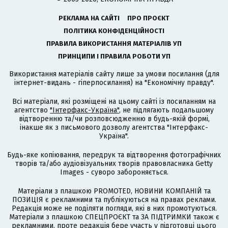
РЕКЛАМА НА САЙТІ
ПРО ПРОЄКТ
ПОЛІТИКА КОНФІДЕНЦІЙНОСТІ
ПРАВИЛА ВИКОРИСТАННЯ МАТЕРІАЛІВ УП
ПРИНЦИПИ І ПРАВИЛА РОБОТИ УП
Використання матеріалів сайту лише за умови посилання (для
інтернет-видань - гіперпосилання) на "Економічну правду".
Всі матеріали, які розміщені на цьому сайті із посиланням на
агентство
"Інтерфакс-Україна"
, не підлягають подальшому
відтворенню та/чи розповсюдженню в будь-якій формі,
інакше як з письмового дозволу агентства "Інтерфакс-
Україна".
Будь-яке копіювання, передрук та відтворення фотографічних
творів та/або аудіовізуальних творів правовласника Getty
Images - суворо забороняється.
Матеріали з плашкою PROMOTED, НОВИНИ КОМПАНІЙ та
ПОЗИЦІЯ є рекламними та публікуються на правах реклами.
Редакція може не поділяти погляди, які в них промотуються.
Матеріали з плашкою СПЕЦПРОЄКТ та ЗА ПІДТРИМКИ також є
рекламними, проте редакція бере участь у підготовці цього