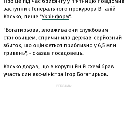
Про це під час брифінгу у п'ятницю повідомив
заступник Генерального прокурора Віталій
Касько, пише "
Укрінформ
".
"Богатирьова, зловживаючи службовим
становищем, спричинила державі серйозний
збиток, що оцінюється приблизно у 6,5 млн
гривень", - сказав посадовець.
Касько додав, що в корупційній схемі брав
участь син екс-міністра Ігор Богатирьов.
РЕКЛАМА: