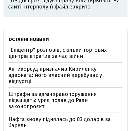
ГПУ досі розслідує справу Богатирьової. На
сайті Інтерполу її файл закрито
ОСТАННІ НОВИНИ
"Епіцентр" розповів, скільки торгових
центрів втратив за час війни
Антикорсуд призначив Кириленку
адвоката: його власний перебуває у
відпустці
Штрафи за адмінправопорушення
підвищать: уряд подав до Ради
законопроєкт
Нафта знову піднялась до 83 доларів за
барель