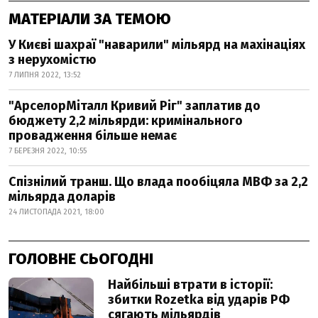
МАТЕРІАЛИ ЗА ТЕМОЮ
У Києві шахраї "наварили" мільярд на махінаціях
з нерухомістю
7 ЛИПНЯ 2022, 13:52
"АрселорМіталл Кривий Ріг" заплатив до
бюджету 2,2 мільярди: кримінального
провадження більше немає
7 БЕРЕЗНЯ 2022, 10:55
Спізнілий транш. Що влада пообіцяла МВФ за 2,2
мільярда доларів
24 ЛИСТОПАДА 2021, 18:00
ГОЛОВНЕ СЬОГОДНІ
Найбільші втрати в історії:
збитки Rozetka від ударів РФ
сягають мільярдів