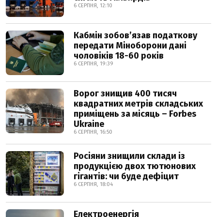
6 СЕРПНЯ, 12:10
Кабмін зобовʼязав податкову
передати Міноборони дані
чоловіків 18-60 років
6 СЕРПНЯ, 19:39
Ворог знищив 400 тисяч
квадратних метрів складських
приміщень за місяць – Forbes
Ukraine
6 СЕРПНЯ, 16:50
Росіяни знищили склади із
продукцією двох тютюнових
гігантів: чи буде дефіцит
6 СЕРПНЯ, 18:04
Електроенергія