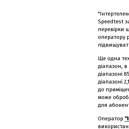
"Інтертелек
Speedtest з
перевірки ш
оператору 
підвищувати
Ще одна тех
діапазон, в
діапазоні 8
діапазоні 2
до приміщен
може обробл
для абонен
Оператор
"
використан