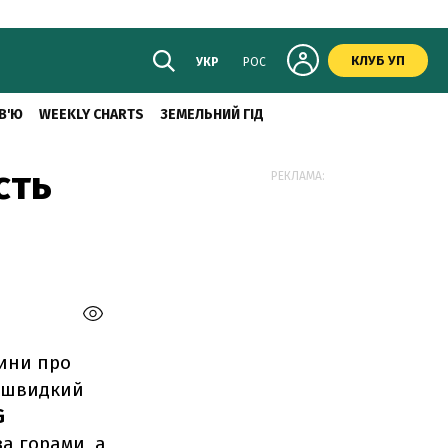
КЛУБ УП
УКР
РОС
В'Ю
WEEKLY CHARTS
ЗЕМЕЛЬНИЙ ГІД
сть
РЕКЛАМА:
вини про
: швидкий
G
за горами, а