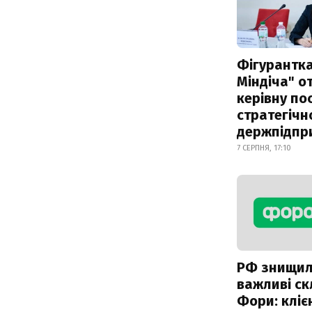
Фігурантка
Міндіча" 
керівну по
стратегічн
держпідпр
7 СЕРПНЯ, 17:10
РФ знищи
важливі с
Фори: кліє