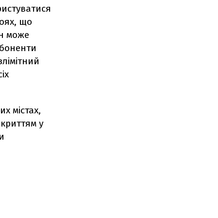
ристуватися
оях, що
ін може
Абоненти
злімітний
іх
х містах,
криттям у
и