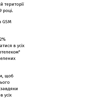
й території
 році.
в GSM
82%
тися в усіх
ертелеком"
селених
м, щоб
тього
 завдяки
в усіх