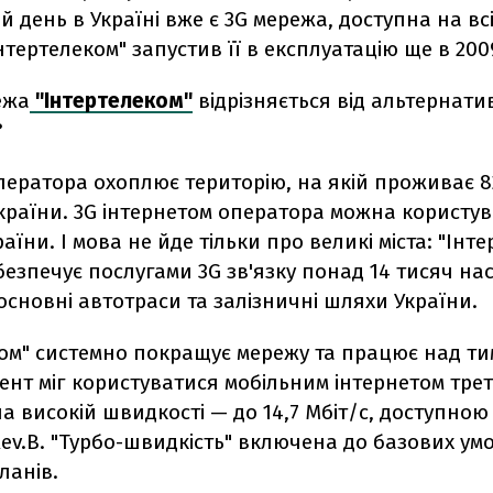
й день в Україні вже є 3G мережа, доступна на всі
нтертелеком" запустив її в експлуатацію ще в 2009
ежа
"Інтертелеком"
відрізняється від альтернати
?
ператора охоплює територію, на якій проживає 
раїни. 3G інтернетом оператора можна користува
раїни. І мова не йде тільки про великі міста: "Інт
безпечує послугами 3G зв'язку понад 14 тисяч на
і основні автотраси та залізничні шляхи України.
ком" системно покращує мережу та працює над ти
нт міг користуватися мобільним інтернетом тре
а високій швидкості — до 14,7 Мбіт/с, доступною
Rev.B. "Турбо-швидкість" включена до базових умо
ланів.