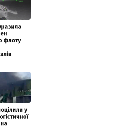
уразила
ден
о флоту
злів
поцілили у
огістичної
 на