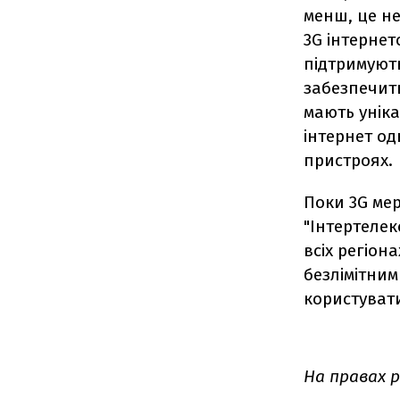
менш, це н
3G інтернет
підтримують
забезпечит
мають унік
інтернет о
пристроях.
Поки 3G мер
"Інтертеле
всіх регіон
безлімітни
користувати
На правах 