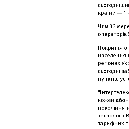
сьогоднішні
країни — "І
Чим 3G мер
операторів
Покриття о
населення к
регіонах Ук
сьогодні за
пунктів, ус
"Інтертеле
кожен абоне
покоління н
технології 
тарифних п