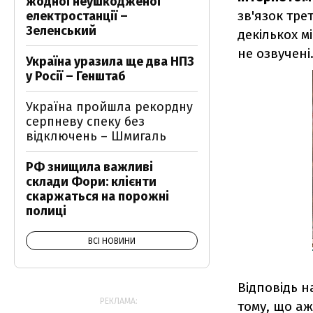
жодної неушкодженої
зв'язок тре
електростанції –
Зеленський
декількох мі
не озвучені
Україна уразила ще два НПЗ
у Росії – Генштаб
Україна пройшла рекордну
серпневу спеку без
відключень – Шмигаль
РФ знищила важливі
склади Фори: клієнти
скаржаться на порожні
полиці
ВСІ НОВИНИ
Відповідь н
РЕКЛАМА:
тому, що аж