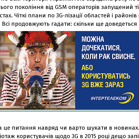
тього покоління від GSM операторів запущений т
стах. Чіткі плани по 3G-лізації областей і районів 
. Всі продовжують гадати: скільки ще доведеться
а це питання навряд чи варто шукати в новинах
іотаж користувачів щодо 3G в 2015 році дещо зап