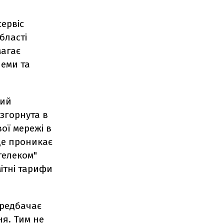
сервіс
бласті
магає
еми та
ний
згорнута в
ої мережі в
аще проникає
телеком"
ітні тарифи
ередбачає
я. Тим не