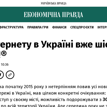
ФРАСТРУКТУРА
ПРАВИЛА ГРИ
ФІНАНСИ
СПЕЦПРОЄКТИ
ІНТЕР
тернету в Україні вже ші
!®
 10:36
на початку 2015 року з нетерпінням ловив усі но
ережі в Україні, мав цілком конкретні очікування
ступ у своєму місті, можливість подорожувати з
3
м
по всій території України. Але середина року не 