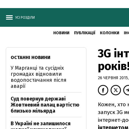
УСІ РОЗДІЛИ
НОВИНИ
ПУБЛІКАЦІЇ
КОЛОНКИ
ІН
3G ін
ОСТАННІ НОВИНИ
років
У Марганці та сусідніх
громадах відновили
26 ЧЕРВНЯ 2015,
водопостачання після
аварії
Суд повернув державі
Кожен, хто 
Жовтневий палац вартістю
близько мільярда
запуск 3G м
інтернет-до
В Україні не залишилося
інтернето