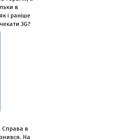
ільки в
як і раніше
 чекати 3G?
. Справа в
ізнився. На