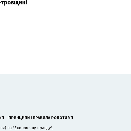
етровщині
УП
ПРИНЦИПИ І ПРАВИЛА РОБОТИ УП
я) на "Економічну правду".