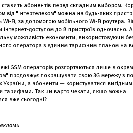
е ставить абонентів перед складним вибором. Ко
ом від "Інтертелеком" можна на будь-яких пристр
 Wi-Fi, за допомогою мобільного Wi-Fi роутера. В
и інтернет-доступом до 8 пристроїв одночасно. 
альну можливість економити, використовуючи бе
дного оператора з єдиним тарифним планом на вс
ежі GSM операторів розгортаються лише в окреми
ком" продовжує покращувати свою 3G мережу з по
ах України, а абоненти — користуватися вигідним
ми тарифами. Так чи варто чекати, якщо можна
ся вже сьогодні?
реклами