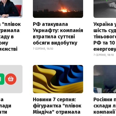
 "плівок
РФ атакувала
Україна 
отримала
Укрнафту: компанія
шість су
саду в
втратила суттєві
тіньовог
ому
обсяги видобутку
РФ та 10
иємстві
енергову
7 СЕРПНЯ, 16:50
7 СЕРПНЯ, 18:10
ла
Новини 7 серпня:
Росіяни 
клади
фігурантка "плівок
склади л
нти
Міндіча" отримала
компанії