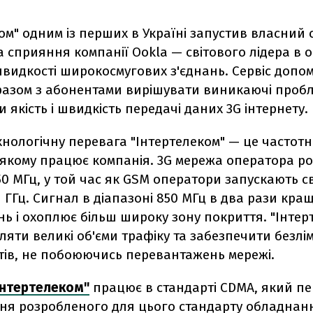
ом" одним із перших в Україні запустив власний 
а сприяння компанії Ookla — світового лідера в о
видкості широкосмугових з'єднань. Сервіс допо
разом з абонентами вирішувати виникаючі пробл
 якість і швидкість передачі даних 3G інтернету.
нологічну перевага "Інтертелеком" — це частот
 якому працює компанія. 3G мережа оператора ро
50 МГц, у той час як GSM оператори запускають св
,1 ГГц. Сигнал в діапазоні 850 МГц в два рази кр
ь і охоплює більш широку зону покриття. "Інтер
яти великі об'єми трафіку та забезпечити безлім
тів, не побоюючись перевантажень мережі.
Інтертелеком"
працює в стандарті CDMA, який п
ня розробленого для цього стандарту обладнанн