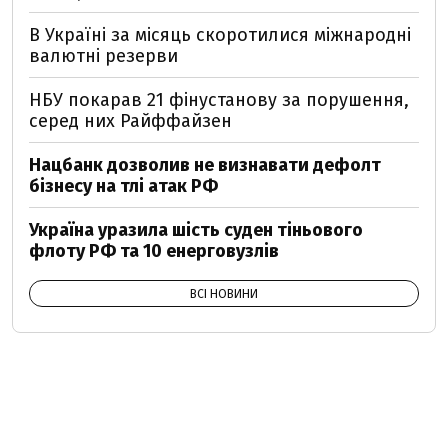
В Україні за місяць скоротилися міжнародні
валютні резерви
НБУ покарав 21 фінустанову за порушення,
серед них Райффайзен
Нацбанк дозволив не визнавати дефолт
бізнесу на тлі атак РФ
Україна уразила шість суден тіньового
флоту РФ та 10 енерговузлів
ВСІ НОВИНИ