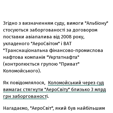
Згідно з визначенням суду, вимоги "Альбіону"
стосуються заборгованості за договором
поставки авіапалива від 2008 року,
укладеного "АероСвітом" і ВАТ
"Транснаціональна фінансово-промислова
нафтова компанія "Укртатнафта"
(контролюється групою "Приват"
Коломойського).
Як повідомлялося,
Коломойський через суд
вимагає стягнути "АероСвіту" близько 3 млрд
грн заборгованост
і.
Нагадаємо, "АероСвіт", який був найбільшим