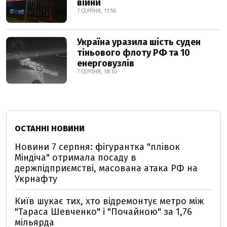
війни
7 СЕРПНЯ, 11:56
Україна уразила шість суден
тіньового флоту РФ та 10
енерговузлів
7 СЕРПНЯ, 18:10
ОСТАННІ НОВИНИ
Новини 7 серпня: фігурантка "плівок
Міндіча" отримала посаду в
держпідприємстві, масована атака РФ на
Укрнафту
Київ шукає тих, хто відремонтує метро між
"Тараса Шевченко" і "Почайною" за 1,76
мільярда