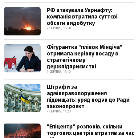
РФ атакувала Укрнафту:
компанія втратила суттєві
обсяги видобутку
7 СЕРПНЯ, 16:50
Фігурантка "плівок Міндіча"
отримала керівну посаду в
стратегічному
держпідприємстві
7 СЕРПНЯ, 17:10
Штрафи за
адмінправопорушення
підвищать: уряд подав до Ради
законопроєкт
7 СЕРПНЯ, 11:23
"Епіцентр" розповів, скільки
торгових центрів втратив за час