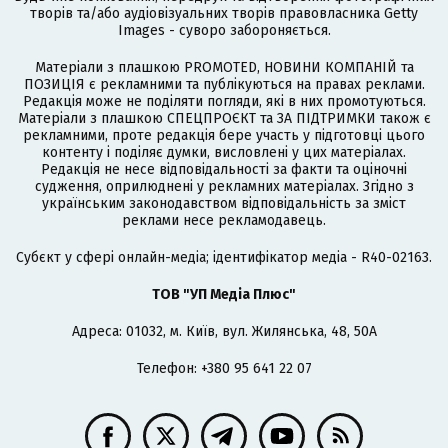
творів та/або аудіовізуальних творів правовласника Getty
Images - суворо забороняється.
Матеріали з плашкою PROMOTED, НОВИНИ КОМПАНІЙ та
ПОЗИЦІЯ є рекламними та публікуються на правах реклами.
Редакція може не поділяти погляди, які в них промотуються.
Матеріали з плашкою СПЕЦПРОЄКТ та ЗА ПІДТРИМКИ також є
рекламними, проте редакція бере участь у підготовці цього
контенту і поділяє думки, висловлені у цих матеріалах.
Редакція не несе відповідальності за факти та оціночні
судження, оприлюднені у рекламних матеріалах. Згідно з
українським законодавством відповідальність за зміст
реклами несе рекламодавець.
Cубєкт у сфері онлайн-медіа; ідентифікатор медіа - R40-02163.
ТОВ "УП Медіа Плюс"
Адреса: 01032, м. Київ, вул. Жилянська, 48, 50А
Телефон: +380 95 641 22 07