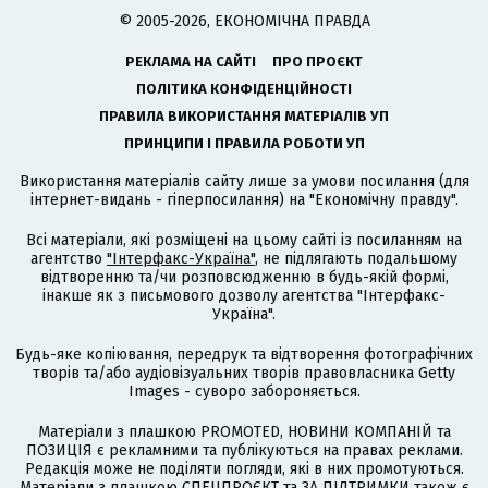
© 2005-2026, ЕКОНОМІЧНА ПРАВДА
РЕКЛАМА НА САЙТІ
ПРО ПРОЄКТ
ПОЛІТИКА КОНФІДЕНЦІЙНОСТІ
ПРАВИЛА ВИКОРИСТАННЯ МАТЕРІАЛІВ УП
ПРИНЦИПИ І ПРАВИЛА РОБОТИ УП
Використання матеріалів сайту лише за умови посилання (для
інтернет-видань - гіперпосилання) на "Економічну правду".
Всі матеріали, які розміщені на цьому сайті із посиланням на
агентство
"Інтерфакс-Україна"
, не підлягають подальшому
відтворенню та/чи розповсюдженню в будь-якій формі,
інакше як з письмового дозволу агентства "Інтерфакс-
Україна".
Будь-яке копіювання, передрук та відтворення фотографічних
творів та/або аудіовізуальних творів правовласника Getty
Images - суворо забороняється.
Матеріали з плашкою PROMOTED, НОВИНИ КОМПАНІЙ та
ПОЗИЦІЯ є рекламними та публікуються на правах реклами.
Редакція може не поділяти погляди, які в них промотуються.
Матеріали з плашкою СПЕЦПРОЄКТ та ЗА ПІДТРИМКИ також є