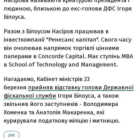
Насірова називають креатурою президента і
людиною, близькою до екс-голови ДФС Ігоря
Білоуса.
Разом з Білоусом Насіров працював в
інвесткомпанії "Ренесанс капітал". Свого часу
він очолював напрямок торгівлі цінними
паперами в Concorde Capital. Має ступінь МВА
в School of Technology and Management.
Нагадаємо, Кабінет міністрів 23
березня
прийняв відставку голови Державної
фіскальної служби
Ігоря Білоуса, а також
звільнив його заступників - Володимира
Хоменка та Анатолія Макаренка, які
курирували податкову міліцію і митницю.
ДФС