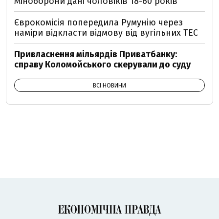
Міноборони дані чоловіків 18-60 років
Єврокомісія попередила Румунію через
наміри відкласти відмову від вугільних ТЕС
Привласнення мільярдів Приватбанку:
справу Коломойського скерували до суду
ВСІ НОВИНИ