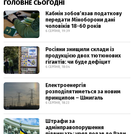
ГОЛОВНЕ СЬОГОДНІ
Кабмін зобовʼязав податкову
передати Міноборони дані
чоловіків 18-60 років
6 СЕРПНЯ, 19:39
Росіяни знищили склади із
продукцією двох тютюнових
гігантів: чи буде дефіцит
6 СЕРПНЯ, 18:04
Електроенергія
розподілятиметься за новим
принципом – Шмигаль
6 СЕРПНЯ, 18:23
Штрафи за
адмінправопорушення
підвищать: уряд подав до Ради