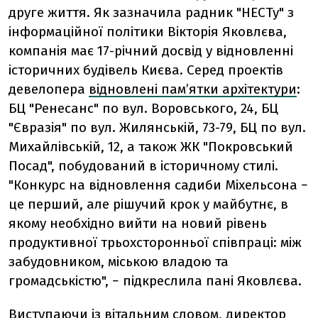
друге життя. Як зазначила радник "НЕСТу" з
інформаційної політики Вікторія Яковлєва,
компанія має 17-річний досвід у відновленні
історичних будівель Києва. Серед проектів
девелопера
відновлені пам’ятки архітектури
:
БЦ "Ренесанс" по вул. Воровського, 24, БЦ
"Євразія" по вул. Жилянській, 73-79, БЦ по вул.
Михайлівській, 12, а також ЖК "Покровський
Посад", побудований в історичному стилі.
"Конкурс на відновлення садиби Міхельсона −
це перший, але рішучий крок у майбутнє, в
якому необхідно вийти на новий рівень
продуктивної трьохсторонньої співпраці: між
забудовником, міською владою та
громадськістю", − підкреслила пані Яковлєва.
Виступаючи із вітальним словом, директор