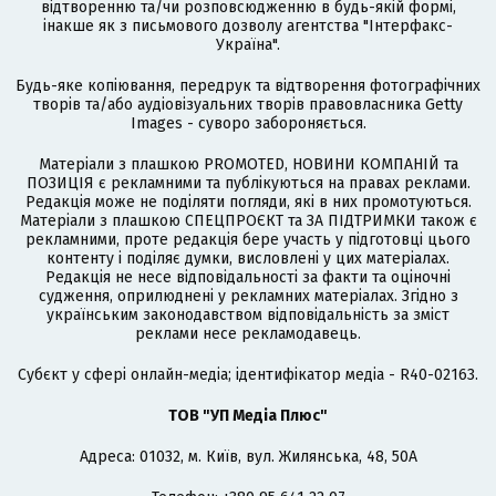
відтворенню та/чи розповсюдженню в будь-якій формі,
інакше як з письмового дозволу агентства "Інтерфакс-
Україна".
Будь-яке копіювання, передрук та відтворення фотографічних
творів та/або аудіовізуальних творів правовласника Getty
Images - суворо забороняється.
Матеріали з плашкою PROMOTED, НОВИНИ КОМПАНІЙ та
ПОЗИЦІЯ є рекламними та публікуються на правах реклами.
Редакція може не поділяти погляди, які в них промотуються.
Матеріали з плашкою СПЕЦПРОЄКТ та ЗА ПІДТРИМКИ також є
рекламними, проте редакція бере участь у підготовці цього
контенту і поділяє думки, висловлені у цих матеріалах.
Редакція не несе відповідальності за факти та оціночні
судження, оприлюднені у рекламних матеріалах. Згідно з
українським законодавством відповідальність за зміст
реклами несе рекламодавець.
Cубєкт у сфері онлайн-медіа; ідентифікатор медіа - R40-02163.
ТОВ "УП Медіа Плюс"
Адреса: 01032, м. Київ, вул. Жилянська, 48, 50А