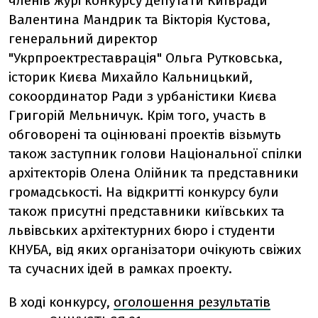
членів журі конкурсу депутати Київради
Валентина Мандрик та Вікторія Кустова,
генеральний директор
"Укрпроектреставрація" Ольга Рутковська,
історик Києва Михайло Кальницький,
сокоординатор Ради з урбаністики Києва
Григорій Мельничук. Крім того, участь в
обговорені та оцінювані проектів візьмуть
також заступник голови Національної спілки
архітекторів Олена Олійник та представники
громадськості. На відкритті конкурсу були
також присутні представники київських та
львівських архітектурних бюро і студенти
КНУБА, від яких організатори очікують свіжих
та сучасних ідей в рамках проекту.
В ході конкурсу,
оголошення результатів