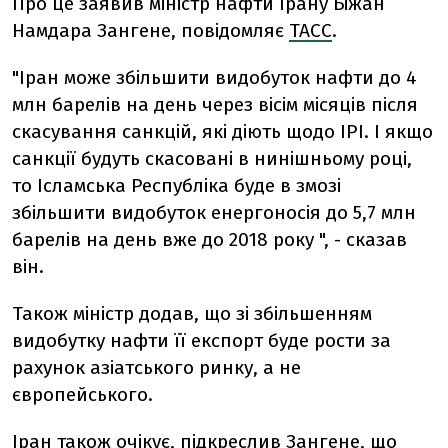
Про це заявив міністр нафти Ірану Біжан
Намдара Зангене, повідомляє
ТАСС
.
"Іран може збільшити видобуток нафти до 4
млн барелів на день через вісім місяців після
скасування санкцій, які діють щодо ІРІ. І якщо
санкції будуть скасовані в нинішньому році,
то Ісламська Республіка буде в змозі
збільшити видобуток енергоносія до 5,7 млн
барелів на день вже до 2018 року ", - сказав
він.
Також міністр додав, що зі збільшенням
видобутку нафти її експорт буде рости за
рахунок азіатського ринку, а не
європейського.
Іран також очікує, підкреслив Зангене, що