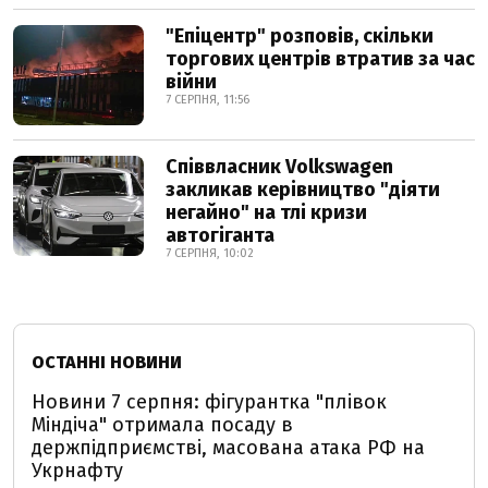
"Епіцентр" розповів, скільки
торгових центрів втратив за час
війни
7 СЕРПНЯ, 11:56
Співвласник Volkswagen
закликав керівництво "діяти
негайно" на тлі кризи
автогіганта
7 СЕРПНЯ, 10:02
ОСТАННІ НОВИНИ
Новини 7 серпня: фігурантка "плівок
Міндіча" отримала посаду в
держпідприємстві, масована атака РФ на
Укрнафту