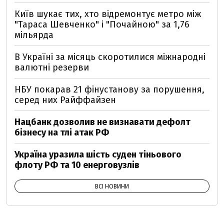
Київ шукає тих, хто відремонтує метро між
"Тараса Шевченко" і "Почайною" за 1,76
мільярда
В Україні за місяць скоротилися міжнародні
валютні резерви
НБУ покарав 21 фінустанову за порушення,
серед них Райффайзен
Нацбанк дозволив не визнавати дефолт
бізнесу на тлі атак РФ
Україна уразила шість суден тіньового
флоту РФ та 10 енерговузлів
ВСІ НОВИНИ