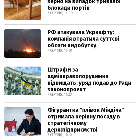
зерно на випадок тривалої
блокади портів
7 СЕРПНЯ, 14:00
РФ атакувала Укрнафту:
компанія втратила суттєві
обсяги видобутку
7 СЕРПНЯ, 16:50
Штрафи за
адмінправопорушення
підвищать: уряд подав до Ради
законопроєкт
7 СЕРПНЯ, 11:23
Фігурантка "плівок Міндіча"
отримала керівну посаду в
стратегічному
держпідприємстві
7 СЕРПНЯ, 17:10