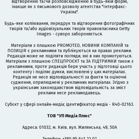
відтворенню та/чи розповсюдженню в будь-якій формі,
інакше як з письмового дозволу агентства "Інтерфакс-
Україна".
Будь-яке копіювання, передрук та відтворення фотографічних
творів та/або аудіовізуальних творів правовласника Getty
Images - суворо забороняється.
Матеріали з плашкою PROMOTED, НОВИНИ КОМПАНІЙ та
ПОЗИЦІЯ є рекламними та публікуються на правах реклами.
Редакція може не поділяти погляди, які в них промотуються.
Матеріали з плашкою СПЕЦПРОЄКТ та ЗА ПІДТРИМКИ також є
рекламними, проте редакція бере участь у підготовці цього
контенту і поділяє думки, висловлені у цих матеріалах.
Редакція не несе відповідальності за факти та оціночні
судження, оприлюднені у рекламних матеріалах. Згідно з
українським законодавством відповідальність за зміст
реклами несе рекламодавець.
Cубєкт у сфері онлайн-медіа; ідентифікатор медіа - R40-02163.
ТОВ "УП Медіа Плюс"
Адреса: 01032, м. Київ, вул. Жилянська, 48, 50А
Телефон: +380 95 641 22 07