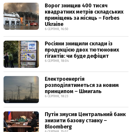
Ворог знищив 400 тисяч
квадратних метрів складських
приміщень за місяць – Forbes
Ukraine
6 СЕРПНЯ, 16:50
Росіяни знищили склади із
продукцією двох тютюнових
гігантів: чи буде дефіцит
6 СЕРПНЯ, 18:04
Електроенергія
розподілятиметься за новим
принципом – Шмигаль
6 СЕРПНЯ, 18:23
Путін змусив Центральний банк
знизити базову ставку –
Bloomberg
6 СЕРПНЯ, 15:07