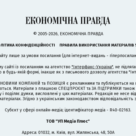
© 2005-2026, ЕКОНОМІЧНА ПРАВДА
ЛІТИКА КОНФІДЕНЦІЙНОСТІ
ПРАВИЛА ВИКОРИСТАННЯ МАТЕРІАЛІВ 
айту лише за умови посилання (для інтернет-видань - гіперпосиланн
му сайті із посиланням на агентство
"Інтерфакс-Україна"
, не підля
 будь-якій формі, інакше як з письмового дозволу агентства "Ін
НОВИНИ КОМПАНІЙ та ПОЗИЦІЯ є рекламними та публікуються на п
туються. Матеріали з плашкою СПЕЦПРОЄКТ та ЗА ПІДТРИМКИ також
 і поділяє думки, висловлені у цих матеріалах. Редакція не несе ві
атеріалах. Згідно з українським законодавством відповідальність 
Cубєкт у сфері онлайн-медіа; ідентифікатор медіа - R40-02163.
ТОВ "УП Медіа Плюс"
Адреса: 01032, м. Київ, вул. Жилянська, 48, 50А