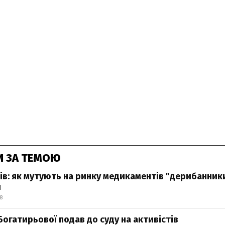
И ЗА ТЕМОЮ
іків: як мутують на ринку медикаментів "дерибанник
и
8
Богатирьової подав до суду на активістів