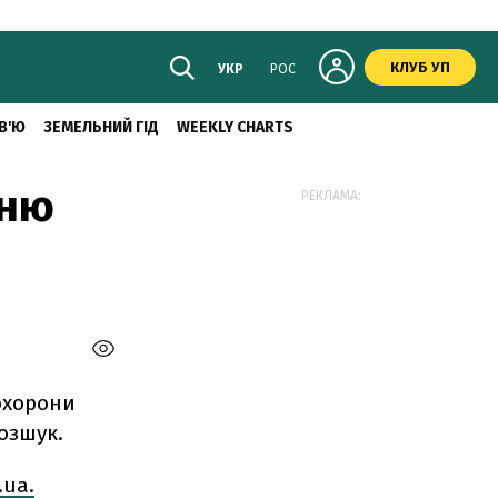
КЛУБ УП
УКР
РОС
В'Ю
ЗЕМЕЛЬНИЙ ГІД
WEEKLY CHARTS
шню
РЕКЛАМА:
охорони
озшук.
.ua.