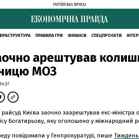
ФРАСТРУКТУРА
ПРАВИЛА ГРИ
ФІНАНСИ
СПЕЦПРОЄКТИ
ІНТЕР
заочно арештував коли
ьницю МОЗ
14:37
 райсуд Києва заочно заарештував екс-міністра 
їсу Богатирьову, яку оголошено у міжнародний р
реду повідомили у Генпрокуратурі, пише
Тиждень