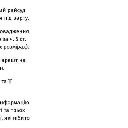
кий райсуд
 під варту.
ровадження
за ч. 5 ст.
 розмірах).
и арешт на
н.
та її
 інформацію
і та трьох
, які нібито