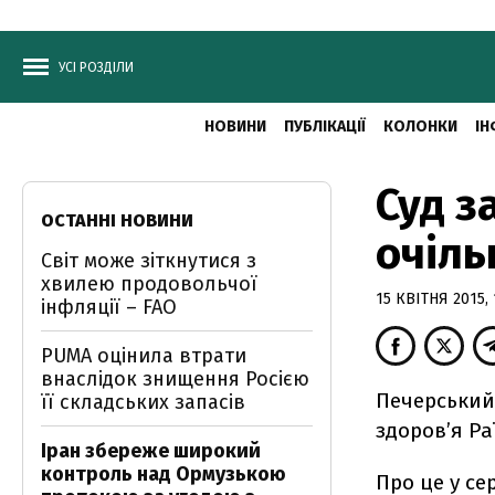
УСІ РОЗДІЛИ
НОВИНИ
ПУБЛІКАЦІЇ
КОЛОНКИ
ІН
Суд 
ОСТАННІ НОВИНИ
очіл
Світ може зіткнутися з
хвилею продовольчої
15 КВІТНЯ 2015, 
інфляції – FAO
PUMA оцінила втрати
внаслідок знищення Росією
Печерський
її складських запасів
здоров’я Ра
Іран збереже широкий
контроль над Ормузькою
Про це у се