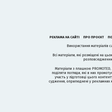
РЕКЛАМА НА САЙТІ
ПРО ПРОЄКТ
ПО
Використання матеріалів с
Всі матеріали, які розміщені на цьо
розповсюдженню в
Матеріали з плашкою PROMOTED, 
поділяти погляди, які в них промо
участь у підготовці цього контенту
судження, оприлюднені у рекламних м