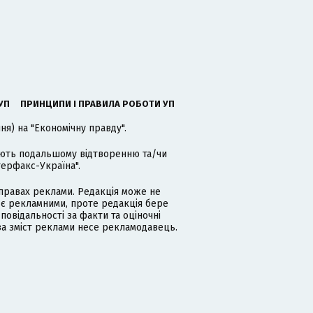
УП
ПРИНЦИПИ І ПРАВИЛА РОБОТИ УП
я) на "Економічну правду".
гають подальшому відтворенню та/чи
терфакс-Україна".
равах реклами. Редакція може не
 є рекламними, проте редакція бере
дповідальності за факти та оціночні
за зміст реклами несе рекламодавець.