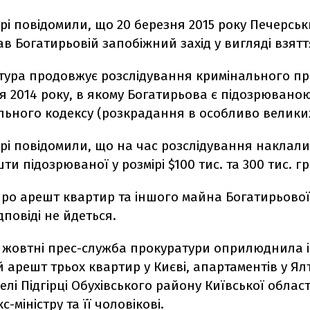
рі повідомили, що 20 березня 2015 року Печерсь
в Богатирьовій запобіжний захід у вигляді взяття
тура продовжує розслідування кримінального п
ня 2014 року, в якому Богатирьова є підозрюваною 
льного кодексу (розкрадання в особливо великих
рі повідомили, що на час розслідування наклал
ти підозрюваної у розмірі $100 тис. та 300 тис. гр
ро арешт квартир та іншого майна Богатирьової 
дповіді не йдеться.
 у жовтні прес-служба прокуратури оприлюднила
 арешт трьох квартир у Києві, апартаментів у Ялт
елі Підгірці Обухівського району Київської області
-міністру та її чоловікові.