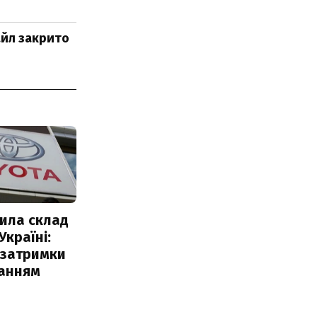
файл закрито
ила склад
Україні:
 затримки
чанням