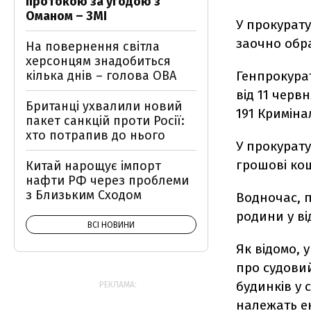
протокою за угодою з
Оманом – ЗМІ
У прокурату
заочно обра
На повернення світла
херсонцям знадобиться
кілька днів – голова ОВА
Генпрокура
від 11 черв
Британці ухвалили новий
191 Криміна
пакет санкцій проти Росії:
хто потрапив до нього
У прокурату
грошові кош
Китай нарощує імпорт
нафти РФ через проблеми
з Близьким Сходом
Водночас, п
родини у ві
ВСІ НОВИНИ
Як відомо,
про судовий
будинків у с
РЕКЛАМА:
належать екс