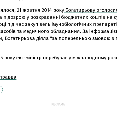
ялося, 21 жовтня 2014 року
Богатирьову оголоси
а підозрою у розкраданні бюджетних коштів на су
році під час закупівель імунобіологічних препараті
засобів та медичного обладнання. За інформаці
и, Богатирьова діяла "за попередньою змовою з
015 року екс-міністр перебуває у міжнародному ро
 правда
РЕКЛАМА: