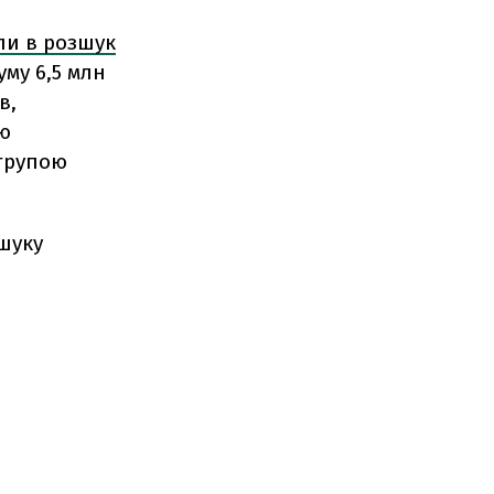
ли в розшук
му 6,5 млн
в,
єю
 групою
зшуку