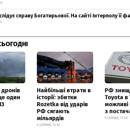
25
слідує справу Богатирьової. На сайті Інтерполу її 
14
СЬОГОДНІ
 дронів
Найбільші втрати в
РФ знищ
ще один
історії: збитки
Toyota в 
ПЗ
Rozetka від ударів
можливі
РФ сягають
з поста
мільярдів
5 СЕРПНЯ, 17:20
6 СЕРПНЯ, 12:10