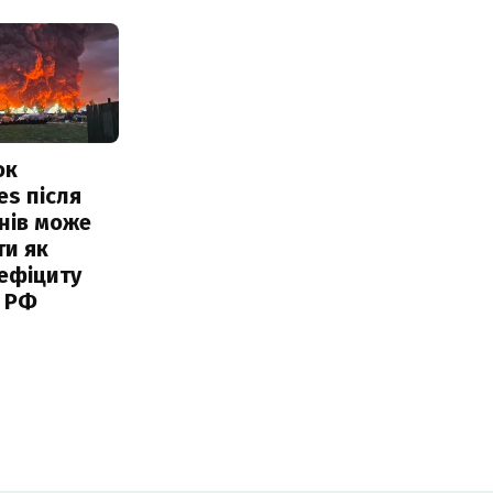
ок
es після
нів може
ти як
ефіциту
 РФ