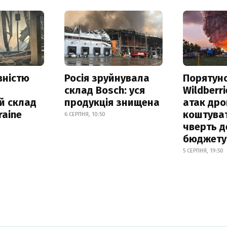
вністю
Росія зруйнувала
Порятун
склад Bosch: уся
Wildberri
й склад
продукція знищена
атак дро
raine
коштува
6 СЕРПНЯ, 10:50
чверть д
бюджету
5 СЕРПНЯ, 19:50