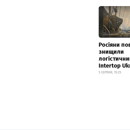
Росіяни по
знищили
логістични
Intertop Uk
5 СЕРПНЯ, 15:25