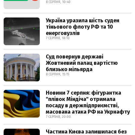
8 СЕРПНЯ, 10:40
Україна уразила шість суден
тіньового флоту РФ та 10
енерговузлів
7 СЕРПНЯ, 18:10
Суд повернув державі
Жовтневий палац вартістю
близько мільярда
8 СЕРПНЯ, 15:15
Новини 7 серпня: фігурантка
"плівок Міндіча" отримала
посаду в держпідприємстві,
масована атака РФ на Укрнафту
7 СЕРПНЯ, 20:00
Частина Києва залишилася без