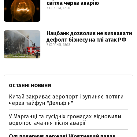
світла через аварію
7 СЕРПНЯ, 17:50
Нацбанк дозволив не визнавати
дефолт бізнесу на тлі атак РФ
7 СЕРПНЯ, 18:33
ОСТАННІ НОВИНИ
Китай закриває аеропорт і зупиняє потяги
через тайфун "Дельфін"
У Марганці та сусідніх громадах відновили
водопостачання після аварії
Суд повернув державі Жовтневий палац